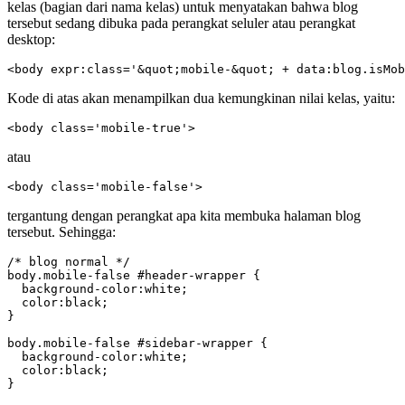
kelas (bagian dari nama kelas) untuk menyatakan bahwa blog
tersebut sedang dibuka pada perangkat seluler atau perangkat
desktop:
<body expr:class='&quot;mobile-&quot; + data:blog.isMob
Kode di atas akan menampilkan dua kemungkinan nilai kelas, yaitu:
<body class='mobile-true'>
atau
<body class='mobile-false'>
tergantung dengan perangkat apa kita membuka halaman blog
tersebut. Sehingga:
/* blog normal */

body.mobile-false #header-wrapper {

  background-color:white;

  color:black;

}

body.mobile-false #sidebar-wrapper {

  background-color:white;

  color:black;

}
