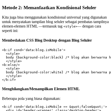
Metode 2: Memanfaatkan Kondisional Seluler
Kita juga bisa menggunakan kondisional universal yang digunakan
untuk menyatakan tampilan blog seluler sebagai pembatas tampilnya
elemen-elemen HTML —termasuk tag
— dengan cara
<style>
seperti ini:
Membedakan CSS Blog Desktop dengan Blog Seluler
<b:if cond='data:blog.isMobile'>

  <style>

  body {background-color:black} /* blog akan berwarna h
  </style>

<b:else/>

  <style>

  body {background-color:white} /* blog akan berwarna p
  </style>

</b:if>
Menghilangkan/Menampilkan Elemen HTML
Beberapa pola yang biasa digunakan:
<b:if cond='data:blog.isMobile == &quot;false&quot;'>

  <div id='header-wrapper' class='desktop-header'>
