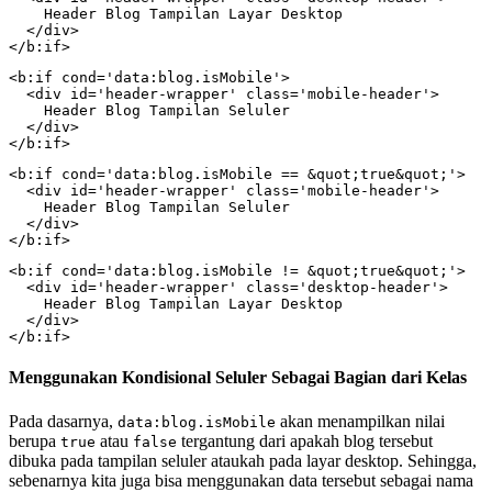
    Header Blog Tampilan Layar Desktop

  </div>

</b:if>
<b:if cond='data:blog.isMobile'>

  <div id='header-wrapper' class='mobile-header'>

    Header Blog Tampilan Seluler

  </div>

</b:if>
<b:if cond='data:blog.isMobile == &quot;true&quot;'>

  <div id='header-wrapper' class='mobile-header'>

    Header Blog Tampilan Seluler

  </div>

</b:if>
<b:if cond='data:blog.isMobile != &quot;true&quot;'>

  <div id='header-wrapper' class='desktop-header'>

    Header Blog Tampilan Layar Desktop

  </div>

</b:if>
Menggunakan Kondisional Seluler Sebagai Bagian dari Kelas
Pada dasarnya,
akan menampilkan nilai
data:blog.isMobile
berupa
atau
tergantung dari apakah blog tersebut
true
false
dibuka pada tampilan seluler ataukah pada layar desktop. Sehingga,
sebenarnya kita juga bisa menggunakan data tersebut sebagai nama