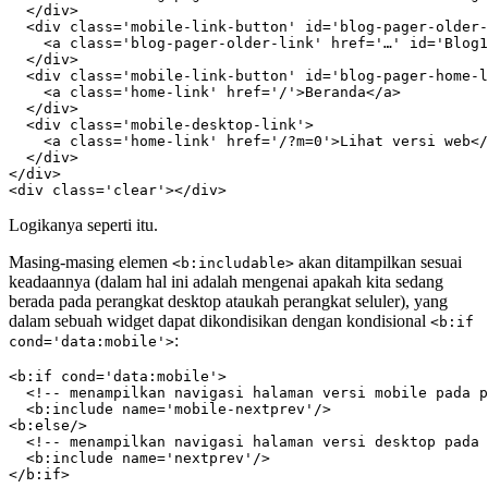
  </div>

  <div class='mobile-link-button' id='blog-pager-older-
    <a class='blog-pager-older-link' href='…' id='Blog1
  </div>

  <div class='mobile-link-button' id='blog-pager-home-l
    <a class='home-link' href='/'>Beranda</a>

  </div>

  <div class='mobile-desktop-link'>

    <a class='home-link' href='/?m=0'>Lihat versi web</
  </div>

</div>

<div class='clear'></div>
Logikanya seperti itu.
Masing-masing elemen
akan ditampilkan sesuai
<b:includable>
keadaannya (dalam hal ini adalah mengenai apakah kita sedang
berada pada perangkat desktop ataukah perangkat seluler), yang
dalam sebuah widget dapat dikondisikan dengan kondisional
<b:if
:
cond='data:mobile'>
<b:if cond='data:mobile'>

  <!-- menampilkan navigasi halaman versi mobile pada p
  <b:include name='mobile-nextprev'/>

<b:else/>

  <!-- menampilkan navigasi halaman versi desktop pada 
  <b:include name='nextprev'/>

</b:if>