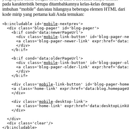
pada karakteristik berupa ditambahkannya kelas-kelas dengan
imbuhan “mobile” dan/atau hilangnya beberapa elemen HTML dari
kode mirip yang pertama kali Anda temukan:
<b:includable id='
mobile
-nextprev'>

  <div class='blog-pager' id='blog-pager'>

    <b:if cond='data:newerPageUrl'>

      <div class='
mobile
-link-button' id='blog-pager-ne
      <a class='blog-pager-newer-link' expr:href='data:
      </div>

    </b:if>

    <b:if cond='data:olderPageUrl'>

      <div class='
mobile
-link-button' id='blog-pager-ol
      <a class='blog-pager-older-link' expr:href='data:
      </div>

    </b:if>

    <div class='
mobile
-link-button' id='blog-pager-home
    <a class='home-link' expr:href='data:blog.homepageU
    </div>

    <div class='
mobile
-desktop-link'>

      <a class='home-link' expr:href='data:desktopLinkU
    </div>

  </div>

  <div class='clear'/>

</b:includable>