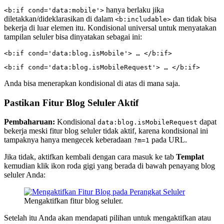
hanya berlaku jika
<b:if cond='data:mobile'>
diletakkan/dideklarasikan di dalam
dan tidak bisa
<b:includable>
bekerja di luar elemen itu. Kondisional universal untuk menyatakan
tampilan seluler bisa dinyatakan sebagai ini:
<b:if cond='data:blog.isMobile'> … </b:if>
<b:if cond='data:blog.isMobileRequest'> … </b:if>
Anda bisa menerapkan kondisional di atas di mana saja.
Pastikan Fitur Blog Seluler Aktif
Pembaharuan:
Kondisional
dapat
data:blog.isMobileRequest
bekerja meski fitur blog seluler tidak aktif, karena kondisional ini
tampaknya hanya mengecek keberadaan
pada URL.
?m=1
Jika tidak, aktifkan kembali dengan cara masuk ke tab
Templat
kemudian klik ikon roda gigi yang berada di bawah penayang blog
seluler Anda:
Mengaktifkan fitur blog seluler.
Setelah itu Anda akan mendapati pilihan untuk mengaktifkan atau