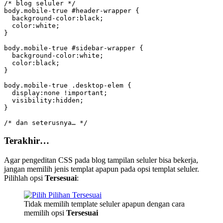
/* blog seluler */

body.mobile-true #header-wrapper {

  background-color:black;

  color:white;

}

body.mobile-true #sidebar-wrapper {

  background-color:white;

  color:black;

}

body.mobile-true .desktop-elem {

  display:none !important;

  visibility:hidden;

}

/* dan seterusnya… */
Terakhir…
Agar pengeditan CSS pada blog tampilan seluler bisa bekerja,
jangan memilih jenis templat apapun pada opsi templat seluler.
Pilihlah opsi
Tersesuai
:
Tidak memilih template seluler apapun dengan cara
memilih opsi
Tersesuai