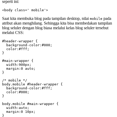
seperti ini:
<body class=' mobile'>
Saat kita membuka blog pada tampilan desktop, nilai
pada
mobile
atribut akan menghilang. Sehingga kita bisa membedakan tampilan
blog seluler dengan blog biasa melalui kelas blog seluler tersebut
melalui CSS:
#header-wrapper {

  background-color:#000;

  color:#fff;

}

#main-wrapper {

  width:900px;

  margin:0 auto;

}

/* mobile */

body.mobile #header-wrapper {

  background-color:#fff;

  color:#000;

}

body.mobile #main-wrapper {

  width:auto;

  margin:0 10px;

}