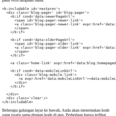
pada versi tampilan biasa:
<b:includable id='nextprev'>

  <div class='blog-pager' id='blog-pager'>

    <b:if cond='data:newerPageUrl'>

      <span id='blog-pager-newer-link'>

      <a class='blog-pager-newer-link' expr:href='data:
      </span>

    </b:if>

    <b:if cond='data:olderPageUrl'>

      <span id='blog-pager-older-link'>

      <a class='blog-pager-older-link' expr:href='data:
      </span>

    </b:if>

    <a class='home-link' expr:href='data:blog.homepageU
    <b:if cond='data:mobileLinkUrl'>

      <div class='blog-mobile-link'>

        <a expr:href='data:mobileLinkUrl'><data:mobileL
      </div>

    </b:if>

  </div>

  <div class='clear'/>

</b:includable>
Beberapa gulungan layar ke bawah, Anda akan menemukan kode
yang nyaris sama dengan kode di atas. Perbedaan hanya terlihat