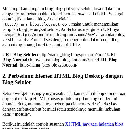
Menampilkan tampilan blog blogspot versi seluler bisa dilakukan
dengan cara menambahkan kueri berupa
pada URL. Sebagai
?m=1
contoh, jika alamat blog Anda adalah
, maka untuk menampilkan
http://nama_blog.blogspot.com
tampilan blog perangkat seluler, Anda harus mengubah URLnya
menjadi
. Tampilan blog
http://nama_blog.blogspot.com/?m=1
versi biasa bisa Anda akses dengan mengubah nilai
menjadi
,
m
0
atau cukup buang kueri tersebut dari URL:
URL Blog Seluler:
http://nama_blog.blogspot.com/?m=1
URL
Blog Normal:
http://nama_blog.blogspot.com/?m=0
URL Blog
Normal:
http://nama_blog.blogspot.com/
2. Perbedaan Elemen HTML Blog Desktop dengan
Blog Seluler
Setiap widget posting yang masih asli akan selalu dilengkapi dengan
duplikat markup HTML khusus untuk tampilan blog seluler. Ini
ditandai dengan munculnya beberapa elemen
<b:includable>
dengan atribut-atribut bernilai (atau setidaknya memiliki imbuhan
kata)
“mobile”
.
Berikut ini adalah contoh susunan
XHTML navigasi halaman blog