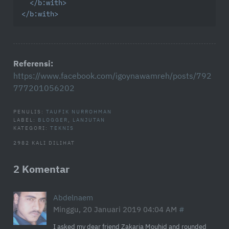
</
b:with
>
</
b:with
>
Referensi:
https://www.facebook.com/igoynawamreh/posts/792
777201056202
PENULIS:
TAUFIK NURROHMAN
LABEL:
BLOGGER
,
LANJUTAN
KATEGORI:
TEKNIS
2982 KALI DILIHAT
2 Komentar
Abdelnaem
Minggu, 20 Januari 2019 04:04 AM
I asked my dear friend Zakaria Mouhid and rounded