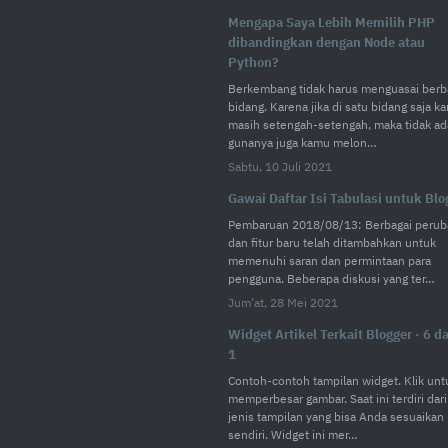
Mengapa Saya Lebih Memilih PHP
dibandingkan dengan Node atau
Python?
Berkembang tidak harus menguasai berb
bidang. Karena jika di satu bidang saja k
masih setengah-setengah, maka tidak ad
gunanya juga kamu melon…
Sabtu, 10 Juli 2021
Gawai Daftar Isi Tabulasi untuk Blo
Pembaruan 2018/08/13: Berbagai perub
dan fitur baru telah ditambahkan untuk
memenuhi saran dan permintaan para
pengguna. Beberapa diskusi yang ter…
Jum’at, 28 Mei 2021
Widget Artikel Terkait Blogger · 6 d
1
Contoh-contoh tampilan widget. Klik unt
memperbesar gambar. Saat ini terdiri dari
jenis tampilan yang bisa Anda sesuaikan
sendiri. Widget ini mer…