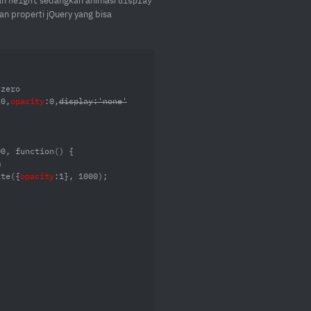
an
sedangkan animasi
height
display
 properti jQuery yang bisa
:0,
opacity
:0,
display:'none'
0, function() {

ate({
opacity
:1}, 1000);
