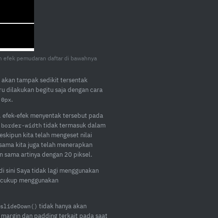
n efek pemudaran daftar di bawahnya
akan tampak sedikit tersentak
ru dilakukan begitu saja dengan cara
r
.
0px
, efek-efek menyentak tersebut pada
n
tidak termasuk dalam
border-width
skipun kita telah mengeset nilai
sama kita juga telah menerapkan
n sama artinya dengan 20 piksel.
i sini Saya tidak lagi menggunakan
 cukup menggunakan
tidak hanya akan
slideDown()
 margin dan padding terkait pada saat