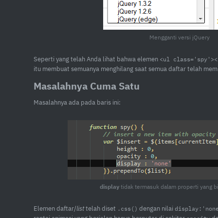
Mengganti versi jQuery
Seperti yang telah Anda lihat bahwa elemen
<ul class='spy'><
itu membuat semuanya menghilang saat semua daftar telah mem
Masalahnya Cuma Satu
Masalahnya ada pada baris ini:
display
tidak termasuk dalam properti yang b
Elemen daftar/
list
telah diset
dengan nilai
.css()
display:'non