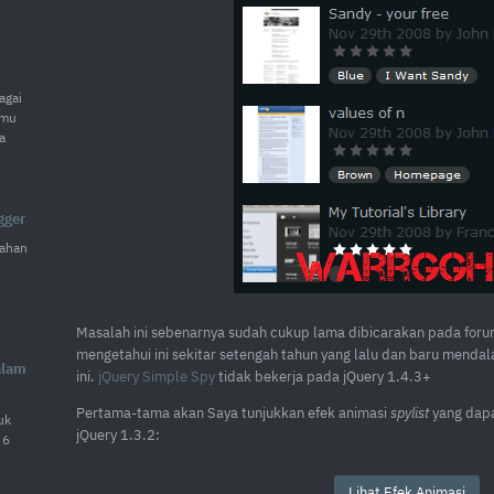
agai
amu
a
gger
ahan
Masalah ini sebenarnya sudah cukup lama dibicarakan pada for
mengetahui ini sekitar setengah tahun yang lalu dan baru menda
alam
ini.
jQuery Simple Spy
tidak bekerja pada jQuery 1.4.3+
Pertama-tama akan Saya tunjukkan efek animasi
spylist
yang dapa
uk
jQuery 1.3.2:
 6
Lihat Efek Animasi