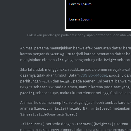
Fokuskan pandangan pada efek penyisipan daftar baru dan abaika
Animasi pertama menunjukkan bahwa efek pemuatan daftar baru 
karena pengaruh
. Itu terjadi karena pemuatan daftar ba
padding
menyisipkan elemen
yang mengandung nilai
sebesa
<li>
height
Jika kita tidak menggunakan
pada elemen ini sejak awal
padding
dasarnya tidak akan timbul. Dalam
CSS Box-Model
,
da
padding
perhitungan
dan
pada elemen. Ini berarti bahwa me
width
height
sebesar
pada elemen, namun karena pada saat yang 
height
0px
sebesar
, maka ukuran elemen setinggi 0 piksel aka
padding
10px
Animasi ke dua menampilkan efek yang jauh lebih lembut karena d
animasi
melainkan
$insert.animate({height:N}, animSpeed)
.
$insert.slideDown(animSpeed)
berbeda dengan
karena
.slideDown()
.animate({height:N})
.
menganimasikan tinggi elemen, tetapi juga akan menganimasikan