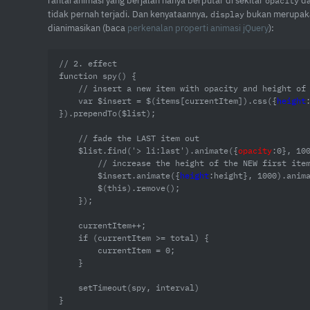
rantai animasi yang berjalan hanya berputar di sekitar
d
opacity
tidak pernah terjadi. Dan kenyataannya,
bukan merupakan
display
dianimasikan (baca
perkenalan properti animasi jQuery
):
// 2. effect        

function spy() {

    // insert a new item with opacity and height of zero

    var $insert = $(items[currentItem]).css({
height
}).prependTo($list);

    // fade the LAST item out

    $list.find('> li:last').animate({
opacity
:0}, 100
        // increase the height of the NEW first item

        $insert.animate({
height
:height}, 1000).anim
        $(this).remove();

    });

    currentItem++;

    if (currentItem >= total) {

        currentItem = 0;

    }

    setTimeout(spy, interval)

}