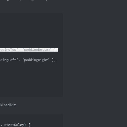
 "paddingTop", "paddingBottom" ],
i sedikit:
l, startDelay
) 
{
