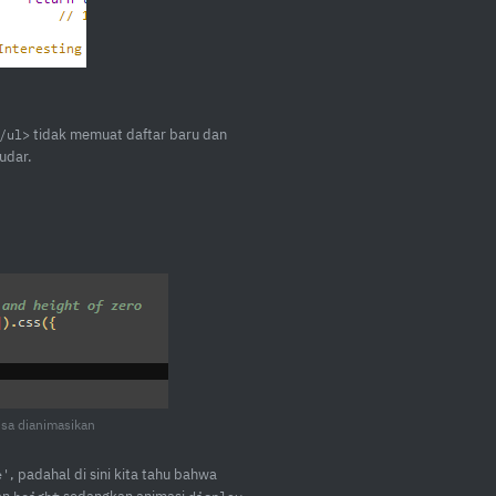
tidak memuat daftar baru dan
/ul>
udar.
isa dianimasikan
, padahal di sini kita tahu bahwa
e'