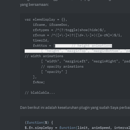
yang bersamaan:
var elemdisplay = {},

    iframe, iframeDoc,

    rfxtypes = /^(?:toggle|show|hide)$/,

    rfxnum = /^([+\-]=)?([\d+.\-]+)([a-z%]*)$/i,

    timerId,

    fxAttrs = [
        // height animations

        [ "height", "marginTop", "marginBottom",
// width animations

        [ "width", "marginLeft", "marginRight", "paddingLeft", "paddingRight" ],

        // opacity animations

        [ "opacity" ]

    ],

    fxNow;

// blablabla...
Dan berikut ini adalah keseluruhan plugin yang sudah Saya perbaik
(
function
(
$
) 
{

$.fn.simpleSpy = 
function
(
limit, animSpeed, interva