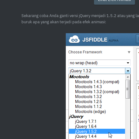
Sekarang coba Anda ganti versi jQuery menjadi 1.5.2 atau yang lai
buruk apa yang akan terjadi pada efek animasi: