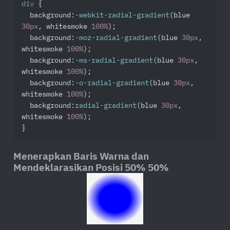
div
 {

background
:
-webkit-radial-gradient
(blue 
30px
, whitesmoke 
100%
);

background
:
-moz-radial-gradient
(blue 
30px
, 
whitesmoke 
100%
);

background
:
-ms-radial-gradient
(blue 
30px
, 
whitesmoke 
100%
);

background
:
-o-radial-gradient
(blue 
30px
, 
whitesmoke 
100%
);

background
:
radial-gradient
(blue 
30px
, 
whitesmoke 
100%
);

}
Menerapkan Baris Warna dan
Mendeklarasikan Posisi 50% 50%