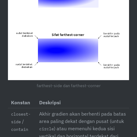
farthest-side dan farthest-corner
Konstan
Deskripsi
Akhir gradien akan berhenti pada batas
closest-
area paling dekat dengan pusat (untuk
/
side
) atau memenuhi kedua sisi
circle
contain
vertikal dan horizontal terdekat dari