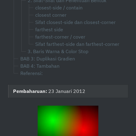
2. Sifat-Sifat dan Penentuan Bentuk
closest-side / contain
closest corner
Sifat closest-side dan closest-corner
farthest side
farthest-corner / cover
Sifat farthest-side dan farthest-corner
3. Baris Warna & Color Stop
BAB 3: Duplikasi Gradien
BAB 4: Tambahan
Referensi:
Pembaharuan:
23 Januari 2012