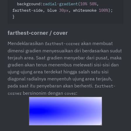
background
:
radial-gradient
(
10%
50%
, 
farthest-side, blue 
30px
, whitesmoke 
100%
);

}
farthest-corner / cover
Mendeklarasikan
akan membuat
farthest-corner
dimensi gradien menyesuaikan diri berdasarkan sudut
terjauh area. Saat gradien menyebar dari pusat, maka
gradien akan terus menembus melewati sisi-sisi dan
ujung-ujung area terdekat hingga salah satu sisi
diagonal radialnya menyentuh ujung area terjauh,
pada saat itu penyebaran akan berhenti.
farthest-
bersinonim dengan
:
corner
cover