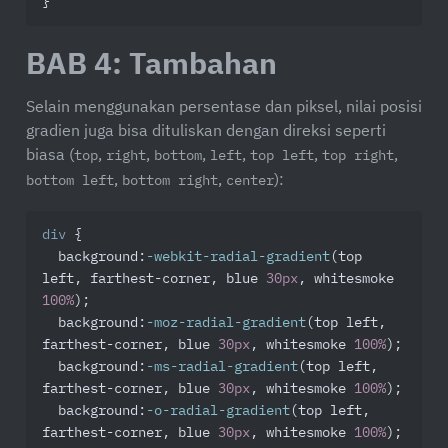
}
BAB 4: Tambahan
Selain menggunakan persentase dan piksel, nilai posisi
gradien juga bisa dituliskan dengan direksi seperti
biasa (
,
,
,
,
,
,
top
right
bottom
left
top left
top right
,
,
):
bottom left
bottom right
center
div
 {

background
:
-webkit-radial-gradient
(top 
left, farthest-corner, blue 
30px
, whitesmoke 
100%
);

background
:
-moz-radial-gradient
(top left, 
farthest-corner, blue 
30px
, whitesmoke 
100%
);

background
:
-ms-radial-gradient
(top left, 
farthest-corner, blue 
30px
, whitesmoke 
100%
);

background
:
-o-radial-gradient
(top left, 
farthest-corner, blue 
30px
, whitesmoke 
100%
);
