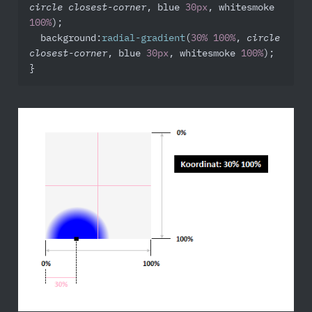
circle closest-corner
, blue 
30px
, whitesmoke 
100%
);

background
:
radial-gradient
(
30%
100%
, 
circle 
closest-corner
, blue 
30px
, whitesmoke 
100%
);

}