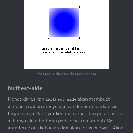
closest-side dan closest-corner
farthest-side
Mendeklarasikan
akan membuat
farthest-side
dimensi gradien menyesuaikan diri berdasarkan sisi
terjauh area. Saat gradien menyebar dari pusat, maka
akhirnya akan berhenti pada sisi area terjauh. Sisi
area terdekat diabaikan dan akan terus dilewati. Akan