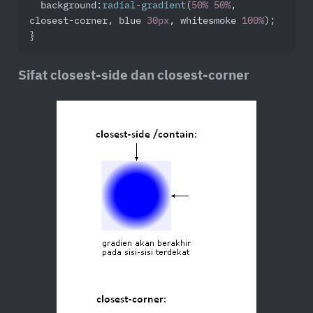
background
:
radial-gradient
(
50%
50%
, 
closest-corner, blue 
30px
, whitesmoke 
100%
);

}
Sifat closest-side dan closest-corner