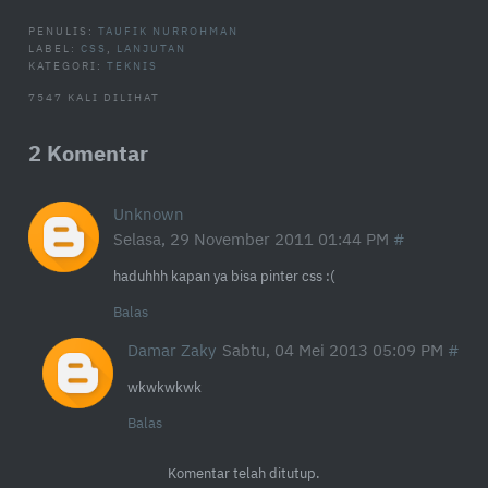
PENULIS:
TAUFIK NURROHMAN
LABEL:
CSS
,
LANJUTAN
KATEGORI:
TEKNIS
7547 KALI DILIHAT
2 Komentar
Unknown
Selasa, 29 November 2011 01:44 PM
haduhhh kapan ya bisa pinter css :(
Balas
Damar Zaky
Sabtu, 04 Mei 2013 05:09 PM
wkwkwkwk
Balas
Komentar telah ditutup.