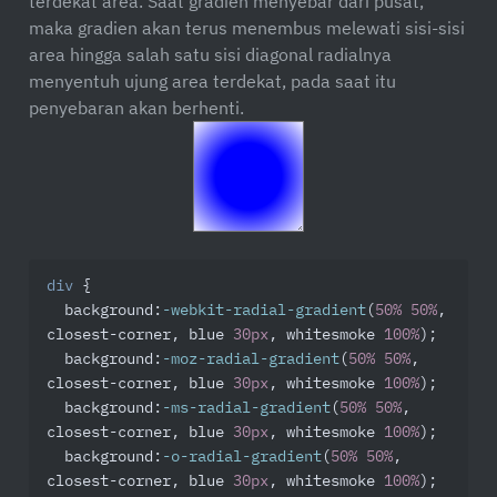
terdekat area. Saat gradien menyebar dari pusat,
maka gradien akan terus menembus melewati sisi-sisi
area hingga salah satu sisi diagonal radialnya
menyentuh ujung area terdekat, pada saat itu
penyebaran akan berhenti.
div
 {

background
:
-webkit-radial-gradient
(
50%
50%
, 
closest-corner, blue 
30px
, whitesmoke 
100%
);

background
:
-moz-radial-gradient
(
50%
50%
, 
closest-corner, blue 
30px
, whitesmoke 
100%
);

background
:
-ms-radial-gradient
(
50%
50%
, 
closest-corner, blue 
30px
, whitesmoke 
100%
);

background
:
-o-radial-gradient
(
50%
50%
, 
closest-corner, blue 
30px
, whitesmoke 
100%
);
