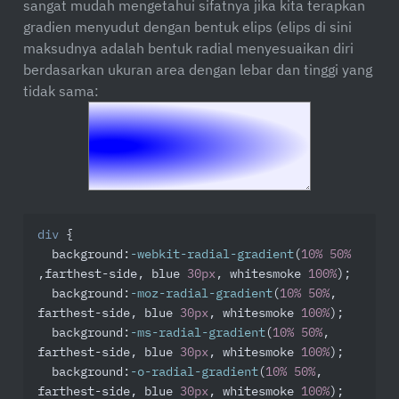
sangat mudah mengetahui sifatnya jika kita terapkan
gradien menyudut dengan bentuk elips (elips di sini
maksudnya adalah bentuk radial menyesuaikan diri
berdasarkan ukuran area dengan lebar dan tinggi yang
tidak sama:
div
 {

background
:
-webkit-radial-gradient
(
10%
50%
,farthest-side, blue 
30px
, whitesmoke 
100%
);

background
:
-moz-radial-gradient
(
10%
50%
, 
farthest-side, blue 
30px
, whitesmoke 
100%
);

background
:
-ms-radial-gradient
(
10%
50%
, 
farthest-side, blue 
30px
, whitesmoke 
100%
);

background
:
-o-radial-gradient
(
10%
50%
, 
farthest-side, blue 
30px
, whitesmoke 
100%
);
