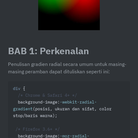
BAB 1: Perkenalan
Penulisan gradien radial secara umum untuk masing-
masing peramban dapat dituliskan seperti ini:
div
 {

/* Chrome & Safari 4+ */
background-image
:
-webkit-radial-
gradient
(posisi, ukuran dan sifat, color 
stop/baris warna);

/* Firefox 3.6+ */
background-image
:
-moz-radial-