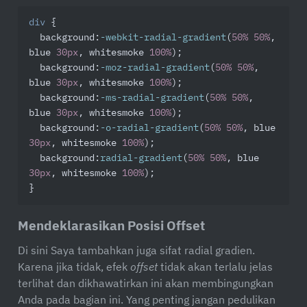
div
 {

background
:
-webkit-radial-gradient
(
50%
50%
, 
blue 
30px
, whitesmoke 
100%
);

background
:
-moz-radial-gradient
(
50%
50%
, 
blue 
30px
, whitesmoke 
100%
);

background
:
-ms-radial-gradient
(
50%
50%
, 
blue 
30px
, whitesmoke 
100%
);

background
:
-o-radial-gradient
(
50%
50%
, blue 
30px
, whitesmoke 
100%
);

background
:
radial-gradient
(
50%
50%
, blue 
30px
, whitesmoke 
100%
);

}
Mendeklarasikan Posisi Offset
Di sini Saya tambahkan juga sifat radial gradien.
Karena jika tidak, efek
offset
tidak akan terlalu jelas
terlihat dan dikhawatirkan ini akan membingungkan
Anda pada bagian ini. Yang penting jangan pedulikan