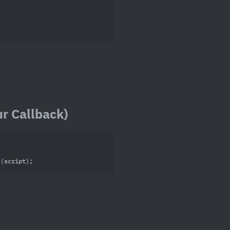
ur Callback)
d(script);