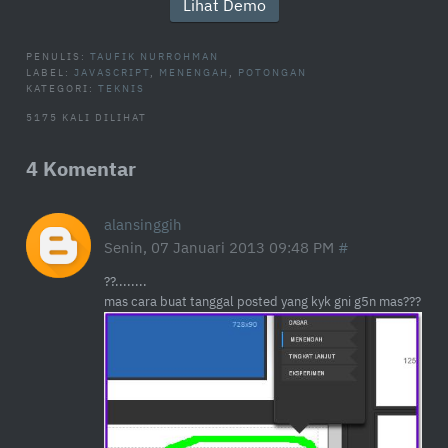
Lihat Demo
PENULIS:
TAUFIK NURROHMAN
LABEL:
JAVASCRIPT
,
MENENGAH
,
POTONGAN
KATEGORI:
TEKNIS
5175 KALI DILIHAT
4 Komentar
alansinggih
Senin, 07 Januari 2013 09:48 PM
??........
mas cara buat tanggal posted yang kyk gni g5n mas???