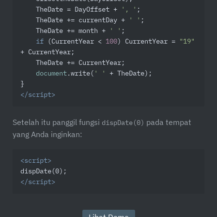
    TheDate = DayOffset + 
', '
;

    TheDate += currentDay + 
' '
;

    TheDate += month + 
' '
;

if
 (CurrentYear < 
100
) CurrentYear = 
"19"
+ CurrentYear;

    TheDate += CurrentYear;

document
.write(
' '
 + TheDate);

</
script
>
Setelah itu panggil fungsi
pada tempat
dispDate(0)
yang Anda inginkan:
<
script
>
</
script
>