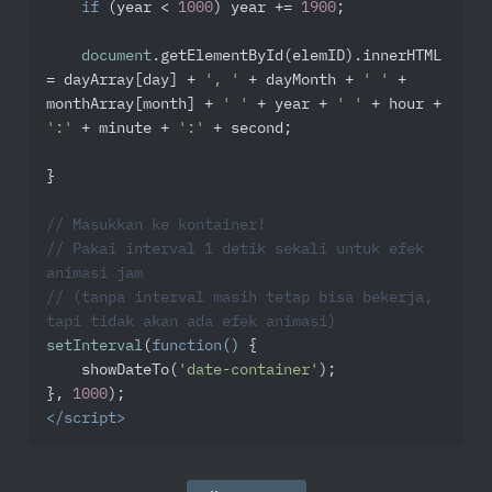
if
 (year < 
1000
) year += 
1900
;

document
.getElementById(elemID).innerHTML 
= dayArray[day] + 
', '
 + dayMonth + 
' '
 + 
monthArray[month] + 
' '
 + year + 
' '
 + hour + 
':'
 + minute + 
':'
 + second;

}

// Masukkan ke kontainer!
// Pakai interval 1 detik sekali untuk efek 
animasi jam
// (tanpa interval masih tetap bisa bekerja, 
tapi tidak akan ada efek animasi)
setInterval
(
function
(
) 
{

    showDateTo(
'date-container'
);

}, 
1000
</
script
>