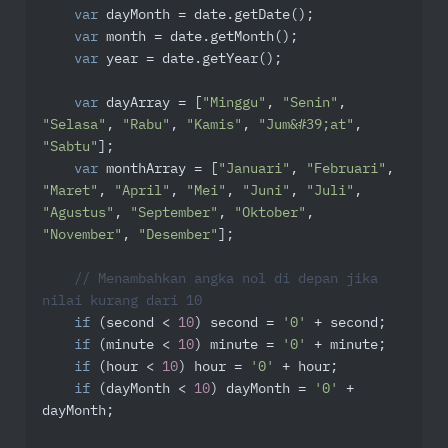
var
 dayMonth = date.getDate();

var
 month = date.getMonth();

var
 year = date.getYear();

var
 dayArray = [
"Minggu"
, 
"Senin"
, 
"Selasa"
, 
"Rabu"
, 
"Kamis"
, 
"Jum&#39;at"
, 
"Sabtu"
];

var
 monthArray = [
"Januari"
, 
"Februari"
, 
"Maret"
, 
"April"
, 
"Mei"
, 
"Juni"
, 
"Juli"
, 
"Agustus"
, 
"September"
, 
"Oktober"
, 
"November"
, 
"Desember"
];

// Menambahkan angka nol di depan jika 
nilai kurang dari 10
if
 (second < 
10
) second = 
'0'
 + second;

if
 (minute < 
10
) minute = 
'0'
 + minute;

if
 (hour < 
10
) hour = 
'0'
 + hour;

if
 (dayMonth < 
10
) dayMonth = 
'0'
 + 
dayMonth;
