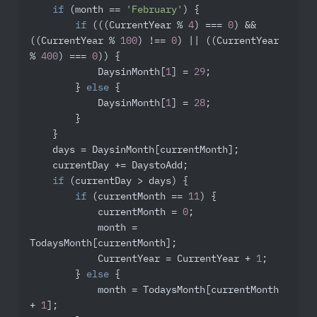
if
 (month == 
'February'
) {

if
 (((CurrentYear % 
4
) === 
0
) && 
((CurrentYear % 
100
) !== 
0
) || ((CurrentYear 
% 
400
) === 
0
)) {

            DaysinMonth[
1
] = 
29
;

        } 
else
 {

            DaysinMonth[
1
] = 
28
;

        }

    }

    days = DaysinMonth[currentMonth];

    currentDay += DaystoAdd;

if
 (currentDay > days) {

if
 (currentMonth == 
11
) {

            currentMonth = 
0
;

            month = 
TodaysMonth[currentMonth];

            CurrentYear = CurrentYear + 
1
;

        } 
else
 {

            month = TodaysMonth[currentMonth 
+ 
1
];
