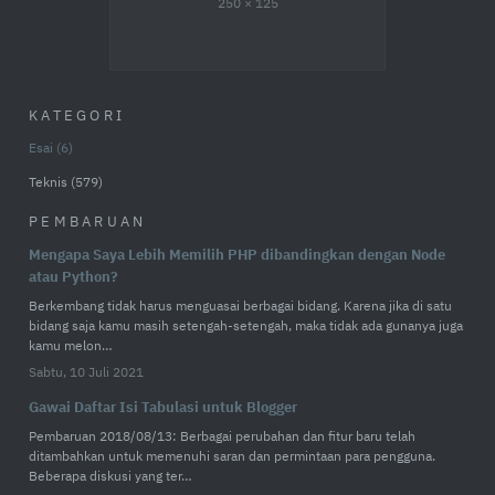
250 × 125
KATEGORI
Esai
6
Teknis
579
PEMBARUAN
Mengapa Saya Lebih Memilih PHP dibandingkan dengan Node
atau Python?
Berkembang tidak harus menguasai berbagai bidang. Karena jika di satu
bidang saja kamu masih setengah-setengah, maka tidak ada gunanya juga
kamu melon…
Sabtu, 10 Juli 2021
Gawai Daftar Isi Tabulasi untuk Blogger
Pembaruan 2018/08/13: Berbagai perubahan dan fitur baru telah
ditambahkan untuk memenuhi saran dan permintaan para pengguna.
Beberapa diskusi yang ter…