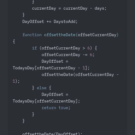
        }

        currentDay = currentDay - days;

    }

    DayOffset += DaystoAdd;

function
offsettheDate
(
offsetCurrentDay
) 
{

if
 (offsetCurrentDay > 
6
) {

            offsetCurrentDay -= 
6
;

            DayOffset = 
TodaysDay[offsetCurrentDay - 
1
];

            offsettheDate(offsetCurrentDay - 
1
);

        } 
else
 {

            DayOffset = 
TodaysDay[offsetCurrentDay];

return
true
;

        }

    }

    offsettheDate(DayOffset);
