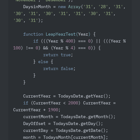
'November'
, 
'Desember'
);

    DaysinMonth = 
new
Array
(
'31'
, 
'28'
, 
'31'
, 
'30'
, 
'31'
, 
'30'
, 
'31'
, 
'31'
, 
'30'
, 
'31'
, 
'30'
, 
'31'
);

function
LeapYearTest
(
Year
) 
{

if
 (((Year % 
400
) === 
0
) || (((Year % 
100
) !== 
0
) && (Year % 
4
) === 
0
)) {

return
true
;

        } 
else
 {

return
false
;

        }

    }

    CurrentYear = TodaysDate.getYear();

if
 (CurrentYear < 
2000
) CurrentYear = 
CurrentYear + 
1900
;

    currentMonth = TodaysDate.getMonth();

    DayOffset = TodaysDate.getDay();

    currentDay = TodaysDate.getDate();

    month = TodaysMonth[currentMonth];
