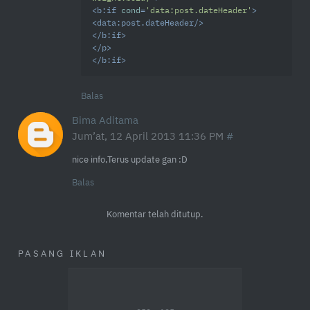
<
b:if
cond
=
'data:post.dateHeader'
>
<
data:post.dateHeader
/>
</
b:if
>
</
p
>
</
b:if
>
Balas
Bima Aditama
Jum’at, 12 April 2013 11:36 PM
nice info,Terus update gan :D
Balas
Komentar telah ditutup.
PASANG IKLAN