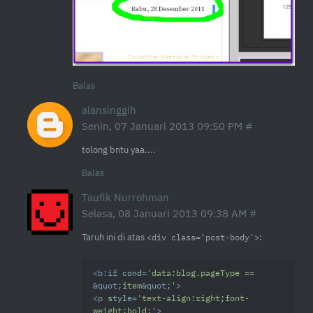
Balas
alansinggih
Senin, 07 Januari 2013 09:50 PM
tolong bntu yaa....
Balas
Taufik Nurrohman
Selasa, 08 Januari 2013 09:38 AM
Taruh ini di atas
:
<div class='post-body'>
<
b:if
cond
=
'data:blog.pageType == 
&quot;
item
&quot;
'
>
<
p
style
=
'text-align:right;font-
weight:bold;'
>