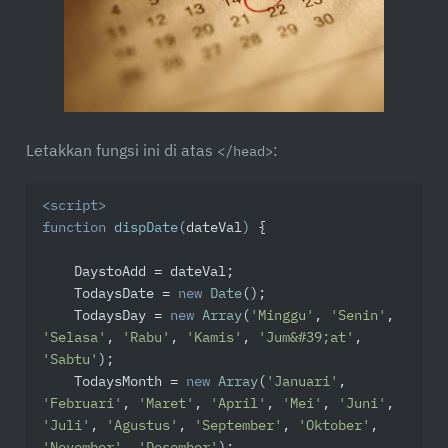
Letakkan fungsi ini di atas
:
</head>
<
script
>
function
dispDate
(
dateVal
) 
{

    DaystoAdd = dateVal;

    TodaysDate = 
new
Date
();

    TodaysDay = 
new
Array
(
'Minggu'
, 
'Senin'
, 
'Selasa'
, 
'Rabu'
, 
'Kamis'
, 
'Jum&#39;at'
, 
'Sabtu'
);

    TodaysMonth = 
new
Array
(
'Januari'
, 
'Februari'
, 
'Maret'
, 
'April'
, 
'Mei'
, 
'Juni'
, 
'Juli'
, 
'Agustus'
, 
'September'
, 
'Oktober'
, 