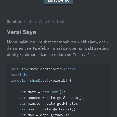
Lihat Demo
Sumber:
Instant Web Site Tool
Versi Saya
Memungkinkan untuk menambahkan waktu jam, detik
dan menit serta efek animasi perubahan waktu setiap
detik jika dimasukkan ke dalam
:
setInterval()
<
div
id
=
"date-container"
>
</
div
>
<
script
>
function
showDateTo
(
elemID
) 
{

var
 date = 
new
Date
();

var
 second = date.getSeconds();

var
 minute = date.getMinutes();

var
 hour = date.getHours();

var
 day = date.getDay();
