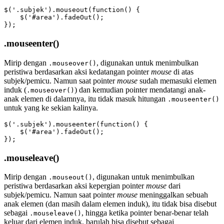
$('.subjek').mouseout(function() {

    $('#area').fadeOut();

});
.mouseenter()
Mirip dengan
, digunakan untuk menimbulkan
.mouseover()
peristiwa berdasarkan aksi kedatangan pointer
mouse
di atas
subjek/pemicu. Namun saat pointer
mouse
sudah memasuki elemen
induk (
) dan kemudian pointer mendatangi anak-
.mouseover()
anak elemen di dalamnya, itu tidak masuk hitungan
.mouseenter()
untuk yang ke sekian kalinya.
$('.subjek').mouseenter(function() {

    $('#area').fadeOut();

});
.mouseleave()
Mirip dengan
, digunakan untuk menimbulkan
.mouseout()
peristiwa berdasarkan aksi kepergian pointer
mouse
dari
subjek/pemicu. Namun saat pointer
mouse
meninggalkan sebuah
anak elemen (dan masih dalam elemen induk), itu tidak bisa disebut
sebagai
, hingga ketika pointer benar-benar telah
.mouseleave()
keluar dari elemen induk, barulah bisa disebut sebagai