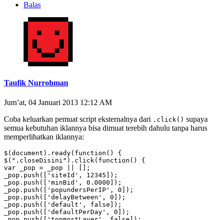
Balas
Taufik Nurrohman
Jum’at, 04 Januari 2013 12:12 AM
Coba keluarkan pemuat script eksternalnya dari
supaya
.click()
semua kebutuhan iklannya bisa dimuat terebih dahulu tanpa harus
memperlihatkan iklannya:
$(document).ready(function() {

$(".closeDisini").click(function() {

var _pop = _pop || [];

_pop.push(['siteId', 12345]);

_pop.push(['minBid', 0.0000]);

_pop.push(['popundersPerIP', 0]);

_pop.push(['delayBetween', 0]);

_pop.push(['default', false]);

_pop.push(['defaultPerDay', 0]);

_pop.push(['topmostLayer', false]);
