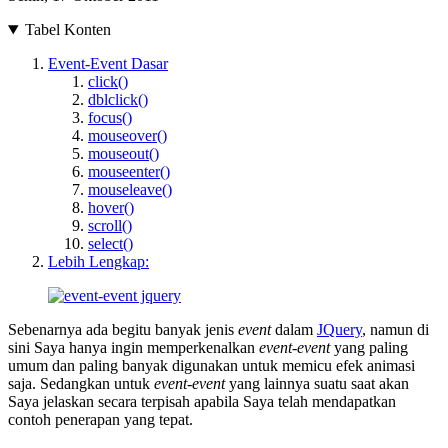
Tabel Konten
Event-Event Dasar
click()
dblclick()
focus()
mouseover()
mouseout()
mouseenter()
mouseleave()
hover()
scroll()
select()
Lebih Lengkap:
Sebenarnya ada begitu banyak jenis
event
dalam
JQuery
, namun di
sini Saya hanya ingin memperkenalkan
event
-
event
yang paling
umum dan paling banyak digunakan untuk memicu efek animasi
saja. Sedangkan untuk
event
-
event
yang lainnya suatu saat akan
Saya jelaskan secara terpisah apabila Saya telah mendapatkan
contoh penerapan yang tepat.