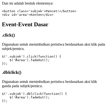
Dan ini adalah bentuk elemennya:
<button class='subjek'>Pencet!</button>

<div id='area'>Konten</div>
Event-Event Dasar
.click()
Digunakan untuk menimbulkan peristiwa berdasarkan aksi klik pada
subjek/pemicu.
$('.subjek').click(function() {

    $('#area').fadeOut();

});
.dblclick()
Digunakan untuk menimbulkan peristiwa berdasarkan aksi klik
ganda pada subjek/pemicu.
$('.subjek').dblclick(function() {

    $('#area').fadeOut();

});