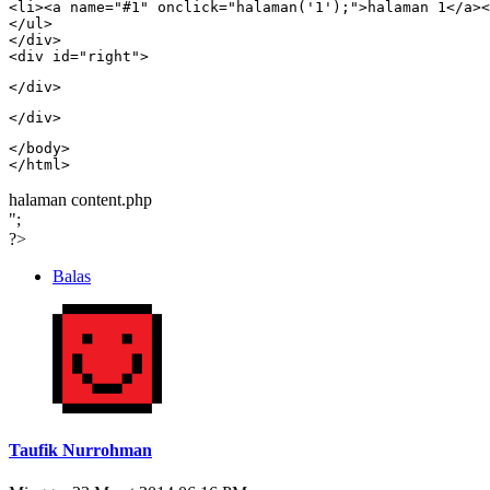
<li><a name="#1" onclick="halaman('1');">halaman 1</a><
</ul>

</div>

<div id="right">
</div>
</div>
</body>

</html>
halaman content.php
";
?>
Balas
Taufik Nurrohman