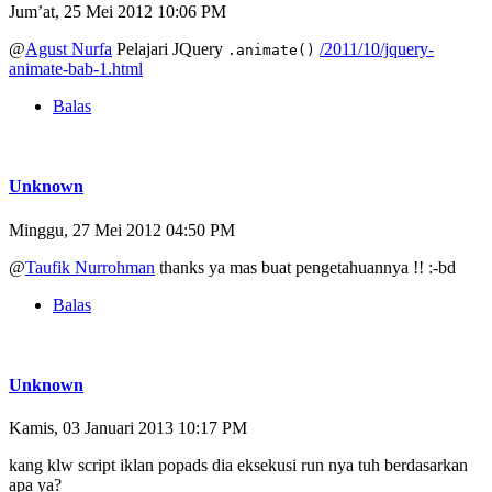
Jum’at, 25 Mei 2012 10:06 PM
@
Agust Nurfa
Pelajari JQuery
/2011/10/jquery-
.animate()
animate-bab-1.html
Balas
Unknown
Minggu, 27 Mei 2012 04:50 PM
@
Taufik Nurrohman
thanks ya mas buat pengetahuannya !! :-bd
Balas
Unknown
Kamis, 03 Januari 2013 10:17 PM
kang klw script iklan popads dia eksekusi run nya tuh berdasarkan
apa ya?