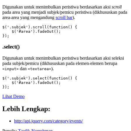
Digunakan untuk menimbulkan peristiwa berdasarkan aksi
scroll
pada area yang menjadi subjek/pemicu peristiwa (dikhususkan pada
area-area yang mengandung
scroll bar
).
$('.subjek').scroll(function() {

    $('#area').fadeOut();

});
.select()
Digunakan untuk menimbulkan peristiwa berdasarkan aksi seleksi
pada subjek/pemicu (dikhususkan pada elemen-elemen berupa
dan
).
<input>
<textarea>
$('.subjek').select(function() {

    $('#area').fadeOut();

});
Lihat Demo
Lebih Lengkap:
http://api.jquery.com/category/events/
Penulis:
Taufik Nurrohman