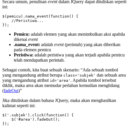
Secara umum, penulisan
event
dalam JQuery dapat dituliskan seperti
ini:
$(pemicu).nama_event(function() {

    //Peristiwa...

});
Pemicu:
adalah elemen yang akan menimbulkan aksi apabila
dikenai
event
.nama_event:
adalah
event
(perintah) yang akan diberikan
pada elemen pemicu
Peristiwa:
adalah peristiwa yang akan terjadi apabila pemicu
telah mendapatkan perintah.
Sebagai contoh, kita buat sebuah skenario: “Ada sebuah tombol
yang mengandung atribut berupa
dan sebuah area
class='subjek'
yang mengandung atribut
. Apabila tombol tersebut
id='area'
diklik, maka area akan memudar perlahan kemudian menghilang
(
fadeOut
)”
Jika dituliskan dalam bahasa JQuery, maka akan menghasilkan
kalimat seperti ini:
$('.subjek').click(function() {

    $('#area').fadeOut();

});