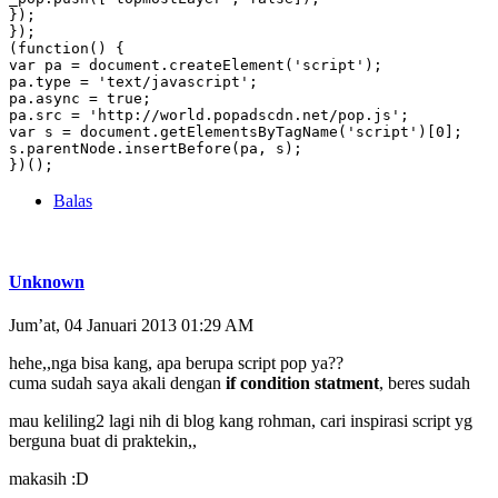
});

});

(function() {

var pa = document.createElement('script');

pa.type = 'text/javascript';

pa.async = true;

pa.src = 'http://world.popadscdn.net/pop.js';

var s = document.getElementsByTagName('script')[0];

s.parentNode.insertBefore(pa, s);

})();
Balas
Unknown
Jum’at, 04 Januari 2013 01:29 AM
hehe,,nga bisa kang, apa berupa script pop ya??
cuma sudah saya akali dengan
if condition statment
, beres sudah
mau keliling2 lagi nih di blog kang rohman, cari inspirasi script yg
berguna buat di praktekin,,
makasih :D