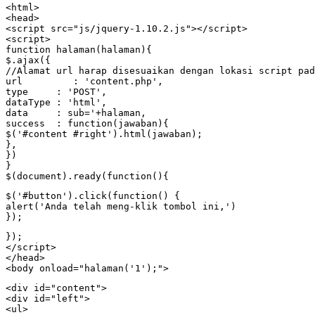
<html>

<head>

<script src="js/jquery-1.10.2.js"></script>

<script>

function halaman(halaman){

$.ajax({

//Alamat url harap disesuaikan dengan lokasi script pad
url         : 'content.php',

type     : 'POST',

dataType : 'html',

data     : sub='+halaman,

success  : function(jawaban){

$('#content #right').html(jawaban);

},

})

}

$(document).ready(function(){
$('#button').click(function() {

alert('Anda telah meng-klik tombol ini,')

});
});

</script>

</head>

<body onload="halaman('1');">
<div id="content">

<div id="left">

<ul>
