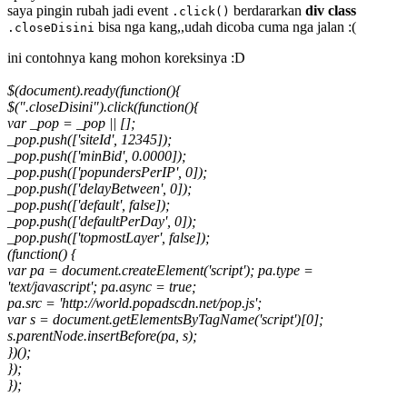
saya pingin rubah jadi event
berdararkan
div class
.click()
bisa nga kang,,udah dicoba cuma nga jalan :(
.closeDisini
ini contohnya kang mohon koreksinya :D
$(document).ready(function(){
$(".closeDisini").click(function(){
var _pop = _pop || [];
_pop.push(['siteId', 12345]);
_pop.push(['minBid', 0.0000]);
_pop.push(['popundersPerIP', 0]);
_pop.push(['delayBetween', 0]);
_pop.push(['default', false]);
_pop.push(['defaultPerDay', 0]);
_pop.push(['topmostLayer', false]);
(function() {
var pa = document.createElement('script'); pa.type =
'text/javascript'; pa.async = true;
pa.src = 'http://world.popadscdn.net/pop.js';
var s = document.getElementsByTagName('script')[0];
s.parentNode.insertBefore(pa, s);
})();
});
});