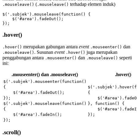
(
terhadap elemen induk)
.mouseleave()
.mouseleave()
$('.subjek').mouseleave(function() {

    $('#area').fadeOut();

});
.hover()
merupakan gabungan antara
event
dan
.hover()
.mouseenter()
. Susunan
event
juga merupakan
.mouseleave()
.hover()
penggabungan antara
dan
seperti
.mouseenter()
.mouseleave()
ini:
.mouseenter() dan .mouseleave()
.hover()
$('.subjek').mouseenter(function()
{
$('.subjek').hover(f
$('#area').fadeOut();
{
});
$('#area').fadeO
$('.subjek').mouseleave(function()
}, function() {
{
$('#area').fadeI
$('#area').fadeIn();
});
});
.scroll()