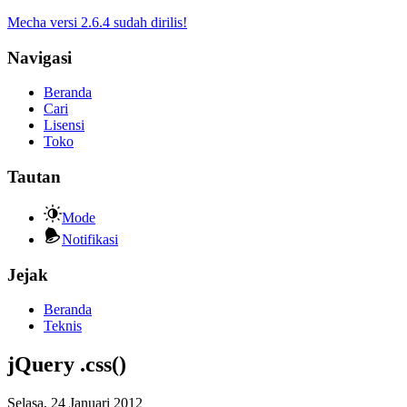
Mecha versi 2.6.4 sudah dirilis!
Navigasi
Beranda
Cari
Lisensi
Toko
Tautan
Mode
Notifikasi
Jejak
Beranda
Teknis
jQuery .css()
Selasa, 24 Januari 2012