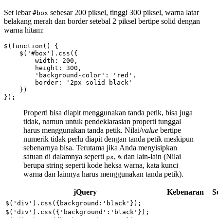
Set lebar
sebesar 200 piksel, tinggi 300 piksel, warna latar
#box
belakang merah dan border setebal 2 piksel bertipe solid dengan
warna hitam:
$(function() {

    $('#box').css({

        width: 200,

        height: 300,

        'background-color': 'red',

        border: '2px solid black'

    })

});
Properti bisa diapit menggunakan tanda petik, bisa juga
tidak, namun untuk pendeklarasian properti tunggal
harus menggunakan tanda petik. Nilai/
value
bertipe
numerik tidak perlu diapit dengan tanda petik meskipun
sebenarnya bisa. Terutama jika Anda menyisipkan
satuan di dalamnya seperti
,
dan lain-lain (Nilai
px
%
berupa string seperti kode heksa warna, kata kunci
warna dan lainnya harus menggunakan tanda petik).
jQuery
Kebenaran
S
$('div').css({background:'black'});
$('div').css({'background':'black'});