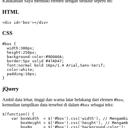
Katakanlah Saya memiliki elemen dengan struktur seperti ini:
HTML
<div id='box'></div>
CSS
#box {

  width:300px;

  height:250px;

  background-color:#9D0A0A;

  border:5px solid #47AD47;

  font:normal bold 16px/1.4 Arial,Sans-Serif;

  color:white;

  padding:10px;

}
jQuery
Ambil data lebar, tinggi dan warna latar belakang dari elemen
,
#box
kemudian tampilkan data tersebut di dalam
sebagai teks:
#box
$(function() {

    var boxWidth  = $('#box').css('width'), // Mengambi
        boxHeight = $('#box').css('height'), // Mengamb
        boxBg     = $('#box').css('background-color'); 