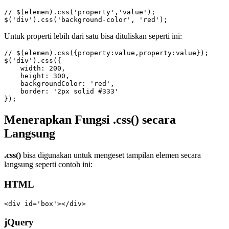
// $(elemen).css('property','value');

$('div').css('background-color', 'red');
Untuk properti lebih dari satu bisa dituliskan seperti ini:
// $(elemen).css({property:value,property:value});

$('div').css({

    width: 200,

    height: 300,

    backgroundColor: 'red',

    border: '2px solid #333'

});
Menerapkan Fungsi .css() secara
Langsung
.css()
bisa digunakan untuk mengeset tampilan elemen secara
langsung seperti contoh ini:
HTML
<div id='box'></div>
jQuery