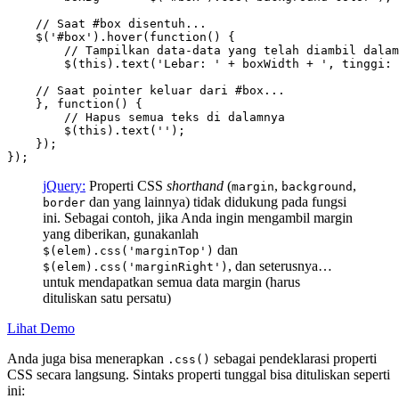
    // Saat #box disentuh...

    $('#box').hover(function() {

        // Tampilkan data-data yang telah diambil dalam
        $(this).text('Lebar: ' + boxWidth + ', tinggi: 
    // Saat pointer keluar dari #box...

    }, function() {

        // Hapus semua teks di dalamnya

        $(this).text('');

    });

});
jQuery:
Properti CSS
shorthand
(
,
,
margin
background
dan yang lainnya) tidak didukung pada fungsi
border
ini. Sebagai contoh, jika Anda ingin mengambil margin
yang diberikan, gunakanlah
dan
$(elem).css('marginTop')
, dan seterusnya…
$(elem).css('marginRight')
untuk mendapatkan semua data margin (harus
dituliskan satu persatu)
Lihat Demo
Anda juga bisa menerapkan
sebagai pendeklarasi properti
.css()
CSS secara langsung. Sintaks properti tunggal bisa dituliskan seperti
ini: