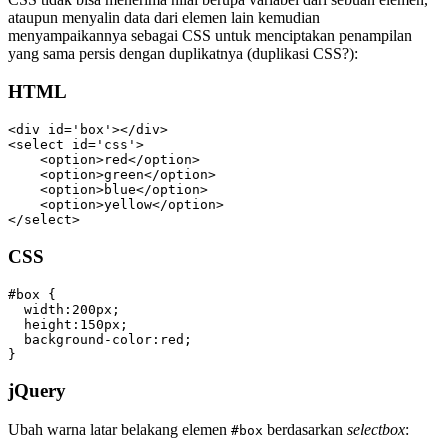
ataupun menyalin data dari elemen lain kemudian
menyampaikannya sebagai CSS untuk menciptakan penampilan
yang sama persis dengan duplikatnya (duplikasi CSS?):
HTML
<div id='box'></div>

<select id='css'>

    <option>red</option>

    <option>green</option>

    <option>blue</option>

    <option>yellow</option>

</select>
CSS
#box {

  width:200px;

  height:150px;

  background-color:red;

}
jQuery
Ubah warna latar belakang elemen
berdasarkan
selectbox
:
#box