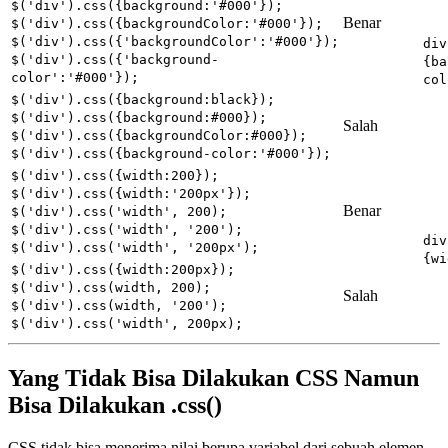
$('div').css({background:'#000'});
Benar
$('div').css({backgroundColor:'#000'});
$('div').css({'backgroundColor':'#000'});
div
$('div').css({'background-
{ba
color':'#000'});
col
$('div').css({background:black});
$('div').css({background:#000});
Salah
$('div').css({backgroundColor:#000});
$('div').css({background-color:'#000'});
$('div').css({width:200});
$('div').css({width:'200px'});
Benar
$('div').css('width', 200);
$('div').css('width', '200');
div
$('div').css('width', '200px');
{wi
$('div').css({width:200px});
$('div').css(width, 200);
Salah
$('div').css(width, '200');
$('div').css('width', 200px);
Yang Tidak Bisa Dilakukan CSS Namun
Bisa Dilakukan .css()
CSS tidak bisa menerima nilai berupa variabel dari sebuah elemen,