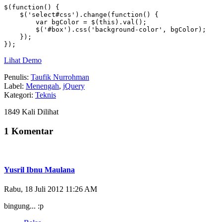
$(function() {

    $('select#css').change(function() {

        var bgColor = $(this).val();

        $('#box').css('background-color', bgColor);

    });

});
Lihat Demo
Penulis:
Taufik Nurrohman
Label:
Menengah
,
jQuery
Kategori:
Teknis
1849 Kali Dilihat
1 Komentar
Yusril Ibnu Maulana
Rabu, 18 Juli 2012 11:26 AM
bingung... :p