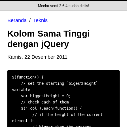
Mecha versi 2.6.4 sudah dirilis!
Beranda
Teknis
Kolom Sama Tinggi
dengan jQuery
Kamis, 22 Desember 2011
$(function() {

    // set the starting `bigestHeight` 
variable

    var biggestHeight = 0;

    // check each of them

    $('.col').each(function() {

         // if the height of the current 
element is
