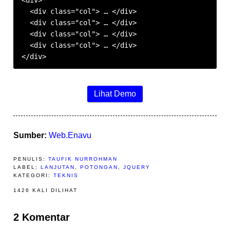
<div>

  <div class="col"> … </div>

  <div class="col"> … </div>

  <div class="col"> … </div>

  <div class="col"> … </div>

</div>
Lihat Demo
Sumber:
Web.Enavu
PENULIS:
TAUFIK NURROHMAN
LABEL:
LANJUTAN
,
POTONGAN
,
JQUERY
KATEGORI:
TEKNIS
1426 KALI DILIHAT
2 Komentar