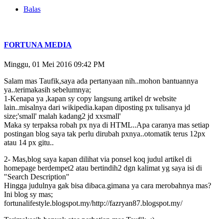
Balas
FORTUNA MEDIA
Minggu, 01 Mei 2016 09:42 PM
Salam mas Taufik,saya ada pertanyaan nih..mohon bantuannya
ya..terimakasih sebelumnya;
1-Kenapa ya ,kapan sy copy langsung artikel dr website
lain..misalnya dari wikipedia.kapan diposting px tulisanya jd
size;'small' malah kadang2 jd xxsmall'
Maka sy terpaksa robah px nya di HTML..Apa caranya mas setiap
postingan blog saya tak perlu dirubah pxnya..otomatik terus 12px
atau 14 px gitu..
2- Mas,blog saya kapan dilihat via ponsel koq judul artikel di
homepage berdempet2 atau bertindih2 dgn kalimat yg saya isi di
"Search Description"
Hingga judulnya gak bisa dibaca.gimana ya cara merobahnya mas?
Ini blog sy mas;
fortunalifestyle.blogspot.my/http://fazryan87.blogspot.my/