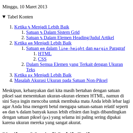
Minggu, 10 Maret 2013
Tabel Konten
Ketika
Menjadi Lebih Baik
%
Satuan
Dalam Sistem Grid
%
Satuan
Dalam Elemen Heading/Judul Artikel
%
Ketika
Menjadi Lebih Baik
em
Satuan
dalam
dan
Paragraf
em
line-height
margin
HTML
CSS
Dalam Semua Elemen yang Terkait dengan Ukuran
Teks
Ketika
Menjadi Lebih Baik
px
Masalah Akurasi Ukuran pada Satuan Non-Piksel
Meskipun, kebanyakan dari kita masih bertahan dengan satuan
piksel saat menentukan ukuran-ukuran elemen HTML, namun di
sini Saya ingin mencoba untuk membuka mata Anda lebih lebar lagi
agar Anda bisa mengerti betul mengapa satuan-satuan relatif seperti
dan
dalam banyak kasus lebih efisien dan logis dibandingkan
em
%
dengan satuan piksel (
) yang selama ini paling sering dipakai
px
karena ukuran mereka yang sangat akurat.