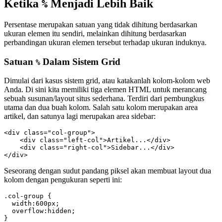
Ketika
Menjadi Lebih Baik
%
Persentase merupakan satuan yang tidak dihitung berdasarkan
ukuran elemen itu sendiri, melainkan dihitung berdasarkan
perbandingan ukuran elemen tersebut terhadap ukuran induknya.
Satuan
Dalam Sistem Grid
%
Dimulai dari kasus sistem grid, atau katakanlah kolom-kolom web
Anda. Di sini kita memiliki tiga elemen HTML untuk merancang
sebuah susunan/layout situs sederhana. Terdiri dari pembungkus
utama dan dua buah kolom. Salah satu kolom merupakan area
artikel, dan satunya lagi merupakan area sidebar:
<div class="col-group">

    <div class="left-col">Artikel...</div>

    <div class="right-col">Sidebar...</div>

</div>
Seseorang dengan sudut pandang piksel akan membuat layout dua
kolom dengan pengukuran seperti ini:
.col-group {

  width:600px;

  overflow:hidden;

}
