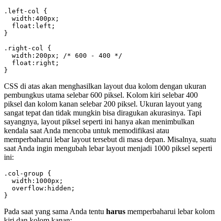
.left-col {

  width:400px;

  float:left;

}

.right-col {

  width:200px; /* 600 - 400 */

  float:right;

}
CSS di atas akan menghasilkan layout dua kolom dengan ukuran
pembungkus utama selebar 600 piksel. Kolom kiri selebar 400
piksel dan kolom kanan selebar 200 piksel. Ukuran layout yang
sangat tepat dan tidak mungkin bisa diragukan akurasinya. Tapi
sayangnya, layout piksel seperti ini hanya akan menimbulkan
kendala saat Anda mencoba untuk memodifikasi atau
memperbaharui lebar layout tersebut di masa depan. Misalnya, suatu
saat Anda ingin mengubah lebar layout menjadi 1000 piksel seperti
ini:
.col-group {

  width:1000px;

  overflow:hidden;

}
Pada saat yang sama Anda tentu
harus
memperbaharui lebar kolom
kiri dan kolom kanan: