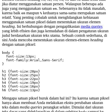
jika diatur menggunakan satuan persen. Walaupun beberapa ada
juga yang menggunakan satuan
. Sebenarnya itu tidak masalah,
em
karena baik
maupun
keduanya sama-sama merupakan satuan
em
%
relatif. Yang penting cobalah untuk menghilangkan kebiasaan
menggunakan satuan piksel dalam menentukan ukuran elemen
heading
. Ini berhubungan dengan pengaplikasian
media queries
yang lebih efisien dan juga kemudahan di dalam pengaturan ukuran
judul berdasarkan ukuran teks utama. Sebuah contoh sederhana, di
sini Anda mencoba menentukan ukuran elemen-elemen
heading
dengan satuan piksel:
body {

  font-size:13px;

  font-family:Arial,Sans-Serif;

}

h1 {font-size:28px}

h2 {font-size:25px}

h3 {font-size:22px}

h4 {font-size:19px}

h5 {font-size:16px}

h6 {font-size:13px}
Mengapa satuan piksel buruk dalam hal ini? Itu karena satuan piksel
hanya akan membuat Anda melakukan ekstra perubahan ukuran
teks dalam
media queries
perangkat seluler. Dimulai dari ukuran
teks dasar yang dideklarasikan di dalam selektor
sampai ke
body