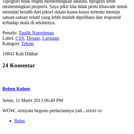
Tipografi tidak begitu mementingkan akurasi, tipografi lebih
mementingkan proporsi. Saya pikir kita tidak perlu khawatir untuk
memulai beralih dari piksel dalam kasus-kasus tertentu menuju
satuan-satuan relatif yang lebih mudah dipelihara dan responsif
terhadap skala di sekitarnya.
Penulis:
Taufik Nurrohman
Label:
CSS
,
Desain
,
Lanjutan
Kategori:
Teknis
10843 Kali Dilihat
24 Komentar
Beben Koben
Senin, 11 Maret 2013 06:49 PM
WOW...ternyata begono perinciannya yah...xixixi \o/
Balas