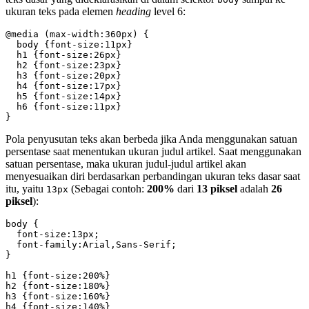
ukuran teks pada elemen
heading
level 6:
@media (max-width:360px) {

  body {font-size:11px}

  h1 {font-size:26px}

  h2 {font-size:23px}

  h3 {font-size:20px}

  h4 {font-size:17px}

  h5 {font-size:14px}

  h6 {font-size:11px}

}
Pola penyusutan teks akan berbeda jika Anda menggunakan satuan
persentase saat menentukan ukuran judul artikel. Saat menggunakan
satuan persentase, maka ukuran judul-judul artikel akan
menyesuaikan diri berdasarkan perbandingan ukuran teks dasar saat
itu, yaitu
(Sebagai contoh:
200%
dari
13 piksel
adalah
26
13px
piksel
):
body {

  font-size:13px;

  font-family:Arial,Sans-Serif;

}

h1 {font-size:200%}

h2 {font-size:180%}

h3 {font-size:160%}

h4 {font-size:140%}
