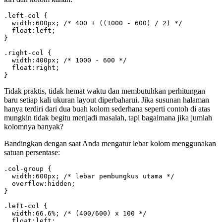
.left-col {

  width:600px; /* 400 + ((1000 - 600) / 2) */

  float:left;

}

.right-col {

  width:400px; /* 1000 - 600 */

  float:right;

}
Tidak praktis, tidak hemat waktu dan membutuhkan perhitungan
baru setiap kali ukuran layout diperbaharui. Jika susunan halaman
hanya terdiri dari dua buah kolom sederhana seperti contoh di atas
mungkin tidak begitu menjadi masalah, tapi bagaimana jika jumlah
kolomnya banyak?
Bandingkan dengan saat Anda mengatur lebar kolom menggunakan
satuan persentase:
.col-group {

  width:600px; /* lebar pembungkus utama */

  overflow:hidden;

}

.left-col {

  width:66.6%; /* (400/600) x 100 */

  float:left;
