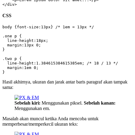
</div>
CSS
body {font-size:13px} /* 1em = 13px */

.one p {

  line-height:18px;

  margin:13px 0;

}

.two p {

  line-height:1.384615384615385em; /* 18 / 13 */

  margin:1em 0;

}
Hasil akhirnya, ukuran dan jarak antar baris paragraf akan tampak
sama:
Sebelah kiri:
Menggunakan piksel.
Sebelah kanan:
Menggunakan em.
Masalah akan muncul ketika Anda mencoba untuk
memperbesar/memperkecil ukuran teks: