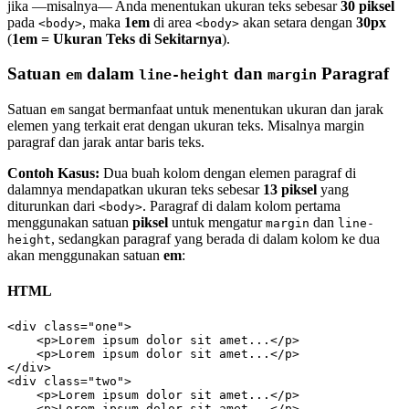
jika —misalnya— Anda menentukan ukuran teks sebesar
30 piksel
pada
, maka
1em
di area
akan setara dengan
30px
<body>
<body>
(
1em = Ukuran Teks di Sekitarnya
).
Satuan
dalam
dan
Paragraf
em
line-height
margin
Satuan
sangat bermanfaat untuk menentukan ukuran dan jarak
em
elemen yang terkait erat dengan ukuran teks. Misalnya margin
paragraf dan jarak antar baris teks.
Contoh Kasus:
Dua buah kolom dengan elemen paragraf di
dalamnya mendapatkan ukuran teks sebesar
13 piksel
yang
diturunkan dari
. Paragraf di dalam kolom pertama
<body>
menggunakan satuan
piksel
untuk mengatur
dan
margin
line-
, sedangkan paragraf yang berada di dalam kolom ke dua
height
akan menggunakan satuan
em
:
HTML
<div class="one">

    <p>Lorem ipsum dolor sit amet...</p>

    <p>Lorem ipsum dolor sit amet...</p>

</div>

<div class="two">

    <p>Lorem ipsum dolor sit amet...</p>

    <p>Lorem ipsum dolor sit amet...</p>
