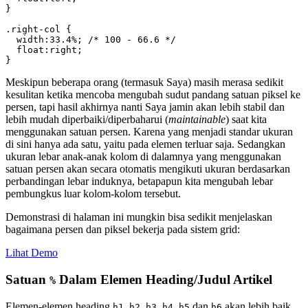
}

.right-col {

  width:33.4%; /* 100 - 66.6 */

  float:right;

}
Meskipun beberapa orang (termasuk Saya) masih merasa sedikit
kesulitan ketika mencoba mengubah sudut pandang satuan piksel ke
persen, tapi hasil akhirnya nanti Saya jamin akan lebih stabil dan
lebih mudah diperbaiki/diperbaharui (
maintainable
) saat kita
menggunakan satuan persen. Karena yang menjadi standar ukuran
di sini hanya ada satu, yaitu pada elemen terluar saja. Sedangkan
ukuran lebar anak-anak kolom di dalamnya yang menggunakan
satuan persen akan secara otomatis mengikuti ukuran berdasarkan
perbandingan lebar induknya, betapapun kita mengubah lebar
pembungkus luar kolom-kolom tersebut.
Demonstrasi di halaman ini mungkin bisa sedikit menjelaskan
bagaimana persen dan piksel bekerja pada sistem grid:
Lihat Demo
Satuan
Dalam Elemen Heading/Judul Artikel
%
Elemen-elemen heading
,
,
,
,
dan
akan lebih baik
h1
h2
h3
h4
h5
h6