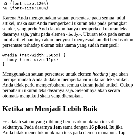
h5 {font-size:120%}

h6 {font-size:100%}
Karena Anda menggunakan satuan persentase pada semua judul
artikel, maka saat Anda memperkecil ukuran teks pada perangkat
seluler, yang perlu Anda lakukan hanya memperkecil ukuran teks
dasarnya saja, yaitu pada elemen
. Ukuran teks pada semua
<body>
judul artikel nantinya akan menyusut menyesuaikan diri berdasarkan
persentase terhadap ukuran teks utama yang sudah mengecil:
@media (max-width:360px) {

  body {font-size:11px}

}
Menggunakan satuan persentase untuk elemen
heading
juga akan
mempermudah Anda di dalam memperbaharui ukuran teks artikel.
Anda tidak perlu memperbaharui semua ukuran judul artikel. Cukup
perbaharui ukuran teks dasarnya saja. Selebihnya akan secara
otomatis mengikuti skala yang diterapkan.
Ketika
Menjadi Lebih Baik
em
adalah satuan yang dihitung berdasarkan ukuran teks di
em
sekitarnya. Pada dasarnya
1em
sama dengan
16 piksel
. Itu jika
Anda tidak menentukan ukuran teks pada elemen manapun. Tapi