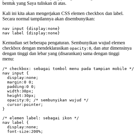
bentuk yang Saya tuliskan di atas.
Kali ini kita akan mengerjakan CSS elemen checkbox dan label.
Secara normal tampilannya akan disembunyikan:
nav input {display:none}

nav label {display:none}
Kemudian set beberapa pengaturan. Sembunyikan wujud elemen
checkbox dengan mendeklarasikan
, dan atur dimensinya
opacity:0
dengan tinggi dan lebar yang (disarankan) sama dengan tinggi
menu:
/* checkbox: sebagai tombol menu pada tampian mobile */

nav input {

  display:none;

  margin:0 0;

  padding:0 0;

  width:30px;

  height:30px;

  opacity:0; /* sembunyikan wujud */

  cursor:pointer;

}

/* elemen label: sebagai ikon */

nav label {

  display:none;

  font-size:200%;
