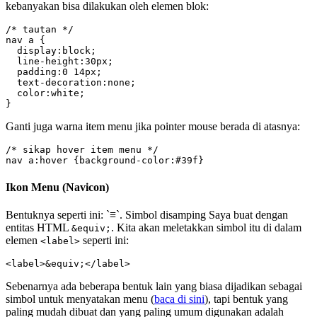
kebanyakan bisa dilakukan oleh elemen blok:
/* tautan */

nav a {

  display:block;

  line-height:30px;

  padding:0 14px;

  text-decoration:none;

  color:white;

}
Ganti juga warna item menu jika pointer mouse berada di atasnya:
/* sikap hover item menu */

nav a:hover {background-color:#39f}
Ikon Menu (Navicon)
Bentuknya seperti ini: `
≡
`. Simbol disamping Saya buat dengan
entitas HTML
. Kita akan meletakkan simbol itu di dalam
&equiv;
elemen
seperti ini:
<label>
<label>&equiv;</label>
Sebenarnya ada beberapa bentuk lain yang biasa dijadikan sebagai
simbol untuk menyatakan menu (
baca di sini
), tapi bentuk yang
paling mudah dibuat dan yang paling umum digunakan adalah