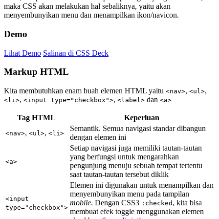
maka CSS akan melakukan hal sebaliknya, yaitu akan
menyembunyikan menu dan menampilkan ikon/navicon.
Demo
Lihat Demo
Salinan di CSS Deck
Markup HTML
Kita membutuhkan enam buah elemen HTML yaitu
,
,
<nav>
<ul>
,
,
dan
<li>
<input type="checkbox">
<label>
<a>
Tag HTML
Keperluan
Semantik. Semua navigasi standar dibangun
,
,
<nav>
<ul>
<li>
dengan elemen ini
Setiap navigasi juga memiliki tautan-tautan
yang berfungsi untuk mengarahkan
<a>
pengunjung menuju sebuah tempat tertentu
saat tautan-tautan tersebut diklik
Elemen ini digunakan untuk menampilkan dan
menyembunyikan menu pada tampilan
<input
mobile
. Dengan CSS3
, kita bisa
:checked
type="checkbox">
membuat efek toggle menggunakan elemen