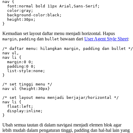
nav {

  font:normal bold 11px Arial,Sans-Serif;

  color:gray;

  background-color:black;

  height:30px;

}
Kemudian set layout daftar menu menjadi horizontal. Hapus
,
dan
bawaan dari
User Agent Style Sheet
:
margin
padding
bullet
/* daftar menu: hilangkan margin, padding dan bullet */

nav ul,

nav li {

  margin:0 0;

  padding:0 0;

  list-style:none;

}

/* set tinggi menu */

nav ul {height:30px}

/* set layout menu menjadi berjajar/horizontal */

nav li {

  float:left;

  display:inline;

}
Ubah semua tautan di dalam navigasi menjadi elemen blok agar
lebih mudah dalam pengaturan tinggi, padding dan hal-hal lain yang