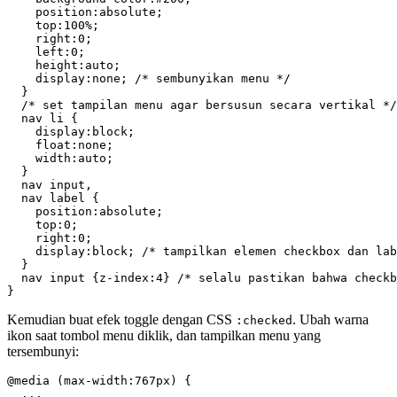
    position:absolute;

    top:100%;

    right:0;

    left:0;

    height:auto;

    display:none; /* sembunyikan menu */

  }

  /* set tampilan menu agar bersusun secara vertikal */

  nav li {

    display:block;

    float:none;

    width:auto;

  }

  nav input,

  nav label {

    position:absolute;

    top:0;

    right:0;

    display:block; /* tampilkan elemen checkbox dan lab
  }  

  nav input {z-index:4} /* selalu pastikan bahwa checkb
}
Kemudian buat efek toggle dengan CSS
. Ubah warna
:checked
ikon saat tombol menu diklik, dan tampilkan menu yang
tersembunyi:
@media (max-width:767px) {

  ...
