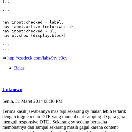
});
...

...
nav input:checked + label,

nav label.active {color:white}

nav input:checked ~ ul,

nav ul.show {display:block}
...

...
⇒
http://cssdeck.com/labs/9rvje3cy
Balas
Unknown
Senin, 31 Maret 2014 08:36 PM
Terima kasih jawabannya mas tapi sekarang sy malah lebih tertarik
dengan toggle menu DTE yang muncul dari samping :D gara gara
menguji responsive DTE . Sekarang sy sedang berusaha
membuatnya dan sampai sekarang masih gagal karena content-