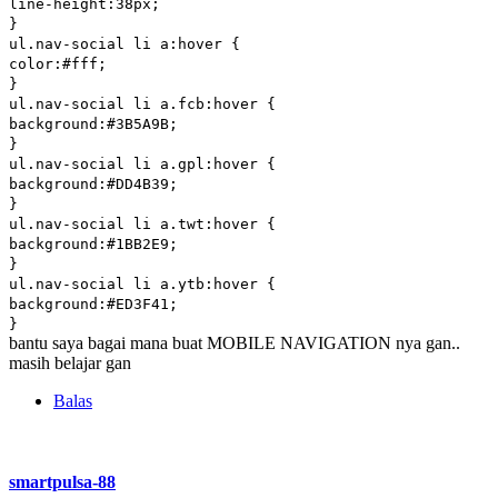
line-height:38px;
}
ul.nav-social li a:hover {
color:#fff;
}
ul.nav-social li a.fcb:hover {
background:#3B5A9B;
}
ul.nav-social li a.gpl:hover {
background:#DD4B39;
}
ul.nav-social li a.twt:hover {
background:#1BB2E9;
}
ul.nav-social li a.ytb:hover {
background:#ED3F41;
}
bantu saya bagai mana buat MOBILE NAVIGATION nya gan..
masih belajar gan
Balas
smartpulsa-88