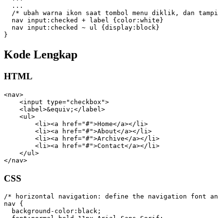
  ...

  /* ubah warna ikon saat tombol menu diklik, dan tampi
  nav input:checked + label {color:white}

  nav input:checked ~ ul {display:block}

}
Kode Lengkap
HTML
<nav>

    <input type="checkbox">

    <label>&equiv;</label>

    <ul>

        <li><a href="#">Home</a></li>

        <li><a href="#">About</a></li>

        <li><a href="#">Archive</a></li>

        <li><a href="#">Contact</a></li>

    </ul>

</nav>
CSS
/* horizontal navigation: define the navigation font an
nav {

  background-color:black;
