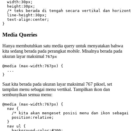
  width:30px;

  height:30px;

  /* teks berada di tengah secara vertikal dan horizont
  line-height:30px;

  text-align:center;

}
Media Queries
Hanya membutuhkan satu media query untuk menyatakan bahwa
kita sedang berada pada perangkat
mobile
. Misalnya berada pada
ukuran layar maksimal
767px
@media (max-width:767px) {

  ...

}
Saat kita berada pada ukuran layar maksimal 767 piksel, set
tampilan menu sebagai menu vertikal. Tampilkan ikon dan
sembunyikan semua menu:
@media (max-width:767px) {

  nav {

    /* kita akan mengeset posisi menu dan ikon sebagai 
    position:relative;

  }

  nav ul {

    background-color:#200;
