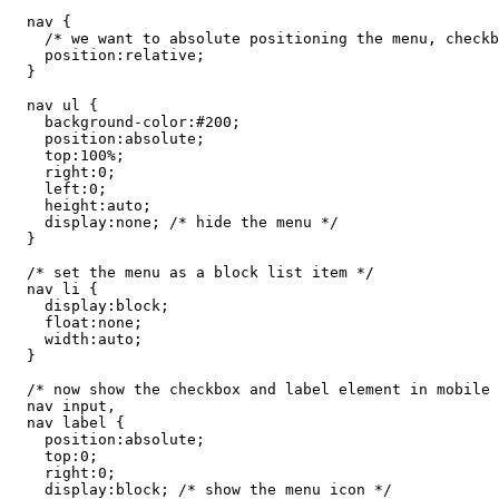
  nav {

    /* we want to absolute positioning the menu, checkb
    position:relative;

  }

  nav ul {

    background-color:#200;

    position:absolute;

    top:100%;

    right:0;

    left:0;

    height:auto;

    display:none; /* hide the menu */

  }

  /* set the menu as a block list item */

  nav li {

    display:block;

    float:none;

    width:auto;

  }

  /* now show the checkbox and label element in mobile 
  nav input,

  nav label {

    position:absolute;

    top:0;

    right:0;

    display:block; /* show the menu icon */
