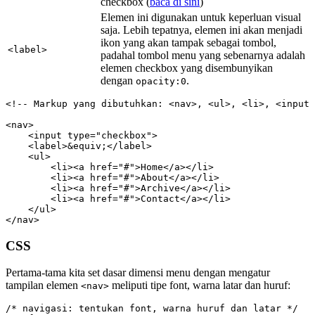
checkbox (
baca di sini
)
Elemen ini digunakan untuk keperluan visual
saja. Lebih tepatnya, elemen ini akan menjadi
ikon yang akan tampak sebagai tombol,
<label>
padahal tombol menu yang sebenarnya adalah
elemen checkbox yang disembunyikan
dengan
.
opacity:0
<!-- Markup yang dibutuhkan: <nav>, <ul>, <li>, <input 
<nav>

    <input type="checkbox">

    <label>&equiv;</label>

    <ul>

        <li><a href="#">Home</a></li>

        <li><a href="#">About</a></li>

        <li><a href="#">Archive</a></li>

        <li><a href="#">Contact</a></li>

    </ul>

</nav>
CSS
Pertama-tama kita set dasar dimensi menu dengan mengatur
tampilan elemen
meliputi tipe font, warna latar dan huruf:
<nav>
/* navigasi: tentukan font, warna huruf dan latar */
