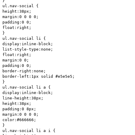
}
ul.nav-social {
height:38px;
margin:0 0 0 0;
padding:0 0;
float:right;
}
ul.nav-social li {
display:inline-block;
list-style-type:none;
float:right;
margin:0 0;
padding:0 0;
border-right:none;
border-left:1px solid #e5e5e5;
}
ul.nav-social li a {
display:inline-block;
line-height:38px;
height:38px;
padding:0 8px;
margin:0 0 0 0;
color:#666666;
}
ul.nav-social li a i {