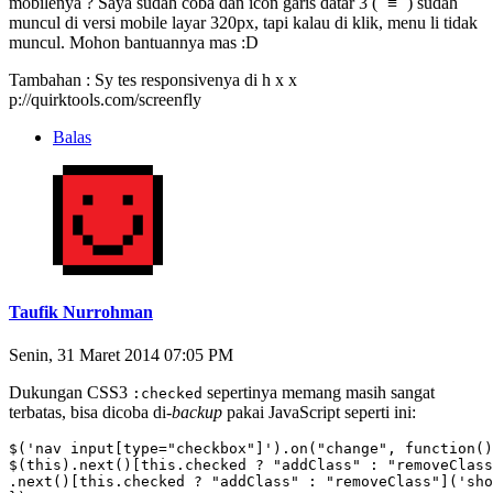
mobilenya ? Saya sudah coba dan icon garis datar 3 ( `≡` ) sudah
muncul di versi mobile layar 320px, tapi kalau di klik, menu li tidak
muncul. Mohon bantuannya mas :D
Tambahan : Sy tes responsivenya di h x x
p://quirktools.com/screenfly
Balas
Taufik Nurrohman
Senin, 31 Maret 2014 07:05 PM
Dukungan CSS3
sepertinya memang masih sangat
:checked
terbatas, bisa dicoba di-
backup
pakai JavaScript seperti ini:
$('nav input[type="checkbox"]').on("change", function()
$(this).next()[this.checked ? "addClass" : "removeClass
.next()[this.checked ? "addClass" : "removeClass"]('sho