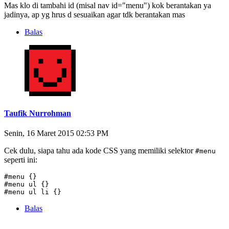
Mas klo di tambahi id (misal nav id="menu") kok berantakan ya
jadinya, ap yg hrus d sesuaikan agar tdk berantakan mas
Balas
Taufik Nurrohman
Senin, 16 Maret 2015 02:53 PM
Cek dulu, siapa tahu ada kode CSS yang memiliki selektor
#menu
seperti ini:
#menu {}

#menu ul {}

#menu ul li {}
Balas