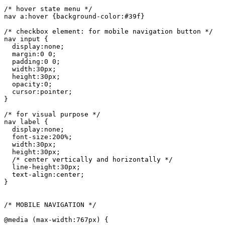
/* hover state menu */

nav a:hover {background-color:#39f}

/* checkbox element: for mobile navigation button */

nav input {

  display:none;

  margin:0 0;

  padding:0 0;

  width:30px;

  height:30px;

  opacity:0;

  cursor:pointer;

}

/* for visual purpose */

nav label {

  display:none;

  font-size:200%;

  width:30px;

  height:30px;

  /* center vertically and horizontally */

  line-height:30px;

  text-align:center;

}

/* MOBILE NAVIGATION */

@media (max-width:767px) {
