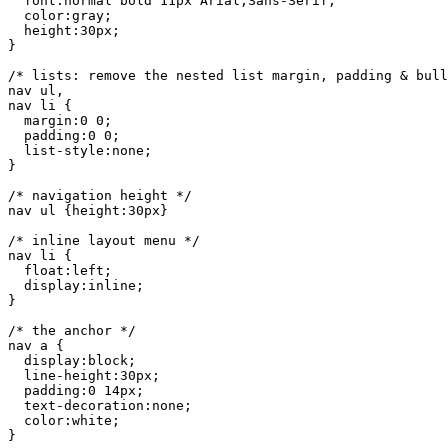
  font:normal bold 11px Arial,Sans-Serif;

  color:gray;

  height:30px;

}

/* lists: remove the nested list margin, padding & bull
nav ul,

nav li {

  margin:0 0;

  padding:0 0;

  list-style:none;

}

/* navigation height */

nav ul {height:30px}

/* inline layout menu */

nav li {

  float:left;

  display:inline;

}

/* the anchor */

nav a {

  display:block;

  line-height:30px;

  padding:0 14px;

  text-decoration:none;

  color:white;

}
