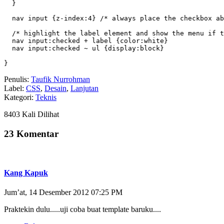
  }

  nav input {z-index:4} /* always place the checkbox ab
  /* highlight the label element and show the menu if t
  nav input:checked + label {color:white}

  nav input:checked ~ ul {display:block}

}
Penulis:
Taufik Nurrohman
Label:
CSS
,
Desain
,
Lanjutan
Kategori:
Teknis
8403 Kali Dilihat
23 Komentar
Kang Kapuk
Jum’at, 14 Desember 2012 07:25 PM
Praktekin dulu.....uji coba buat template baruku....