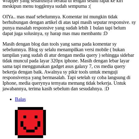
wrapper yang seharusnya berada di tengah selalu rapat ke kiri
meskipun menu togglenya sudah sempurna :(
OIYa.. mas maaf sebelumnya. Komentar ini mungkin tidak
berhubungan dengan artikel di atas tapi masih seputar responsive. sy
punya masalah responsive yang sudah lebih 1 bulan tapi belum
dapat juga solusinya, sy harap mas mau membantu :D
Masih dengan blog dan tools yang sama pada komentar sy
sebelumnya. Blog sy selalu menampilkan versi mobile ( bukan
tampilan yang sudah di atur dengan media query ) sehingga sidebar
tidak muncul pada layar 320px iphone. Masih dengan lebar layar
sama tapi menggunakan gadget asus galaxy 7, css media query
bekerja dengan baik. Awalnya sy pikir tools untuk menguji
responsivenya yang bermasalah. Tapi setelah sy coba langsung di
Iphone, media querynya ternyata memang tidak bekerja. Untuk
jawabannya, terima kasih sebelum dan sesudahnya. :D
Balas