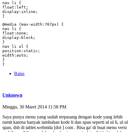
nav li {

float:left;

display:inline;

}
@media (max-width:767px) {

nav li {

float:none;

display:block;

}

nav li ul {

position:static;

width:auto;

}

}
Balas
Unknown
Minggu, 30 Maret 2014 11:58 PM
Saya punya menu yang sudah terpasang dengan kode yang lebih
rumit karena banyak tambahan kode li dan span seperti ul ul li, ul ul
span, dsb di tablet.webmila [dot ] com . Bisa ga' di buat menu versi