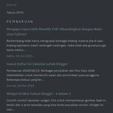
Esai
6
Teknis
579
PEMBARUAN
Mengapa Saya Lebih Memilih PHP dibandingkan dengan Node
atau Python?
Berkembang tidak harus menguasai berbagai bidang. Karena jika di satu
bidang saja kamu masih setengah-setengah, maka tidak ada gunanya juga
kamu melon…
Sabtu, 10 Juli 2021
Gawai Daftar Isi Tabulasi untuk Blogger
Pembaruan 2018/08/13: Berbagai perubahan dan fitur baru telah
ditambahkan untuk memenuhi saran dan permintaan para pengguna.
Beberapa diskusi yang ter…
Jum’at, 28 Mei 2021
Widget Artikel Terkait Blogger · 6 dalam 1
Contoh-contoh tampilan widget. Klik untuk memperbesar gambar. Saat ini
terdiri dari 6 jenis tampilan yang bisa Anda sesuaikan sendiri. Widget ini
mer…