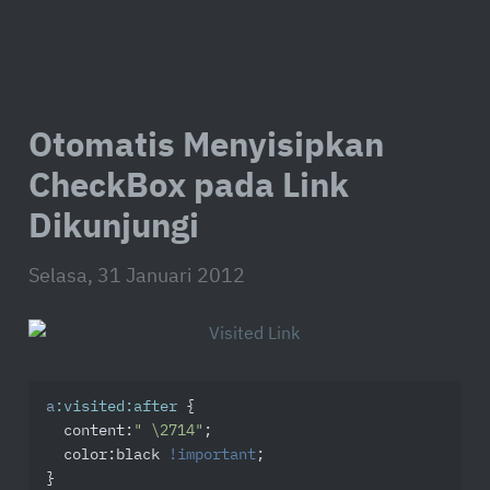
Otomatis Menyisipkan
CheckBox pada Link
Dikunjungi
Selasa, 31 Januari 2012
a
:visited
:after
 {

content
:
" \2714"
;

color
:black 
!important
;

}