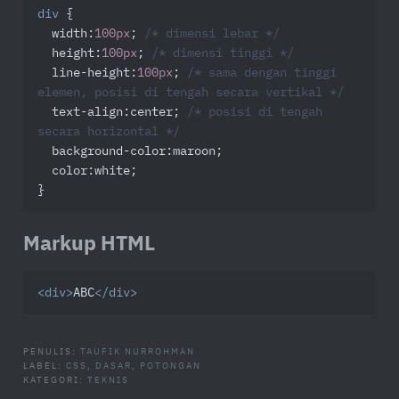
div
 {

width
:
100px
; 
/* dimensi lebar */
height
:
100px
; 
/* dimensi tinggi */
line-height
:
100px
; 
/* sama dengan tinggi 
elemen, posisi di tengah secara vertikal */
text-align
:center; 
/* posisi di tengah 
secara horizontal */
background-color
:maroon;

color
:white;

}
Markup HTML
<
div
>
ABC
</
div
>
PENULIS:
TAUFIK NURROHMAN
LABEL:
CSS
,
DASAR
,
POTONGAN
KATEGORI:
TEKNIS