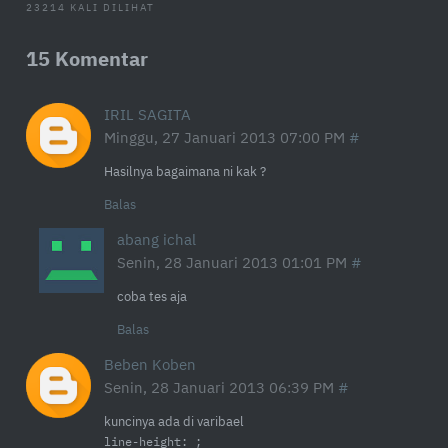
23214 KALI DILIHAT
15 Komentar
IRIL SAGITA
Minggu, 27 Januari 2013 07:00 PM
Hasilnya bagaimana ni kak ?
Balas
abang ichal
Senin, 28 Januari 2013 01:01 PM
coba tes aja
Balas
Beben Koben
Senin, 28 Januari 2013 06:39 PM
kuncinya ada di varibael
line-height: ;