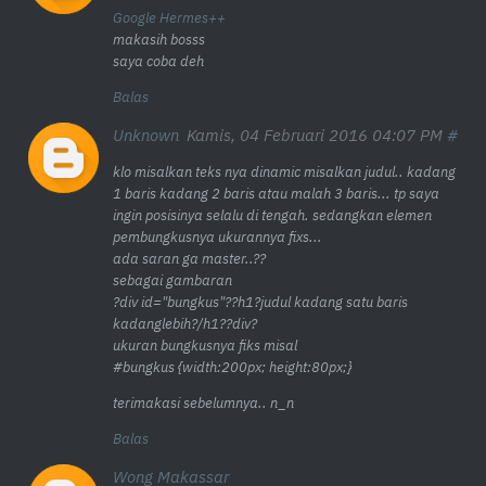
Google Hermes++
makasih bosss
saya coba deh
Balas
Unknown
Kamis, 04 Februari 2016 04:07 PM
klo misalkan teks nya dinamic misalkan judul.. kadang
1 baris kadang 2 baris atau malah 3 baris... tp saya
ingin posisinya selalu di tengah. sedangkan elemen
pembungkusnya ukurannya fixs...
ada saran ga master..??
sebagai gambaran
?div id="bungkus"??h1?judul kadang satu baris
kadanglebih?/h1??div?
ukuran bungkusnya fiks misal
#bungkus {width:200px; height:80px;}
terimakasi sebelumnya.. n_n
Balas
Wong Makassar