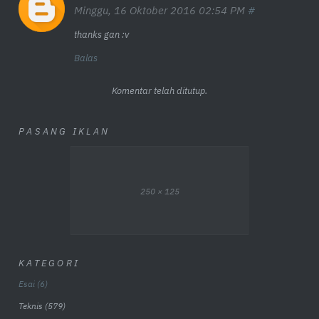
Minggu, 16 Oktober 2016 02:54 PM
thanks gan :v
Balas
Komentar telah ditutup.
PASANG IKLAN
250 × 125
KATEGORI
Esai
6
Teknis
579