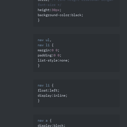
Serif; 
/* line-height disatukan dengan 
font-size */
height
:
30px
background-color
:black;

}
nav
ul
nav
li
margin
:
0
0
padding
:
0
0
list-style
:none;

}
nav
li
float
display
:inline;

}
nav
a
display