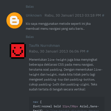
Balas
Unknown
Rabu, 30 Januari 2013 03:18 PM
klo saya menggunakan metode seperti ini jika
membuat menu navigasi yang satu baris..
Balas
Taufik Nurrohman
Rabu, 30 Januari 2013 06:06 PM
Menentukan
juga bisa menyingkat
line-height
beberapa deklarasi CSS pada menu navigasi,
terutama soal
. Dengan menentukan
padding
line-
dan
, maka kita tidak perlu lagi
height
height
mengeset
dan
,
padding-top
padding-bottom
cukup
dan
. Teks
padding-left
padding-right
sudah tertata di tengah secara vertikal:
nav
font
:normal bold 
11px
/
30px
 Arial,Sans-