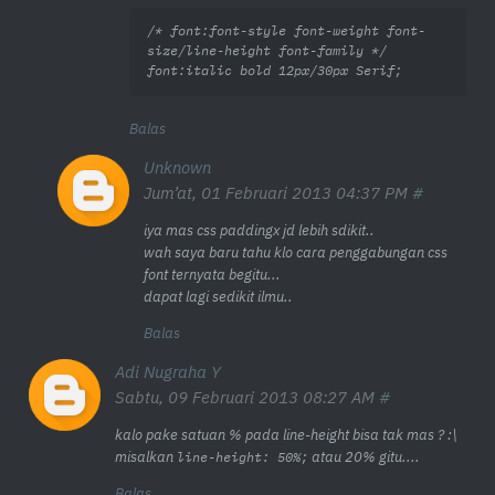
/* font:font-style font-weight font-
size/line-height font-family */

font:italic bold 12px/30px Serif;
Balas
Unknown
Jum’at, 01 Februari 2013 04:37 PM
iya mas css paddingx jd lebih sdikit..
wah saya baru tahu klo cara penggabungan css
font ternyata begitu...
dapat lagi sedikit ilmu..
Balas
Adi Nugraha Y
Sabtu, 09 Februari 2013 08:27 AM
kalo pake satuan % pada line-height bisa tak mas ? :\
misalkan
atau 20% gitu....
line-height: 50%;
Balas