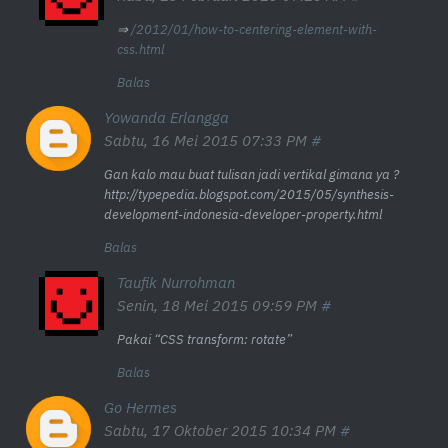
⇒
/2012/01/how-to-centering-element-with-
css.html
Balas
Yowanda Erlangga
Sabtu, 16 Mei 2015 07:33 PM
Gan kalo mau buat tulisan jadi vertikal gimana ya ?
http://typepedia.blogspot.com/2015/05/synthesis-
development-indonesia-developer-property.html
Balas
Taufik Nurrohman
Senin, 18 Mei 2015 09:59 PM
Pakai “CSS transform: rotate”
Balas
Go Hermes
Sabtu, 17 Oktober 2015 10:34 PM