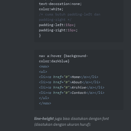
text-decoration
color
/* cuma butuh padding-left dan 
padding-right */
padding-left
:
15px
padding-right
:
15px
;

}
nav a:hover {background-
<
nav
>
<
ul
>
<
li
>
<
a
href
=
"#"
>
Home
</
a
>
</
li
>
<
li
>
<
a
href
=
"#"
>
About
</
a
>
</
li
>
<
li
>
<
a
href
=
"#"
>
Archive
</
a
>
</
li
>
<
li
>
<
a
href
=
"#"
>
Contact
</
a
>
</
li
>
</
ul
>
</
nav
>
line-height
juga bisa disatukan dengan font
(disatukan dengan ukuran huruf):