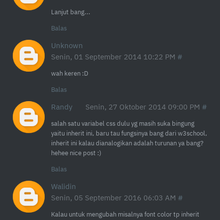
Lanjut bang...
Balas
Unknown
Senin, 01 September 2014 10:22 PM
wah keren :D
Balas
Randy
Senin, 27 Oktober 2014 09:00 PM
salah satu variabel css dulu yg masih suka bingung
yaitu inherit ini, baru tau fungsinya bang dari w3school,
inherit ini kalau dianalogikan adalah turunan ya bang?
hehee nice post :)
Balas
Walidin
Senin, 05 September 2016 06:03 AM
Kalau untuk mengubah misalnya font color tp inherit