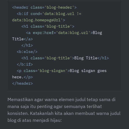
<
header
class
=
'blog-header'
>
<
b:if
cond
=
'data:blog.url != 
data:blog.homepageUrl'
>
<
h1
class
=
'blog-title'
>
<
a
expr:href
=
'data:blog.url'
>
Blog 
Title
</
a
>
</
h1
>
<
b:else
/>
<
h1
class
=
'blog-title'
>
Blog Title
</
h1
>
</
b:if
>
<
p
class
=
'blog-slogan'
>
Blog slogan goes 
here.
</
p
>
</
header
>
Memastikan agar warna elemen judul tetap sama di
mana saja itu penting agar semuanya terlihat
konsisten. Katakanlah kita akan membuat warna judul
blog di atas menjadi hijau: