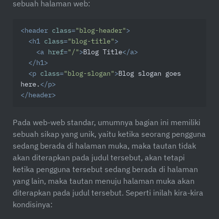
sebuah halaman web:
<
header
class
=
"blog-header"
>
<
h1
class
=
"blog-title"
>
<
a
href
=
"/"
>
Blog Title
</
a
>
</
h1
>
<
p
class
=
"blog-slogan"
>
Blog slogan goes 
here.
</
p
>
</
header
>
Pada web-web standar, umumnya bagian ini memiliki
sebuah sikap yang unik, yaitu ketika seorang pengguna
sedang berada di halaman muka, maka tautan tidak
akan diterapkan pada judul tersebut, akan tetapi
ketika pengguna tersebut sedang berada di halaman
yang lain, maka tautan menuju halaman muka akan
diterapkan pada judul tersebut. Seperti inilah kira-kira
kondisinya: