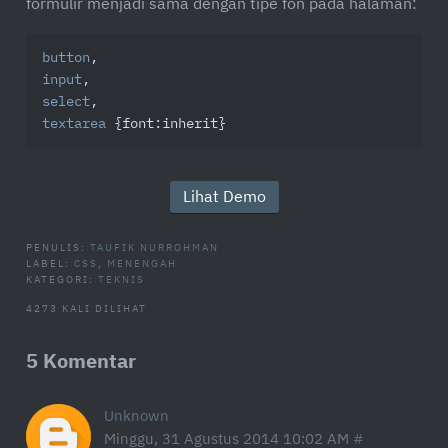
formulir menjadi sama dengan tipe fon pada halaman:
button
input
select
textarea
 {
font
:inherit}
Lihat Demo
PENULIS:
TAUFIK NURROHMAN
LABEL:
CSS
,
MENENGAH
KATEGORI:
TEKNIS
4273 KALI DILIHAT
5 Komentar
Unknown
Minggu, 31 Agustus 2014 10:02 AM