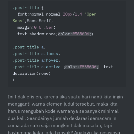
.post-title
 {

font
:normal normal 
20px
/
1.4
"Open 
Sans"
,Sans-Serif;

margin
:
0
0
 .
5em
;

text-shadow
:none;
color
:
#5686D6
;
}

.post-title
a
.post-title
a
:focus
.post-title
a
:hover
.post-title
a
:active
 {
color
:
#5686D6
;
text-
decoration
:none;

}
Ini tidak efisien, karena jika suatu hari nanti kita ingin
mengganti warna elemen judul tersebut, maka kita
harus mengubah kode warnanya sebanyak minimal
dua kali. Seandainya jumlah deklarasi semacam ini
cuma ada satu saja mungkin tidak masalah, tapi
bagaimana kalau ada banyak? Apalagi jika posisinya