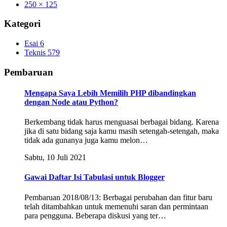
250 × 125
Kategori
Esai
6
Teknis
579
Pembaruan
Mengapa Saya Lebih Memilih PHP dibandingkan
dengan Node atau Python?
Berkembang tidak harus menguasai berbagai bidang. Karena
jika di satu bidang saja kamu masih setengah-setengah, maka
tidak ada gunanya juga kamu melon…
Sabtu, 10 Juli 2021
Gawai Daftar Isi Tabulasi untuk Blogger
Pembaruan 2018/08/13: Berbagai perubahan dan fitur baru
telah ditambahkan untuk memenuhi saran dan permintaan
para pengguna. Beberapa diskusi yang ter…