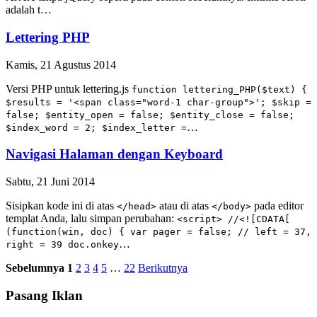
adalah t…
Lettering PHP
Kamis, 21 Agustus 2014
Versi PHP untuk lettering.js
function lettering_PHP($text) {
$results = '<span class="word-1 char-group">'; $skip =
false; $entity_open = false; $entity_close = false;
…
$index_word = 2; $index_letter =
Navigasi Halaman dengan Keyboard
Sabtu, 21 Juni 2014
Sisipkan kode ini di atas
atau di atas
pada editor
</head>
</body>
templat Anda, lalu simpan perubahan:
<script> //<![CDATA[
(function(win, doc) { var pager = false; // left = 37,
…
right = 39 doc.onkey
Sebelumnya
1
2
3
4
5
…
22
Berikutnya
Pasang Iklan