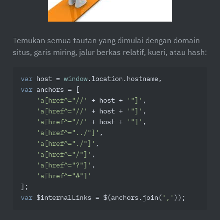
Temukan semua tautan yang dimulai dengan domain
situs, garis miring, jalur berkas relatif, kueri, atau
hash
:
var
 host = 
window
var
 anchors = [

'a[href^="//'
 + host + 
'"]'
,

'a[href^="//'
 + host + 
'"]'
,

'a[href^="//'
 + host + 
'"]'
,

'a[href^="../"]'
,

'a[href^="./"]'
,

'a[href^="/"]'
,

'a[href^="?"]'
,

'a[href^="#"]'
var
 $internalLinks = $(anchors.join(
','
));