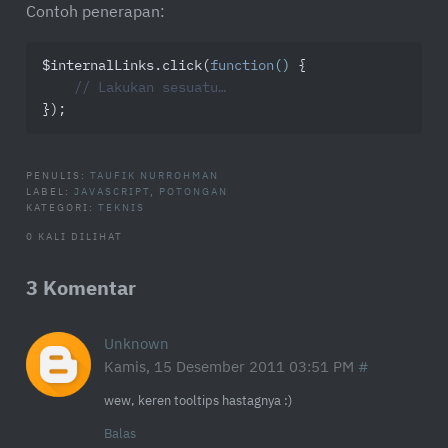
Contoh penerapan:
$internalLinks.click(
function
(
) 
{

// Lakukan sesuatu…
});
PENULIS:
TAUFIK NURROHMAN
LABEL:
JAVASCRIPT
,
POTONGAN
KATEGORI:
TEKNIS
0 KALI DILIHAT
3 Komentar
Unknown
Kamis, 15 Desember 2011 03:51 PM
wew, keren tooltips hastagnya :)
Balas