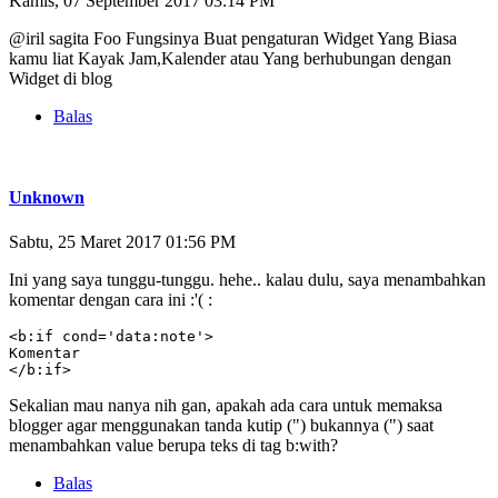
Kamis, 07 September 2017 03:14 PM
@iril sagita Foo Fungsinya Buat pengaturan Widget Yang Biasa
kamu liat Kayak Jam,Kalender atau Yang berhubungan dengan
Widget di blog
Balas
Unknown
Sabtu, 25 Maret 2017 01:56 PM
Ini yang saya tunggu-tunggu. hehe.. kalau dulu, saya menambahkan
komentar dengan cara ini :'( :
<b:if cond='data:note'>

Komentar

</b:if>
Sekalian mau nanya nih gan, apakah ada cara untuk memaksa
blogger agar menggunakan tanda kutip (") bukannya (") saat
menambahkan value berupa teks di tag b:with?
Balas