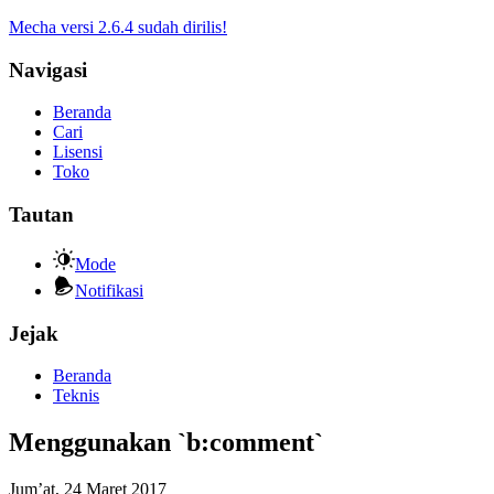
Mecha versi 2.6.4 sudah dirilis!
Navigasi
Beranda
Cari
Lisensi
Toko
Tautan
Mode
Notifikasi
Jejak
Beranda
Teknis
Menggunakan `b:comment`
Jum’at, 24 Maret 2017