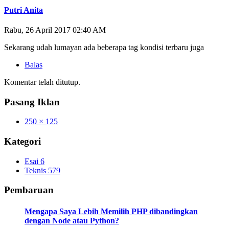
Putri Anita
Rabu, 26 April 2017 02:40 AM
Sekarang udah lumayan ada beberapa tag kondisi terbaru juga
Balas
Komentar telah ditutup.
Pasang Iklan
250 × 125
Kategori
Esai
6
Teknis
579
Pembaruan
Mengapa Saya Lebih Memilih PHP dibandingkan
dengan Node atau Python?