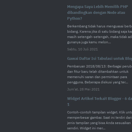
Mengapa Saya Lebih Memilih PHP
dibandingkan dengan Node atau
Python?
Berkembang tidak harus menguasai berb
bidang. Karena jika di satu bidang saja k
masih setengah-setengah, maka tidak ad
gunanya juga kamu melon…
Sabtu, 10 Juli 2021
Gawai Daftar Isi Tabulasi untuk Blo
Pembaruan 2018/08/13: Berbagai perub
dan fitur baru telah ditambahkan untuk
memenuhi saran dan permintaan para
pengguna. Beberapa diskusi yang ter…
Jum’at, 28 Mei 2021
Widget Artikel Terkait Blogger · 6 d
1
Contoh-contoh tampilan widget. Klik unt
memperbesar gambar. Saat ini terdiri dari
jenis tampilan yang bisa Anda sesuaikan
sendiri. Widget ini mer…