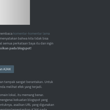
n/membaca
komentar-komentar lama
menyatakan bahwa kita tidak bisa
al semua perkataan Saya itu dan ingin
ikan pada blogspot!
an AJAX
akan tampak sangat berantakan. Untuk
nda melihat efek yang terjadi.
omain lokal, itu memang benar.
s mengenai kekuatan blogspot yang
entuknya, asalkan URL yang digunakan
a mengimplementasikan AJAX pada