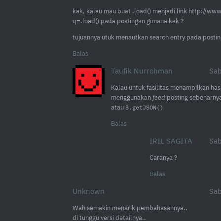
kak, kalau mau buat .load() menjadi link http://www
q=.load() pada postingan gimana kak ?
tujuannya utuk menautkan search entry pada posting
Balas
Taufik Nurrohman
Sab
Kalau untuk fasilitas menampilkan has
menggunakan
feed
posting sebenarnya
atau
$.getJSON()
Balas
IRIL SAGITA
Sab
Caranya ?
Balas
Unknown
Sab
Wah semakin menarik pembahasannya..
di tunggu versi detailnya..