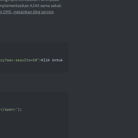
gimplementasikan AJAX sama sekali
n CMS, melainkan
blog service
.
ery?max-results=10"
>
Klik Untuk 
.</span>'
);
