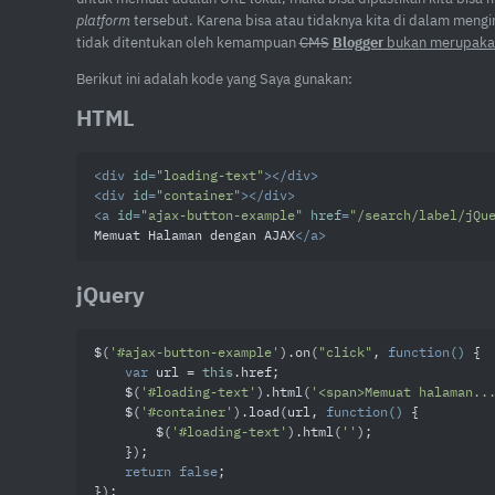
platform
tersebut. Karena bisa atau tidaknya kita di dalam men
tidak ditentukan oleh kemampuan
CMS
Blogger
bukan merupaka
Berikut ini adalah kode yang Saya gunakan:
HTML
<
div
id
=
"loading-text"
>
</
div
>
<
div
id
=
"container"
>
</
div
>
<
a
id
=
"ajax-button-example"
href
=
"/search/label/jQu
Memuat Halaman dengan AJAX
</
a
>
jQuery
$(
'#ajax-button-example'
).on(
"click"
, 
function
(
) 
{

var
 url = 
this
.href;

    $(
'#loading-text'
).html(
'<span>Memuat halaman..
    $(
'#container'
).load(url, 
function
(
) 
{

        $(
'#loading-text'
).html(
''
);

    });

return
false
;

});