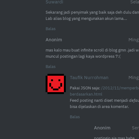
Suwardi
Sel
Sekarang jadi penyimak yang baik saja deh dulu dan
Lab alias blog yang mengunakan akun lama...
Balas
Anonim
Ming
mas kalo mau buat infinite scroll di blog gmn .jadi
muncul postingan lagi kaya wordpress 7:(
Balas
Taufik Nurrohman
Ming
Pakai JSON saja:
/2012/11/memperba
berdasarkan.html
Feed posting nanti diset menjadi
defau
bisa dijelaskan di area komentar.
Balas
Anonim
Sen
postingin aja mas haha