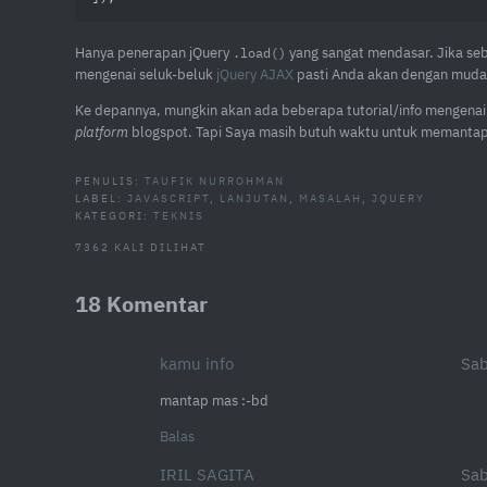
Hanya penerapan jQuery
yang sangat mendasar. Jika se
.load()
mengenai seluk-beluk
jQuery AJAX
pasti Anda akan dengan mudah
Ke depannya, mungkin akan ada beberapa tutorial/info mengen
platform
blogspot. Tapi Saya masih butuh waktu untuk memantap
PENULIS:
TAUFIK NURROHMAN
LABEL:
JAVASCRIPT
,
LANJUTAN
,
MASALAH
,
JQUERY
KATEGORI:
TEKNIS
7362 KALI DILIHAT
18 Komentar
kamu info
Sab
mantap mas :-bd
Balas
IRIL SAGITA
Sab