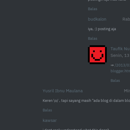
Balas
budkalon
Rab
iya, :) posting aja
Balas
Taufik N
Senin, 13
⇒
/2013/03
blogger.ht
Balas
Yusril Ibnu Maulana
Mi
Keren \o/ , tapi sayang masih "ada blog di dalam b
Balas
kawsar