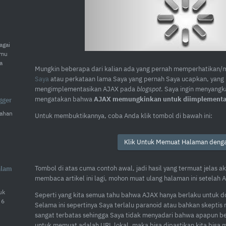
agai
amu
a
Mungkin beberapa dari kalian ada yang pernah memperhatika
Saya
atau perkataan lama Saya yang pernah Saya ucapkan, yang 
mengimplementasikan AJAX pada
blogspot
. Saya ingin menyangk
mengatakan bahwa
AJAX memungkinkan untuk diimplementas
gger
ahan
Untuk membuktikannya, coba Anda klik tombol di bawah ini:
Klik Untuk Memuat Halaman deng
Tombol di atas cuma contoh awal, jadi hasil yang termuat jelas 
alam
membaca artikel ini lagi, mohon muat ulang halaman ini setelah A
uk
Seperti yang kita semua tahu bahwa AJAX hanya berlaku untuk d
 6
Selama ini sepertinya Saya terlalu paranoid atau bahkan skepti
sangat terbatas sehingga Saya tidak menyadari bahwa apapun b
untuk memuat adalah URL lokal, maka bisa dipastikan kita bis