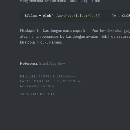
yang memiliki awalan nama
adalah seperti ini:
.
$files = glob(
'.\path\to\folder\{,.}[!.,!..]*'
, GLO
Meskipun berkas dengan nama seperti
akan gaga
...foo-bar.baz
atas, namun penamaan berkas dengan awalan
lebih dari satu s
.
kira pola ini cukup aman.
Referensi:
Stack Overflow
PENULIS:
TAUFIK NURROHMAN
LABEL:
MASALAH
,
PHP
,
POTONGAN
KATEGORI:
TEKNIS
3436 KALI DILIHAT