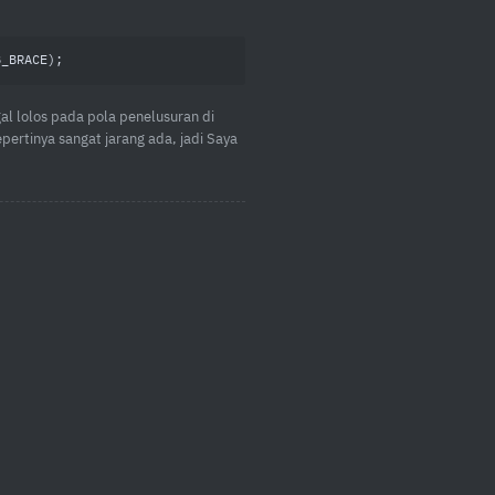
B_BRACE);
l lolos pada pola penelusuran di
epertinya sangat jarang ada, jadi Saya