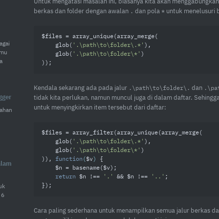
Untuk mengatasi masalah ini, biasanya kita akan menggabungkan
berkas dan folder dengan awalan
dan pola
untuk menelusuri b
.
*
$files = array_unique(array_merge(

agai
    glob(
'.\path\to\folder\.*'
),

amu
    glob(
'.\path\to\folder\*'
)

a
));
Kendala sekarang ada pada jalur
dan
.\path\to\folder\.
.\pa
gger
tidak kita perlukan, namun muncul juga di dalam daftar. Sehingg
untuk menyingkirkan item tersebut dari daftar:
ahan
$files = array_filter(array_unique(array_merge(

    glob(
'.\path\to\folder\.*'
),

    glob(
'.\path\to\folder\*'
)

)), 
function
(
$v
) 
{

alam
    $n = basename($v);

return
 $n !== 
'.'
 && $n !== 
'..'
;

uk
});
 6
Cara paling sederhana untuk menampilkan semua jalur berkas dan