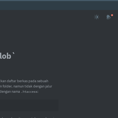
lob`
tkan daftar berkas pada sebuah
n folder, namun tidak dengan jalur
s dengan nama
:
.htaccess