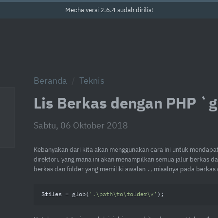
Mecha versi 2.6.4 sudah dirilis!
Beranda
Teknis
Lis Berkas dengan PHP `g
Sabtu, 06 Oktober 2018
Kebanyakan dari kita akan menggunakan cara ini untuk mendapa
direktori, yang mana ini akan menampilkan semua jalur berkas da
berkas dan folder yang memiliki awalan
, misalnya pada berka
.
$files = glob(
'.\path\to\folder\*'
);