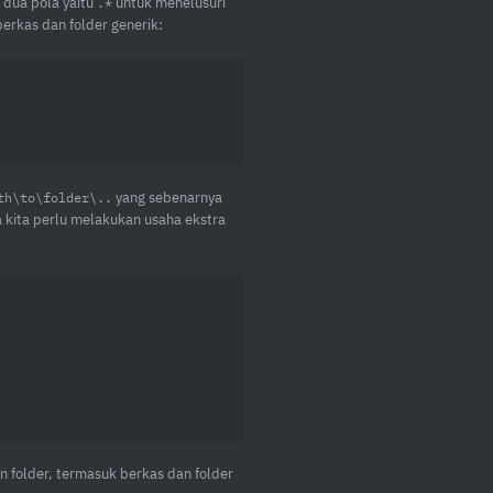
 dua pola yaitu
untuk menelusuri
.*
erkas dan folder generik:
yang sebenarnya
th\to\folder\..
a kita perlu melakukan usaha ekstra
 folder, termasuk berkas dan folder