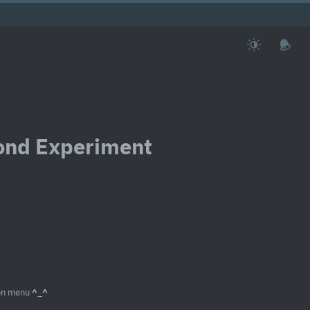
ond Experiment
ion menu
^_^