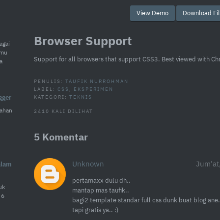
View Demo
Download Fil
Browser Support
agai
amu
Support for all browsers that support CSS3. Best viewed with C
a
PENULIS:
TAUFIK NURROHMAN
LABEL:
CSS
,
EKSPERIMEN
gger
KATEGORI:
TEKNIS
ahan
2410 KALI DILIHAT
5 Komentar
Unknown
Jum’at
alam
pertamaxx dulu dh..
uk
mantap mas taufik..
 6
bagi2 template standar full css dunk buat blog ane.
tapi gratis ya.. :)