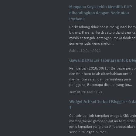
Mengapa Saya Lebih Memilih PHP
dibandingkan dengan Node atau
Python?
Berkembang tidak harus menguasai berb
bidang. Karena jika di satu bidang saja k
masih setengah-setengah, maka tidak ad
gunanya juga kamu melon…
Sabtu, 10 Juli 2021
Gawai Daftar Isi Tabulasi untuk Blo
Pembaruan 2018/08/13: Berbagai perub
dan fitur baru telah ditambahkan untuk
memenuhi saran dan permintaan para
pengguna. Beberapa diskusi yang ter…
Jum’at, 28 Mei 2021
Widget Artikel Terkait Blogger · 6 d
1
Contoh-contoh tampilan widget. Klik unt
memperbesar gambar. Saat ini terdiri dari
jenis tampilan yang bisa Anda sesuaikan
sendiri. Widget ini mer…