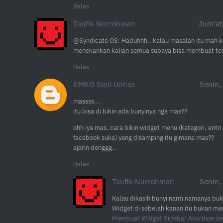
Balas
Taufik Nurrohman
Jum’at
@Syndicate OS: Haduhhh.. kalau masalah itu mah kal
menekankan kalian semua supaya bisa membuat tem
Balas
KMKO Sipil Unhas
Senin,
massss...
itu bisa di bikin ada bunyinya nga mas??
ohh iya mas, cara bikin widget menu (kategori, entri
facebook suka) yang disamping itu gimana mas??
ajarin donggg..
Balas
Taufik Nurrohman
Senin,
Kalau dikasih bunyi nanti namanya buka
Widget di sebelah kanan itu bukan men
Membuat Widget Sidebar Akordion de