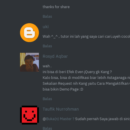
thanks for share
Balas
uki
Wah ^_^ , tutor ini lah yang saya cari cari,uyeh coco
Balas
Rosyd Aqbar
wah .
ini bisa di beri Efek Even jQuery gk Kang ?
Kalo bisa, bisa di modifikasi biar lebih Astaganaga n
Sekalian Request nih Kang yaitu Cara Mengaktifkan 
bisa bikin Demo Page :D
Balas
Taufik Nurrohman
@
Buka(n) Master ?
Sudah pernah Saya jawab di sini
Balas