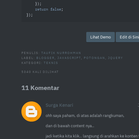
    });

return
false
;

});
Lihat Demo
Edit di Sini
PENULIS:
TAUFIK NURROHMAN
LABEL:
BLOGGER
,
JAVASCRIPT
,
POTONGAN
,
JQUERY
KATEGORI:
TEKNIS
5340 KALI DILIHAT
11 Komentar
Surga Kenari
ohh saya paham, di atas adalah rangkuman,
dan di bawah content nya..
jadi ketika kita klik.. langsung di arahkan ke konten 