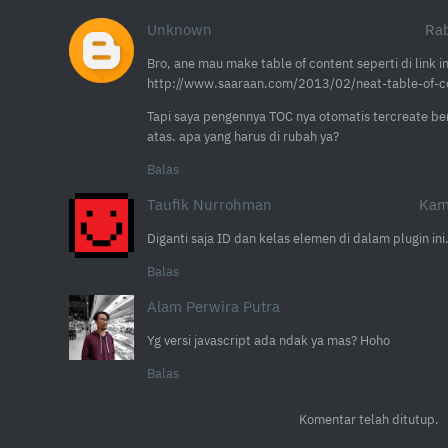
Unknown
Rab
Bro, ane mau make table of content seperti di link ini
http://www.saaraan.com/2013/02/neat-table-of-co
Tapi saya pengennya TOC nya otomatis tercreate ber
atas. apa yang harus di rubah ya?
Balas
Taufik Nurrohman
Kam
Diganti saja ID dan kelas elemen di dalam plugin ini
Balas
Alam Perwira Putra
Yg versi javascript ada ndak ya mas? Hoho
Balas
Komentar telah ditutup.