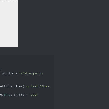
;

+ p.title + 
'</strong><ol>
Until(o).after(
'<a href="#toc-
 $(
this
).text() + 
'</a>