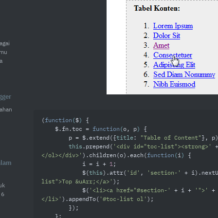
agai
amu
a
gger
ahan
(
function
(
$
) 
{

    $.fn.toc = 
function
(
o, p
) 
{

        p = $.extend({
title
: 
"Table of Content"
}, p)
this
.prepend(
'<div id="toc-list"><strong>'
 
</ol></div>'
).children(o).each(
function
(
i
) 
{

alam
            i = i + 
1
;

            $(
this
).attr(
'id'
, 
'section-'
 + i).next
list">Top &uArr;</a>'
);

uk
            $(
'<li><a href="#section-'
 + i + 
'">'
 +
 6
</li>'
).appendTo(
'#toc-list ol'
);

        });

    };
