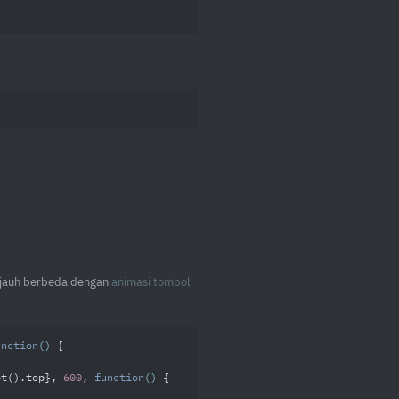
ak jauh berbeda dengan
animasi tombol
unction
(
) 
{

et().top}, 
600
, 
function
(
) 
{
