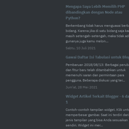
Mengapa Saya Lebih Memilih PHP
dibandingkan dengan Node atau
Python?
Berkembang tidak harus menguasai berb
bidang. Karena jika di satu bidang saja k
masih setengah-setengah, maka tidak ad
gunanya juga kamu melon…
Sabtu, 10 Juli 2021
Gawai Daftar Isi Tabulasi untuk Blo
Pembaruan 2018/08/13: Berbagai perub
dan fitur baru telah ditambahkan untuk
memenuhi saran dan permintaan para
pengguna. Beberapa diskusi yang ter…
Jum’at, 28 Mei 2021
Widget Artikel Terkait Blogger · 6 d
1
Contoh-contoh tampilan widget. Klik unt
memperbesar gambar. Saat ini terdiri dari
jenis tampilan yang bisa Anda sesuaikan
sendiri. Widget ini mer…