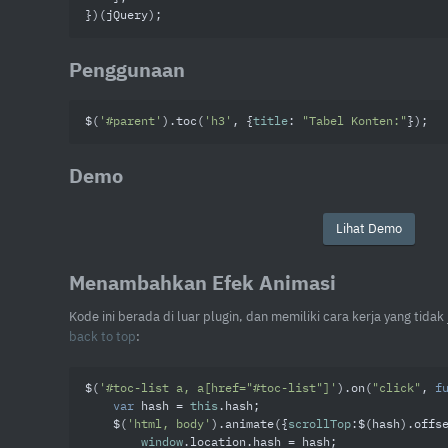
})(jQuery);
Penggunaan
$(
'#parent'
).toc(
'h3'
, {
title
: 
"Tabel Konten:"
});
Demo
Lihat Demo
Menambahkan Efek Animasi
Kode ini berada di luar plugin, dan memiliki cara kerja yang tid
back to top
:
$(
'#toc-list a, a[href="#toc-list"]'
).on(
"click"
, 
f
var
 hash = 
this
.hash;

    $(
'html, body'
).animate({
scrollTop
:$(hash).offs
window
.location.hash = hash;
