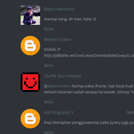
Bayu Handono
mantap kang, eh mas. haha :D
Balas
Beben Koben
hihihihi :P
http://jsfiddle.net/tovic/exsxD/embedded/result,c
Balas
Taufik Nurrohman
@
Beben Koben
Aslinya pakai iframe, tapi Saya bua
setelah halaman sudah sampai ke bawah. Intinya "
Balas
Adi Nugraha Y
Sen
bisa diterapkan penggunaannya pake jquery juga ya
Balas