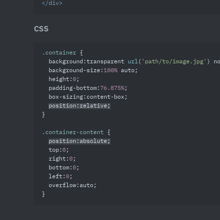
</
div
>
CSS
.container
 {

background
:transparent 
url
(
'path/to/image.jpg'
) n
background-size
:
100%
 auto;

height
:
0
;

padding-bottom
:
76.875%
;

box-sizing
:content-box;

position
:relative;
}

.container-content
 {

position
:absolute;
top
:
0
;

right
:
0
;

bottom
:
0
;

left
:
0
;

overflow
:auto;

}