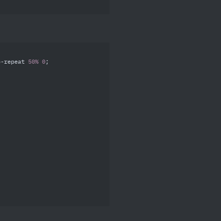
o-repeat 
50%
0
;
