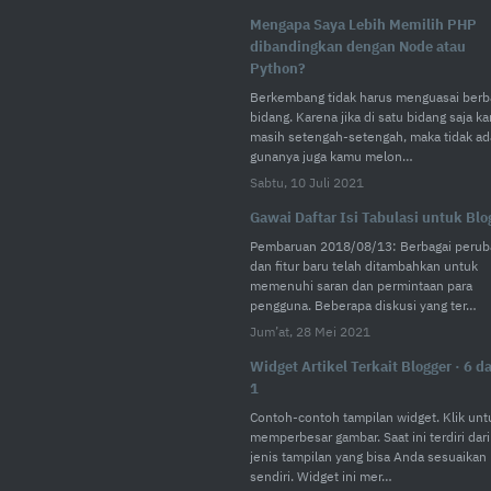
Mengapa Saya Lebih Memilih PHP
dibandingkan dengan Node atau
Python?
Berkembang tidak harus menguasai berb
bidang. Karena jika di satu bidang saja k
masih setengah-setengah, maka tidak ad
gunanya juga kamu melon…
Sabtu, 10 Juli 2021
Gawai Daftar Isi Tabulasi untuk Blo
Pembaruan 2018/08/13: Berbagai perub
dan fitur baru telah ditambahkan untuk
memenuhi saran dan permintaan para
pengguna. Beberapa diskusi yang ter…
Jum’at, 28 Mei 2021
Widget Artikel Terkait Blogger · 6 d
1
Contoh-contoh tampilan widget. Klik unt
memperbesar gambar. Saat ini terdiri dari
jenis tampilan yang bisa Anda sesuaikan
sendiri. Widget ini mer…