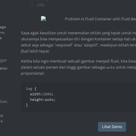
CSS
agai
amu
Saya agak kesulitan untuk menemukan istilah yang tepat untuk 
a
ukurannya bisa menyesuaikan diri dengan kontainer setiap kali uk
sebut saja sebagai ‘responsif’ atau ‘adaptif’, meskipun istilah te
fluid
lebih tepat.
gger
Ketika kita ingin membuat sebuah gambar menjadi
fluid
, kita bi
dalam satuan persen dan tinggi gambar sebagai
untuk menja
ahan
auto
proporsional:
img
 {

width
:
100%
;

height
:auto;

alam
}
uk
 6
Lihat Demo