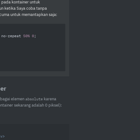
pada kontainer untuk
x
un ketika Saya coba tanpa
i cuma untuk memantapkan saja:
 no-repeat 
50%
0
;

ner
ebagai elemen
karena
absolute
ontainer sekarang adalah 0 piksel):
iv
>