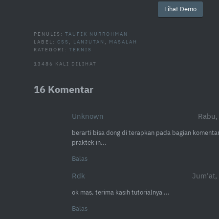
Lihat Demo
PENULIS:
TAUFIK NURROHMAN
LABEL:
CSS
,
LANJUTAN
,
MASALAH
KATEGORI:
TEKNIS
13486 KALI DILIHAT
16 Komentar
Unknown
Rabu,
berarti bisa dong di terapkan pada bagian komentar,
praktek in...
Balas
Rdk
Jum’at,
ok mas, terima kasih tutorialnya ...
Balas