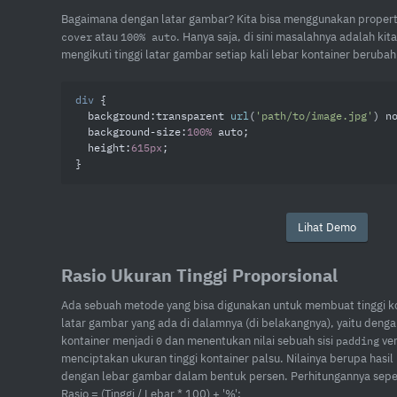
Bagaimana dengan latar gambar? Kita bisa menggunakan proper
atau
. Hanya saja, di sini masalahnya adalah kit
cover
100% auto
mengikuti tinggi latar gambar setiap kali lebar kontainer berubah
div
 {

background
:transparent 
url
(
'path/to/image.jpg'
) n
background-size
:
100%
 auto;

height
:
615px
;

}
Lihat Demo
Rasio Ukuran Tinggi Proporsional
Ada sebuah metode yang bisa digunakan untuk membuat tinggi ko
latar gambar yang ada di dalamnya (di belakangnya), yaitu denga
kontainer menjadi
dan menentukan nilai sebuah sisi
ver
0
padding
menciptakan ukuran tinggi kontainer palsu. Nilainya berupa hasi
dengan lebar gambar dalam bentuk persen. Perhitungannya sepert
Rasio = (Tinggi / Lebar * 100) + '%';