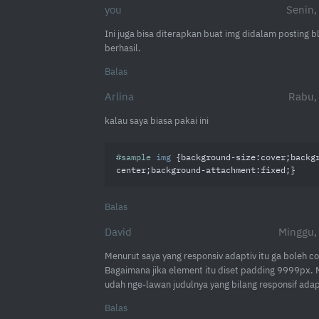
you
Senin,
Ini juga bisa diterapkan buat img didalam posting 
berhasil.
Balas
Arlina
Rabu,
kalau saya biasa pakai ini
#sample
img
 {
background-size
:cover;
backg
center;
background-attachment
:fixed;}
Balas
David
Minggu,
Menurut saya yang responsiv adaptiv itu ga boleh c
Bagaimana jika element itu diset padding 9999px. M
udah nge-lawan judulnya yang bilang responsif adap
Balas