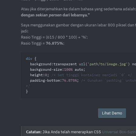
Atau jika diterjemahkan ke dalam bahasa yang sederhana adalah
dengan
dari lebarnya.”
sekian persen
Saya menggunakan gambar dengan ukuran lebar 800 piksel dan t
jadi:
Rasio Tinggi = (615 / 800 * 100) + '%';
Rasio Tinggi =
76.875%
;
div
 {

background
:transparent 
url
(
'path/to/image.jpg'
) n
background-size
:
100%
 auto;

height
:
0
; 
/* Set tinggi kontainer menjadi `0` */
padding-bottom
:
76.875%
; 
/* Gunakan `padding` untuk
*/
}
Lihat Demo
Catatan:
Jika Anda telah menerapkan CSS
Universal Box-Sizin