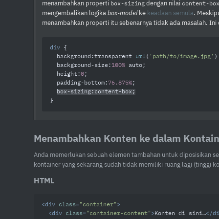
menambahkan properti
dengan nilai
box-sizing
content-bo
mengembalikan logika
box-model
ke
keadaan semula
. Meskip
menambahkan properti itu sebenarnya tidak ada masalah. In
div
 {

background
:transparent 
url
(
'path/to/image.jpg'
)
background-size
:
100%
 auto;

height
:
0
;

padding-bottom
:
76.875%
;

box-sizing
:content-box;
}
Menambahkan Konten ke dalam Kontai
Anda memerlukan sebuah elemen tambahan untuk diposisikan s
kontainer yang sekarang sudah tidak memiliki ruang lagi (tinggi k
HTML
<
div
class
=
"container"
>
<
div
class
=
"container-content"
>
Konten di sini…
</
d