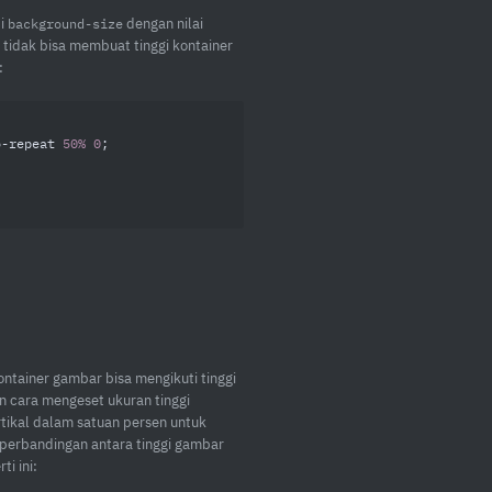
ti
dengan nilai
background-size
a tidak bisa membuat tinggi kontainer
:
o-repeat 
50%
0
;

ntainer gambar bisa mengikuti tinggi
n cara mengeset ukuran tinggi
tikal dalam satuan persen untuk
l perbandingan antara tinggi gambar
i ini: