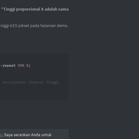
:
“Tinggi proporsional X adalah sama
inggi 615 piksel pada halaman demo,
o-repeat 
50%
0
;

 menciptakan dimensi tinggi 
g
, Saya sarankan Anda untuk