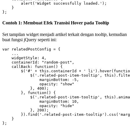
        alert('Widget successfully loaded.');

    }

};
Contoh 1: Membuat Efek Transisi Hover pada Tooltip
Set tampilan widget menjadi artikel terkait dengan
tooltip
, kemudian
buat fungsi jQuery seperti ini:
var relatedPostConfig = {

    ...

    widgetStyle: 4,

    containerId: "random-post",

    callBack: function() {

        $('#' + this.containerId + ' li').hover(functio
            $('.related-post-item-tooltip', this).filte
                marginBottom: -5,

                opacity: "show"

            }, 400);

        }, function() {

            $('.related-post-item-tooltip', this).anima
                marginBottom: 10,

                opacity: "hide"

            }, 200);

        }).find('.related-post-item-tooltip').css('marg
    }

};