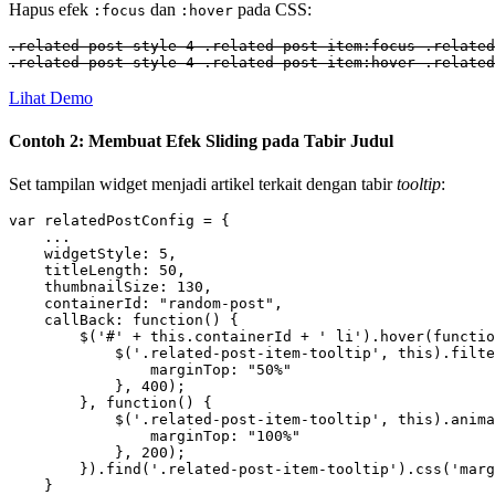
Hapus efek
dan
pada CSS:
:focus
:hover
.related-post-style-4 .related-post-item:focus .related
.related-post-style-4 .related-post-item:hover .relate
Lihat Demo
Contoh 2: Membuat Efek Sliding pada Tabir Judul
Set tampilan widget menjadi artikel terkait dengan tabir
tooltip
:
var relatedPostConfig = {

    ...

    widgetStyle: 5,

    titleLength: 50,

    thumbnailSize: 130,

    containerId: "random-post",

    callBack: function() {

        $('#' + this.containerId + ' li').hover(functio
            $('.related-post-item-tooltip', this).filte
                marginTop: "50%"

            }, 400);

        }, function() {

            $('.related-post-item-tooltip', this).anima
                marginTop: "100%"

            }, 200);

        }).find('.related-post-item-tooltip').css('marg
    }
