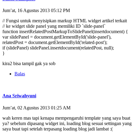
Jum’at, 16 Agustus 2013 05:12 PM
// Fungsi untuk menyisipkan markup HTML widget artikel terkait
// ke widget slide panel yang memiliki ID `slide-panel`
function insertRelatedPostMarkupToSlidePanel(insertdocument) {
var slidePanel = document.getElementById('slide-panel'),
relatedPost = document.getElementById('related-post');
if (slidePanel) slidePanel.insertdocument(relatedPost, null);
}
kira2 bisa tampil gak ya sob
Balas
Ana Sriwahyuni
Jum’at, 02 Agustus 2013 01:25 AM
wah keren mas tapi kenapa mempengaruhi template yang saya buat
ya? sebelum dipasang widget ini, loading blog sesuai settingan yang
saya buat tapi setelah terpasang loading blog jadi lambat :(