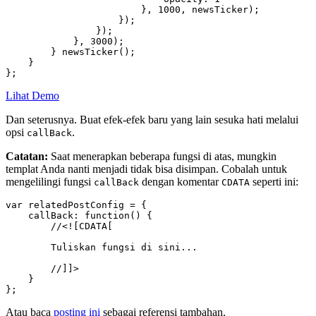
                        }, 1000, newsTicker);

                    });

                });

            }, 3000);

        } newsTicker();

    }

};
Lihat Demo
Dan seterusnya. Buat efek-efek baru yang lain sesuka hati melalui
opsi
.
callBack
Catatan:
Saat menerapkan beberapa fungsi di atas, mungkin
templat Anda nanti menjadi tidak bisa disimpan. Cobalah untuk
mengelilingi fungsi
dengan komentar
seperti ini:
callBack
CDATA
var relatedPostConfig = {

    callBack: function() {

        //<![CDATA[

        Tuliskan fungsi di sini...

        //]]>

    }

};
Atau baca
posting ini
sebagai referensi tambahan.