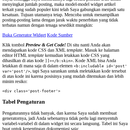
menyingkat jumlah posting, maka model-model widget artikel
terkait yang sudah populer kini telah Saya gabungkan menjadi satu
kesatuan. Tujuan utamanya tetap. Mencoba untuk menampilkan
posting-posting lama dengan jarak waktu penerbitan yang tidak
terbatas namun dengan tenaga sesedikit mungkin:
Buka Generator Widget
Kode Sumber
Klik tombol
Preview & Get Code!
Di situ nanti Anda akan
mendapatkan kode CSS dan XML
template
. Masuk ke halaman
editor HTML
template
kemudian letakkan kode CSS yang
dihasilkan di atas kode
. Kode XML bisa Anda
]]></b:skin>
letakkan di mana saja di dalam elemen
<b:includable id='post'
, tapi Saya sarankan untuk meletakkan kode tersebut
var='post'/>
di atas kode ini karena posisinya yang mudah ditemukan dan lebih
minim resiko:
<div class='post-footer'>
Tabel Pengaturan
Pengaturannya tidak banyak, dan karena Saya sudah membuat
generatornya, jadi Anda sebenarnya tidak perlu lagi menyentuh
variabel-variabel di dalam widget ini secara langsung. Tabel ini Saya
buat untuk kepentingan dokumentasi saja: