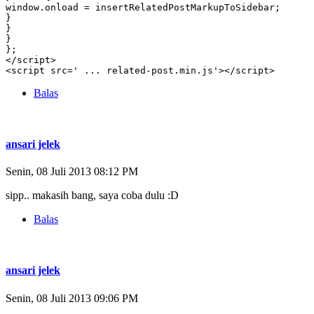
window.onload = insertRelatedPostMarkupToSidebar;

}

}

}

};

</script>

<script src=' ... related-post.min.js'></script>
Balas
ansari jelek
Senin, 08 Juli 2013 08:12 PM
sipp.. makasih bang, saya coba dulu :D
Balas
ansari jelek
Senin, 08 Juli 2013 09:06 PM