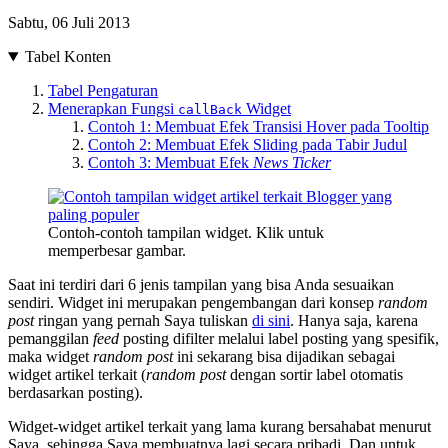
Sabtu, 06 Juli 2013
Tabel Konten
Tabel Pengaturan
Menerapkan Fungsi
Widget
callBack
Contoh 1: Membuat Efek Transisi Hover pada Tooltip
Contoh 2: Membuat Efek Sliding pada Tabir Judul
Contoh 3: Membuat Efek
News Ticker
Contoh-contoh tampilan widget. Klik untuk
memperbesar gambar.
Saat ini terdiri dari 6 jenis tampilan yang bisa Anda sesuaikan
sendiri. Widget ini merupakan pengembangan dari konsep
random
post
ringan yang pernah Saya tuliskan
di sini
. Hanya saja, karena
pemanggilan
feed
posting difilter melalui label posting yang spesifik,
maka widget
random post
ini sekarang bisa dijadikan sebagai
widget artikel terkait (
random post
dengan sortir label otomatis
berdasarkan posting).
Widget-widget artikel terkait yang lama kurang bersahabat menurut
Saya, sehingga Saya membuatnya lagi secara pribadi. Dan untuk