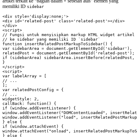
artikel terkait ke “bagian dalam + sebelah atas” elemen yang
memiliki ID
sidebar
<div style='display:none;'>

<div id='related-post' class='related-post'></div>

</div>

<script>

// Fungsi untuk menyisipkan markup HTML widget artikel 
// ke sidebar yang memiliki ID `sidebar`

function insertRelatedPostMarkupToSidebar() {

var sidebarArea = document.getElementById('sidebar'),

relatedPost = document.getElementById('related-post');

if (sidebarArea) sidebarArea.insertBefore(relatedPost, 
}

</script>

<script>

var labelArray = [

// ...

];

var relatedPostConfig = {

// ...

widgetStyle: 2,

callBack: function() {

if (window.addEventListener) {

window.addEventListener("DOMContentLoaded", insertRelat
window.addEventListener("load", insertRelatedPostMarkup
} else {

if (window.attachEvent) {

window.attachEvent("onload", insertRelatedPostMarkupToS
} else {
