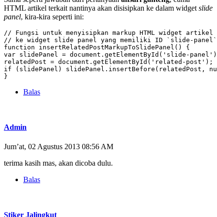
HTML artikel terkait nantinya akan disisipkan ke dalam widget
slide
panel
, kira-kira seperti ini:
// Fungsi untuk menyisipkan markup HTML widget artikel 
// ke widget slide panel yang memiliki ID `slide-panel`

function insertRelatedPostMarkupToSlidePanel() {

var slidePanel = document.getElementById('slide-panel')
relatedPost = document.getElementById('related-post');

if (slidePanel) slidePanel.insertBefore(relatedPost, nu
}
Balas
Admin
Jum’at, 02 Agustus 2013 08:56 AM
terima kasih mas, akan dicoba dulu.
Balas
Stiker Jalingkut