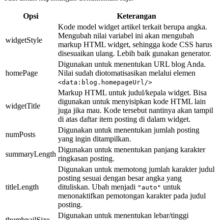
Opsi
Keterangan
Kode model widget artikel terkait berupa angka.
Mengubah nilai variabel ini akan mengubah
widgetStyle
markup HTML widget, sehingga kode CSS harus
disesuaikan ulang. Lebih baik gunakan generator.
Digunakan untuk menentukan URL blog Anda.
homePage
Nilai sudah diotomatisasikan melalui elemen
<data:blog.homepageUrl/>
Markup HTML untuk judul/kepala widget. Bisa
digunakan untuk menyisipkan kode HTML lain
widgetTitle
juga jika mau. Kode tersebut nantinya akan tampil
di atas daftar item posting di dalam widget.
Digunakan untuk menentukan jumlah posting
numPosts
yang ingin ditampilkan.
Digunakan untuk menentukan panjang karakter
summaryLength
ringkasan posting.
Digunakan untuk memotong jumlah karakter judul
posting sesuai dengan besar angka yang
titleLength
dituliskan. Ubah menjadi
untuk
"auto"
menonaktifkan pemotongan karakter pada judul
posting.
Digunakan untuk menentukan lebar/tinggi
thumbnailSize