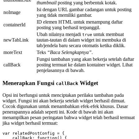
thumbnail
posting yang berbentuk kotak.
Isi dengan URL gambar cadangan untuk posting
noImage
yang tidak memiliki gambar.
ID elemen HTML untuk menampung daftar
containerId
posting yang berhasil terpanggil.
Ubah nilainya menjadi
untuk membuat
true
newTabLink
tautan-tautan di dalam widget ini membuka di
tab/jendela baru secara otomatis ketika diklik.
moreText
Teks
“Baca Selengkapnya”
.
Fungsi tambahan yang akan bekerja setelah daftar
callBack
posting termuat ke dalam kontainer widget. Lihat
penjelasannya di bawah.
Menerapkan Fungsi
Widget
callBack
Opsi ini berfungsi untuk menciptakan perilaku tambahan pada
widget. Fungsi ini akan bekerja setelah widget berhasil dimuat.
Cocok digunakan untuk menambahkan efek-efek khusus. Dasar
penerapannya adalah seperti ini. Kode di bawah ini akan
menampilkan pesan peringatan bahwa widget telah berhasil termuat
jika widget berhasil termuat:
var relatedPostConfig = {

    callBack: function() {
