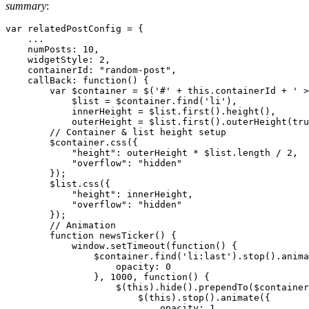
summary
:
var relatedPostConfig = {

    ...

    numPosts: 10,

    widgetStyle: 2,

    containerId: "random-post",

    callBack: function() {

        var $container = $('#' + this.containerId + ' >
            $list = $container.find('li'),

            innerHeight = $list.first().height(),

            outerHeight = $list.first().outerHeight(tru
        // Container & list height setup

        $container.css({

            "height": outerHeight * $list.length / 2,

            "overflow": "hidden"

        });

        $list.css({

            "height": innerHeight,

            "overflow": "hidden"

        });

        // Animation

        function newsTicker() {

            window.setTimeout(function() {

                $container.find('li:last').stop().anima
                    opacity: 0

                }, 1000, function() {

                    $(this).hide().prependTo($container
                        $(this).stop().animate({

                            opacity: 1
