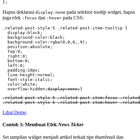
};
Hapus deklarasi
pada selektor
tooltip
widget, hapus
display:none
juga efek
dan
pada CSS:
:focus
:hover
.related-post-style-5 .related-post-item-tooltip {

  display:block;

  background-color:black;

  background-color:rgba(0,0,0,.9);

  position:absolute;

  top:0;

  right:0;

  bottom:0;

  left:0;

  padding:10px;

  line-height:normal;

  font-style:italic;

  color:white;

  overflow:hidden;
display:none;
}
.related-post-style-5 .related-post-item:focus .related
.related-post-style-5 .related-post-item:hover .relate
Lihat Demo
Contoh 3: Membuat Efek
News Ticker
Set tampilan widget menjadi artikel terkait tipe
thumbnail
dan