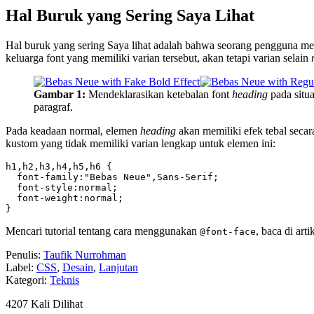
Hal Buruk yang Sering Saya Lihat
Hal buruk yang sering Saya lihat adalah bahwa seorang pengguna 
keluarga font yang memiliki varian tersebut, akan tetapi varian selain
Gambar 1:
Mendeklarasikan ketebalan font
heading
pada situa
paragraf.
Pada keadaan normal, elemen
heading
akan memiliki efek tebal secar
kustom yang tidak memiliki varian lengkap untuk elemen ini:
h1,h2,h3,h4,h5,h6 {

  font-family:"Bebas Neue",Sans-Serif;

  font-style:normal;

  font-weight:normal;

}
Mencari tutorial tentang cara menggunakan
, baca di arti
@font-face
Penulis:
Taufik Nurrohman
Label:
CSS
,
Desain
,
Lanjutan
Kategori:
Teknis
4207 Kali Dilihat