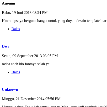
Anonim
Rabu, 19 Juni 2013 03:54 PM
Hmm..tipsnya berguna banget untuk yang doyan desain template biar 
Balas
Dwi
Senin, 09 September 2013 03:05 PM
radaa aneh klo fontnya salah ye..
Balas
Unknown
Minggu, 21 Desember 2014 05:56 PM
Menggunakan Fon tidak semau gue ya Mas.. saya jadi nambah ilmublo