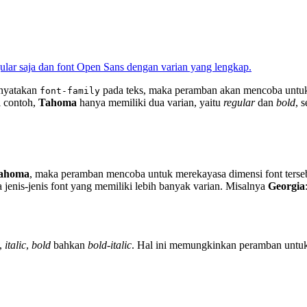
enyatakan
pada teks, maka peramban akan mencoba untu
font-family
i contoh,
Tahoma
hanya memiliki dua varian, yaitu
regular
dan
bold
, 
ahoma
, maka peramban mencoba untuk merekayasa dimensi font terse
 jenis-jenis font yang memiliki lebih banyak varian. Misalnya
Georgia
,
italic
,
bold
bahkan
bold-italic
. Hal ini memungkinkan peramban untuk 