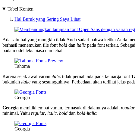
Tabel Konten
Hal Buruk yang Sering Saya Lihat
Ada satu hal yang mungkin tidak Anda sadari bahwa ketika Anda m
berhasil menemukan file font
bold
dan
italic
pada font terkait. Sebaga
pada model teks biasa dan tebal:
Tahoma
Karena sejak awal varian
italic
tidak pernah ada pada keluarga font
T
bukanlah
italic
yang sesungguhnya. Perbedaan akan terlihat jelas pada
Georgia
Georgia
memiliki empat varian, termasuk di dalamnya adalah
regular
minimal. Yaitu
regular
,
italic
,
bold
dan
bold-italic
:
Georgia