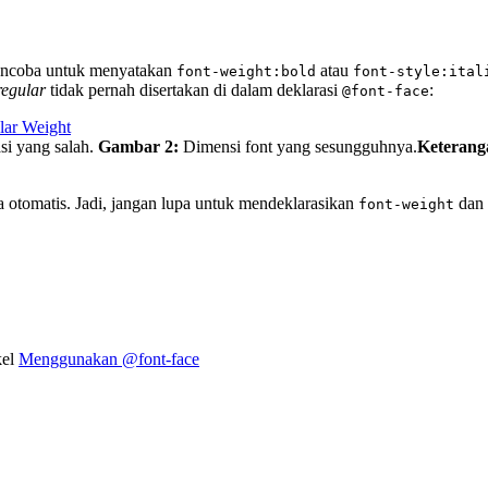
mencoba untuk menyatakan
atau
font-weight:bold
font-style:ital
regular
tidak pernah disertakan di dalam deklarasi
:
@font-face
si yang salah.
Gambar 2:
Dimensi font yang sesungguhnya.
Keterang
a otomatis. Jadi, jangan lupa untuk mendeklarasikan
dan
font-weight
kel
Menggunakan @font-face