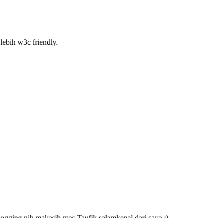
lebih w3c friendly.
gging nih makasih mas Taufik salamkenal dari saya :)