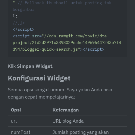
"
// Fallback thumbnail untuk posting tak 
bergambar
//]]>
</
script
>
<
script
src
=
"//cdn.rawgit.com/tovic/dte-
project/2fd2d2971c3398029ea5e149696447243e7f4
d94/blogger-quick-search.js"
>
</
script
>
Klik
Simpan Widget
.
Konfigurasi Widget
Semua opsi sangat umum. Saya yakin Anda bisa
dengan cepat mempelajarinya:
Opsi
Keterangan
url
URL blog Anda
numPost
Jumlah posting yang akan