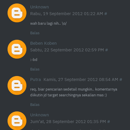
Unknown
Rabu, 19 September 2012 01:22 AM
wah baru lagi nih.. \o/
Balas
Beben Koben
Sabtu, 22 September 2012 02:59 PM
:-bd
Balas
Putra
Kamis, 27 September 2012 08:54 AM
req, biar pencarian sedetail mungkin.. komentarnya
diikutin jd target searchingnya sekalian mas :)
Balas
Unknown
Jum’at, 28 September 2012 01:35 PM