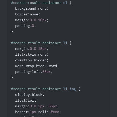
#search-result-container
ol
 {

background
:none;

border
:none;

margin
:
0
0
10px
;

padding
:
0
;

}

#search-result-container
li
 {

margin
:
0
0
15px
;

list-style
:none;

overflow
:hidden;

word-wrap
:break-word;

padding-left
:
65px
;

}

#search-result-container
li
img
 {

display
:block;

float
:left;

margin
:
0
0
2px
 -
55px
;

border
:
1px
 solid 
#ccc
;
