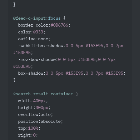
}

#feed-q-input
:focus
 {

border-color
:
#0D6786
;

color
:
#333
;

outline
:none;

-webkit-box-shadow
:
0
0
5px
#153E95
,
0
0
7px
#153E95
;

-moz-box-shadow
:
0
0
5px
#153E95
,
0
0
7px
#153E95
;

box-shadow
:
0
0
5px
#153E95
,
0
0
7px
#153E95
;

}

#search-result-container
 {

width
:
400px
;

height
:
300px
;

overflow
:auto;

position
:absolute;

top
:
100%
;

right
:
0
;
