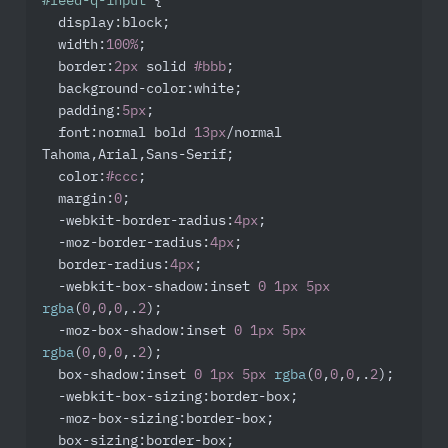
#feed-q-input
 {

display
:block;

width
:
100%
;

border
:
2px
 solid 
#bbb
;

background-color
:white;

padding
:
5px
;

font
:normal bold 
13px
/normal 
Tahoma,Arial,Sans-Serif;

color
:
#ccc
;

margin
:
0
;

-webkit-border-radius
:
4px
;

-moz-border-radius
:
4px
;

border-radius
:
4px
;

-webkit-box-shadow
:inset 
0
1px
5px
rgba
(
0
,
0
,
0
,.
2
);

-moz-box-shadow
:inset 
0
1px
5px
rgba
(
0
,
0
,
0
,.
2
);

box-shadow
:inset 
0
1px
5px
rgba
(
0
,
0
,
0
,.
2
);

-webkit-box-sizing
:border-box;

-moz-box-sizing
:border-box;

box-sizing
:border-box;
