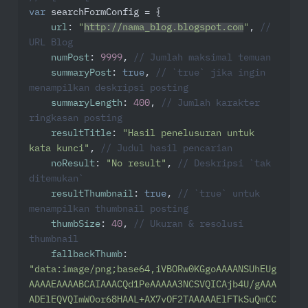
var
 searchFormConfig = {

url
: 
"
http://nama_blog.blogspot.com
"
, 
// 
URL Blog
numPost
: 
9999
, 
// Jumlah maksimal temuan
summaryPost
: 
true
, 
// `true` jika ingin 
menampilkan deskripsi posting
summaryLength
: 
400
, 
// Jumlah karakter 
ringkasan posting
resultTitle
: 
"Hasil penelusuran untuk 
kata kunci"
, 
// Judul hasil pencarian
noResult
: 
"No result"
, 
// Deskripsi `tak 
ditemukan`
resultThumbnail
: 
true
, 
// `true` untuk 
menampilkan thumbnail posting
thumbSize
: 
40
, 
// Ukuran & resolusi 
thumbnail
fallbackThumb
: 
"data:image/png;base64,iVBORw0KGgoAAAANSUhEUg
AAAAEAAAABCAIAAACQd1PeAAAAA3NCSVQICAjb4U/gAAA
ADElEQVQImWOor68HAAL+AX7vOF2TAAAAAElFTkSuQmCC