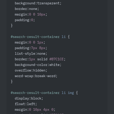
background
:transparent;

border
:none;

margin
:
0
0
10px
;

padding
:
0
;

}

#search-result-container
li
 {

margin
:
0
0
1px
;

padding
:
7px
8px
;

list-style
:none;

border
:
1px
 solid 
#B7C1CE
;

background-color
:white;

overflow
:hidden;

word-wrap
:break-word;

}

#search-result-container
li
img
 {

display
:block;

float
:left;

margin
:
0
10px
4px
0
;
