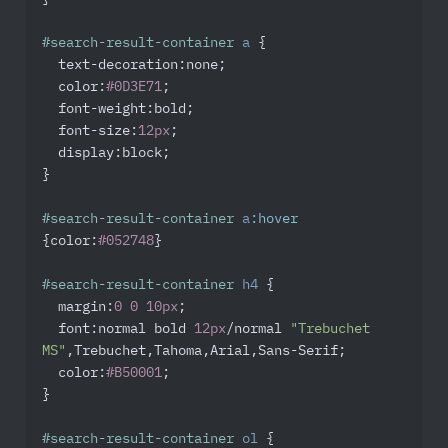
#search-result-container
a
 {

text-decoration
:none;

color
:
#0D3E71
;

font-weight
:bold;

font-size
:
12px
;

display
:block;

}

#search-result-container
a
:hover
{
color
:
#052748
}

#search-result-container
h4
 {

margin
:
0
0
10px
;

font
:normal bold 
12px
/normal 
"Trebuchet 
MS"
,Trebuchet,Tahoma,Arial,Sans-Serif;

color
:
#B50001
;

}

#search-result-container
ol
 {
