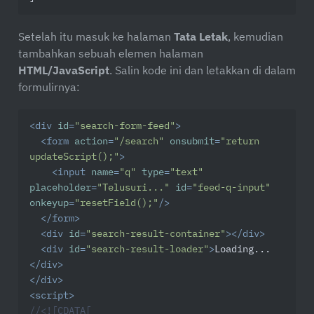
Setelah itu masuk ke halaman
Tata Letak
, kemudian
tambahkan sebuah elemen halaman
HTML/JavaScript
. Salin kode ini dan letakkan di dalam
formulirnya:
<
div
id
=
"search-form-feed"
>
<
form
action
=
"/search"
onsubmit
=
"return 
updateScript();"
>
<
input
name
=
"q"
type
=
"text"
placeholder
=
"Telusuri..."
id
=
"feed-q-input"
onkeyup
=
"resetField();"
/>
</
form
>
<
div
id
=
"search-result-container"
>
</
div
>
<
div
id
=
"search-result-loader"
>
Loading...
</
div
>
</
div
>
<
script
>
//<![CDATA[