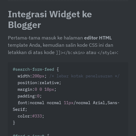
Integrasi Widget ke
Blogger
Pertama-tama masuk ke halaman
editor HTML
template Anda, kemudian salin kode CSS ini dan
letakkan di atas kode
atau
:
]]></b:skin>
</style>
#search-form-feed
 {

width
:
200px
; 
/* lebar kotak penelusuran */
position
:relative;

margin
:
0
0
10px
;

padding
:
0
;

font
:normal normal 
11px
/normal Arial,Sans-
Serif;

color
:
#333
;

}
