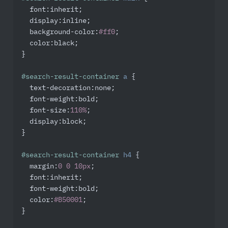
font
:inherit;

display
:inline;

background-color
:
#ff0
;

color
:black;

}

#search-result-container
a
 {

text-decoration
:none;

font-weight
:bold;

font-size
:
110%
;

display
:block;

}

#search-result-container
h4
 {

margin
:
0
0
10px
;

font
:inherit;

font-weight
:bold;

color
:
#B50001
;

}
