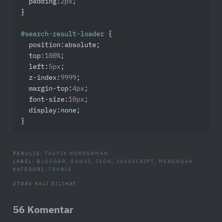
padding
:
2px
;

}

#search-result-loader
 {

position
:absolute;

top
:
100%
;

left
:
5px
;

z-index
:
9999
;

margin-top
:
4px
;

font-size
:
10px
;

display
:none;

}
PENULIS:
TAUFIK NURROHMAN
LABEL:
BLOGGER
,
GAWAI
,
JSON
,
JAVASCRIPT
,
MENENGAH
KATEGORI:
TEKNIS
27886 KALI DILIHAT
56 Komentar