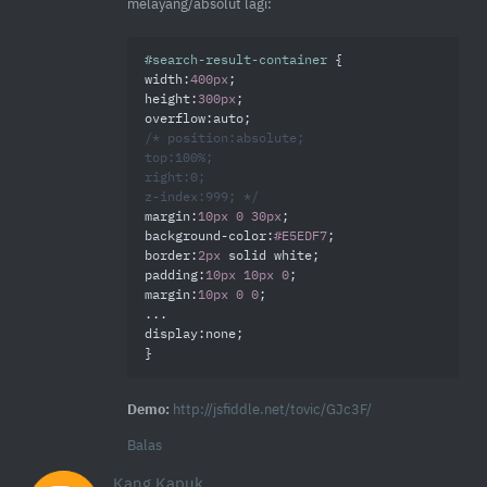
melayang/absolut lagi:
#search-result-container
width
:
400px
height
:
300px
overflow
/* position:absolute;

top:100%;

right:0;

z-index:999; */
margin
:
10px
0
30px
background-color
:
#E5EDF7
border
:
2px
padding
:
10px
10px
0
margin
:
10px
0
0
;

display
:none;

}
Demo:
http://jsfiddle.net/tovic/GJc3F/
Balas
Kang Kapuk