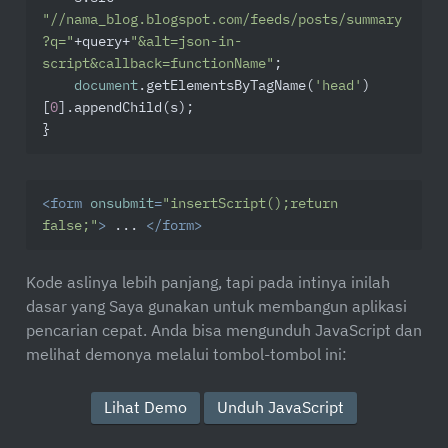
"//nama_blog.blogspot.com/feeds/posts/summary
?q="
+query+
"&alt=json-in-
script&callback=functionName"
;

document
.getElementsByTagName(
'head'
)
[
0
].appendChild(s);

}
<
form
onsubmit
=
"insertScript();return 
false;"
>
 ... 
</
form
>
Kode aslinya lebih panjang, tapi pada intinya inilah
dasar yang Saya gunakan untuk membangun aplikasi
pencarian cepat. Anda bisa mengunduh JavaScript dan
melihat demonya melalui tombol-tombol ini:
Lihat Demo
Unduh JavaScript