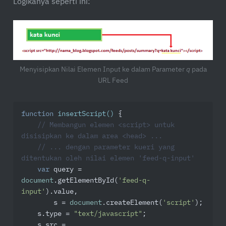
Logikanya seperti ini:
Menyisipkan Nilai Elemen Input ke dalam Parameter
q
pada
URL Feed
function
insertScript
(
) 
{

// Membangun elemen <script> untuk 
disisipkan ke dalam area <head> ...
// ... dengan parameter kueri yang 
ditentukan oleh nilai elemen 'feed-q-input'
var
 query = 
document
.getElementById(
'feed-q-
input'
).value,

        s = 
document
.createElement(
'script'
);

    s.type = 
"text/javascript"
;

    s.src = 