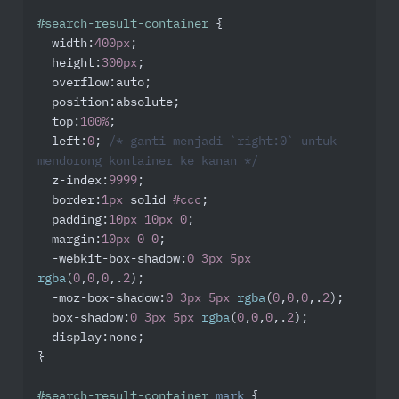
#search-result-container
 {

width
:
400px
;

height
:
300px
;

overflow
:auto;

position
:absolute;

top
:
100%
;

left
:
0
; 
/* ganti menjadi `right:0` untuk 
mendorong kontainer ke kanan */
z-index
:
9999
;

border
:
1px
 solid 
#ccc
;

padding
:
10px
10px
0
;

margin
:
10px
0
0
;

-webkit-box-shadow
:
0
3px
5px
rgba
(
0
,
0
,
0
,.
2
);

-moz-box-shadow
:
0
3px
5px
rgba
(
0
,
0
,
0
,.
2
);

box-shadow
:
0
3px
5px
rgba
(
0
,
0
,
0
,.
2
);

display
:none;

}

#search-result-container
mark
 {
