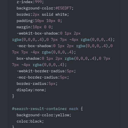
z-index
:
999
;

background-color
:
#E5EDF7
;

border
:
2px
 solid white;

padding
:
10px
10px
0
;

margin
:
10px
0
0
;

-webkit-box-shadow
:
0
1px
2px
rgba
(
0
,
0
,
0
,.
4
),
0
7px
7px
 -
4px
rgba
(
0
,
0
,
0
,.
4
);

-moz-box-shadow
:
0
1px
2px
rgba
(
0
,
0
,
0
,.
4
),
0
7px
7px
 -
4px
rgba
(
0
,
0
,
0
,.
4
);

box-shadow
:
0
1px
2px
rgba
(
0
,
0
,
0
,.
4
),
0
7px
7px
 -
4px
rgba
(
0
,
0
,
0
,.
4
);

-webkit-border-radius
:
5px
;

-moz-border-radius
:
5px
;

border-radius
:
5px
;

display
:none;

}

#search-result-container
mark
 {

background-color
:yellow;

color
:black;

}
