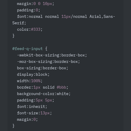
margin
:
0
0
10px
;

padding
:
0
;

font
:normal normal 
11px
/normal Arial,Sans-
Serif;

color
:
#333
;

}

#feed-q-input
 {

-webkit-box-sizing
:border-box;

-moz-box-sizing
:border-box;

box-sizing
:border-box;

display
:block;

width
:
100%
;

border
:
1px
 solid 
#bbb
;

background-color
:white;

padding
:
5px
5px
;

font
:inherit;

font-size
:
13px
;

margin
:
0
;

}
