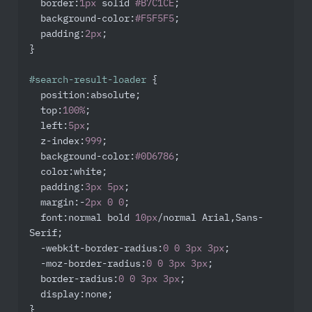
border
:
1px
 solid 
#B7C1CE
;

background-color
:
#F5F5F5
;

padding
:
2px
;

}

#search-result-loader
 {

position
:absolute;

top
:
100%
;

left
:
5px
;

z-index
:
999
;

background-color
:
#0D6786
;

color
:white;

padding
:
3px
5px
;

margin
:-
2px
0
0
;

font
:normal bold 
10px
/normal Arial,Sans-
Serif;

-webkit-border-radius
:
0
0
3px
3px
;

-moz-border-radius
:
0
0
3px
3px
;

border-radius
:
0
0
3px
3px
;

display
:none;

}