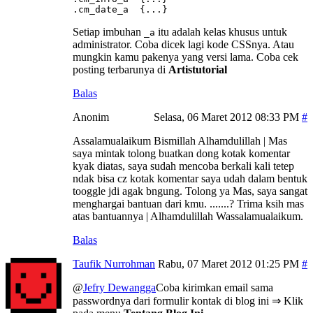
.cm_date_a  {...}
Setiap imbuhan
itu adalah kelas khusus untuk
_a
administrator. Coba dicek lagi kode CSSnya. Atau
mungkin kamu pakenya yang versi lama. Coba cek
posting terbarunya di
Artistutorial
Balas
Anonim
Selasa, 06 Maret 2012 08:33 PM
Assalamualaikum Bismillah Alhamdulillah | Mas
saya mintak tolong buatkan dong kotak komentar
kyak diatas, saya sudah mencoba berkali kali tetep
ndak bisa cz kotak komentar saya udah dalam bentuk
tooggle jdi agak bngung. Tolong ya Mas, saya sangat
menghargai bantuan dari kmu. .......? Trima ksih mas
atas bantuannya | Alhamdulillah Wassalamualaikum.
Balas
Taufik Nurrohman
Rabu, 07 Maret 2012 01:25 PM
@
Jefry Dewangga
Coba kirimkan email sama
passwordnya dari formulir kontak di blog ini ⇒ Klik