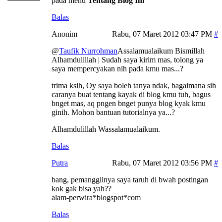
pada menu
Tentang Blog Ini
Balas
Anonim
Rabu, 07 Maret 2012 03:47 PM
@
Taufik Nurrohman
Assalamualaikum Bismillah
Alhamdulillah | Sudah saya kirim mas, tolong ya
saya mempercyakan nih pada kmu mas...?
trima ksih, Oy saya boleh tanya ndak, bagaimana sih
caranya buat tentang kayak di blog kmu tuh, bagus
bnget mas, aq pngen bnget punya blog kyak kmu
ginih. Mohon bantuan tutorialnya ya...?
Alhamdulillah Wassalamualaikum.
Balas
Putra
Rabu, 07 Maret 2012 03:56 PM
bang, pemanggilnya saya taruh di bwah postingan
kok gak bisa yah??
alam-perwira*blogspot*com
Balas