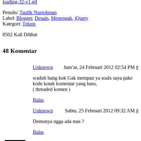
loading-32-v1.gif
Penulis:
Taufik Nurrohman
Label:
Blogger
,
Desain
,
Menengah
,
jQuery
Kategori:
Teknis
8502 Kali Dilihat
48 Komentar
Unknown
Jum’at, 24 Februari 2012 02:54 PM
waduh bang kok Gak mempan ya soalx saya pake
kode kotak komentar yang baru,
( threaded komen )
Balas
Unknown
Sabtu, 25 Februari 2012 09:32 AM
Demonya ngga ada mas ?
Balas