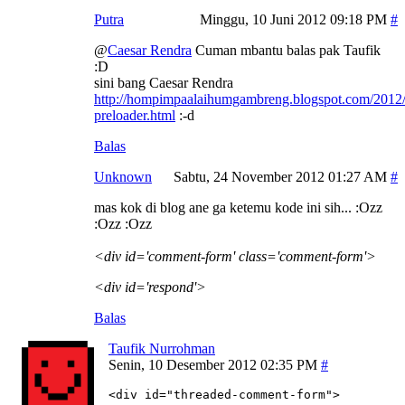
Putra
Minggu, 10 Juni 2012 09:18 PM
@
Caesar Rendra
Cuman mbantu balas pak Taufik
:D
sini bang Caesar Rendra
http://hompimpaalaihumgambreng.blogspot.com/2012/
preloader.html
:-d
Balas
Unknown
Sabtu, 24 November 2012 01:27 AM
mas kok di blog ane ga ketemu kode ini sih... :Ozz
:Ozz :Ozz
<div id='comment-form' class='comment-form'>
<div id='respond'>
Balas
Taufik Nurrohman
Senin, 10 Desember 2012 02:35 PM
<div id="threaded-comment-form">