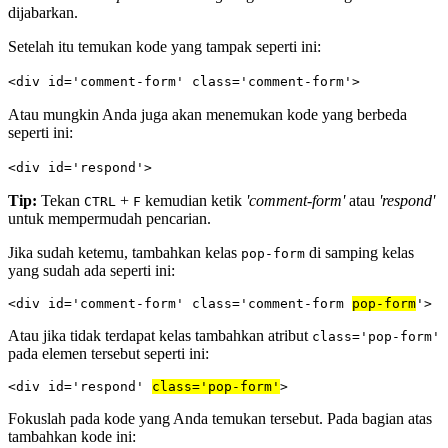
dijabarkan.
Setelah itu temukan kode yang tampak seperti ini:
<div id='comment-form' class='comment-form'>
Atau mungkin Anda juga akan menemukan kode yang berbeda
seperti ini:
<div id='respond'>
Tip:
Tekan
+
kemudian ketik
'comment-form'
atau
'respond'
CTRL
F
untuk mempermudah pencarian.
Jika sudah ketemu, tambahkan kelas
di samping kelas
pop-form
yang sudah ada seperti ini:
<div id='comment-form' class='comment-form 
pop-form
'>
Atau jika tidak terdapat kelas tambahkan atribut
class='pop-form'
pada elemen tersebut seperti ini:
<div id='respond' 
class='pop-form'
>
Fokuslah pada kode yang Anda temukan tersebut. Pada bagian atas
tambahkan kode ini: