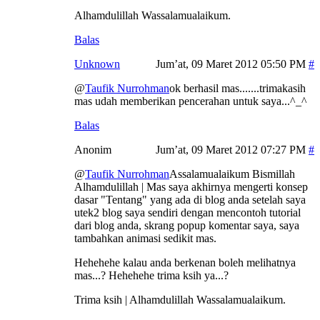
Alhamdulillah Wassalamualaikum.
Balas
Unknown
Jum’at, 09 Maret 2012 05:50 PM
@
Taufik Nurrohman
ok berhasil mas.......trimakasih
mas udah memberikan pencerahan untuk saya...^_^
Balas
Anonim
Jum’at, 09 Maret 2012 07:27 PM
@
Taufik Nurrohman
Assalamualaikum Bismillah
Alhamdulillah | Mas saya akhirnya mengerti konsep
dasar "Tentang" yang ada di blog anda setelah saya
utek2 blog saya sendiri dengan mencontoh tutorial
dari blog anda, skrang popup komentar saya, saya
tambahkan animasi sedikit mas.
Hehehehe kalau anda berkenan boleh melihatnya
mas...? Hehehehe trima ksih ya...?
Trima ksih | Alhamdulillah Wassalamualaikum.