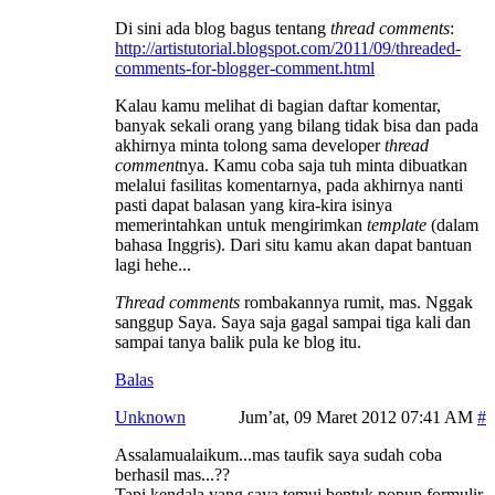
Di sini ada blog bagus tentang
thread comments
:
http://artistutorial.blogspot.com/2011/09/threaded-
comments-for-blogger-comment.html
Kalau kamu melihat di bagian daftar komentar,
banyak sekali orang yang bilang tidak bisa dan pada
akhirnya minta tolong sama developer
thread
comment
nya. Kamu coba saja tuh minta dibuatkan
melalui fasilitas komentarnya, pada akhirnya nanti
pasti dapat balasan yang kira-kira isinya
memerintahkan untuk mengirimkan
template
(dalam
bahasa Inggris). Dari situ kamu akan dapat bantuan
lagi hehe...
Thread comments
rombakannya rumit, mas. Nggak
sanggup Saya. Saya saja gagal sampai tiga kali dan
sampai tanya balik pula ke blog itu.
Balas
Unknown
Jum’at, 09 Maret 2012 07:41 AM
Assalamualaikum...mas taufik saya sudah coba
berhasil mas...??
Tapi kendala yang saya temui bentuk popup formulir