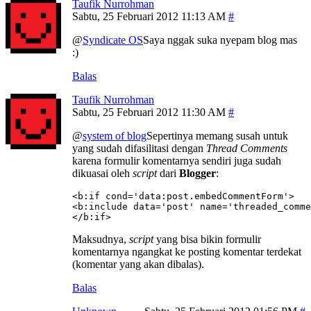
Taufik Nurrohman
Sabtu, 25 Februari 2012 11:13 AM
@
Syndicate OS
Saya nggak suka nyepam blog mas
:)
Balas
Taufik Nurrohman
Sabtu, 25 Februari 2012 11:30 AM
@
system of blog
Sepertinya memang susah untuk
yang sudah difasilitasi dengan
Thread Comments
karena formulir komentarnya sendiri juga sudah
dikuasai oleh
script
dari
Blogger
:
<b:if cond='data:post.embedCommentForm'>

<b:include data='post' name='threaded_comme
</b:if>
Maksudnya,
script
yang bisa bikin formulir
komentarnya ngangkat ke posting komentar terdekat
(komentar yang akan dibalas).
Balas