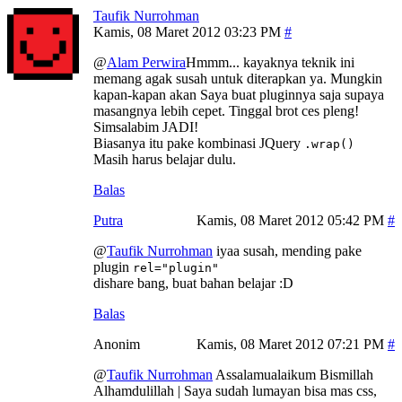
Taufik Nurrohman
Kamis, 08 Maret 2012 03:23 PM
@
Alam Perwira
Hmmm... kayaknya teknik ini
memang agak susah untuk diterapkan ya. Mungkin
kapan-kapan akan Saya buat pluginnya saja supaya
masangnya lebih cepet. Tinggal brot ces pleng!
Simsalabim JADI!
Biasanya itu pake kombinasi JQuery
.wrap()
Masih harus belajar dulu.
Balas
Putra
Kamis, 08 Maret 2012 05:42 PM
@
Taufik Nurrohman
iyaa susah, mending pake
plugin
rel="plugin"
dishare bang, buat bahan belajar :D
Balas
Anonim
Kamis, 08 Maret 2012 07:21 PM
@
Taufik Nurrohman
Assalamualaikum Bismillah
Alhamdulillah | Saya sudah lumayan bisa mas css,