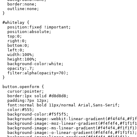
  border:none;

  outline:none;

}

#whitelay {

  position:fixed !important;

  position:absolute;

  top:0;

  right:0;

  bottom:0;

  left:0;

  width:100%;

  height:100%;

  background-color:white;

  opacity:.7;

  filter:alpha(opacity=70);

}

button.openform {

  cursor:pointer;

  border:1px solid #d8d8d8;

  padding:7px 12px;

  font:normal bold 11px/normal Arial,Sans-Serif;

  color:#555;

  background-color:#f5f5f5;

  background-image:-webkit-linear-gradient(#f4f4f4,#f1f
  background-image:-moz-linear-gradient(#f4f4f4,#f1f1f1
  background-image:-ms-linear-gradient(#f4f4f4,#f1f1f1)
  background-image:-o-linear-gradient(#f4f4f4,#f1f1f1);
