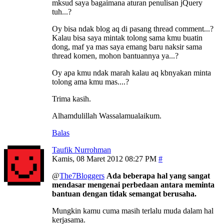
mksud saya bagaimana aturan penulisan jQuery
tuh...?
Oy bisa ndak blog aq di pasang thread comment...?
Kalau bisa saya mintak tolong sama kmu buatin
dong, maf ya mas saya emang baru naksir sama
thread komen, mohon bantuannya ya...?
Oy apa kmu ndak marah kalau aq kbnyakan minta
tolong ama kmu mas....?
Trima kasih.
Alhamdulillah Wassalamualaikum.
Balas
Taufik Nurrohman
Kamis, 08 Maret 2012 08:27 PM
@
The7Bloggers
Ada beberapa hal yang sangat
mendasar mengenai perbedaan antara meminta
bantuan dengan tidak semangat berusaha.
Mungkin kamu cuma masih terlalu muda dalam hal
kerjasama.