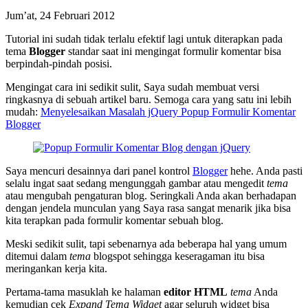
Jum’at, 24 Februari 2012
Tutorial ini sudah tidak terlalu efektif lagi untuk diterapkan pada
tema
Blogger
standar saat ini mengingat formulir komentar bisa
berpindah-pindah posisi.
Mengingat cara ini sedikit sulit, Saya sudah membuat versi
ringkasnya di sebuah artikel baru. Semoga cara yang satu ini lebih
mudah:
Menyelesaikan Masalah jQuery Popup Formulir Komentar
Blogger
Saya mencuri desainnya dari panel kontrol
Blogger
hehe. Anda pasti
selalu ingat saat sedang mengunggah gambar atau mengedit
tema
atau mengubah pengaturan blog. Seringkali Anda akan berhadapan
dengan jendela munculan yang Saya rasa sangat menarik jika bisa
kita terapkan pada formulir komentar sebuah blog.
Meski sedikit sulit, tapi sebenarnya ada beberapa hal yang umum
ditemui dalam
tema
blogspot sehingga keseragaman itu bisa
meringankan kerja kita.
Pertama-tama masuklah ke halaman
editor HTML
tema
Anda
kemudian cek
Expand Tema Widget
agar seluruh widget bisa