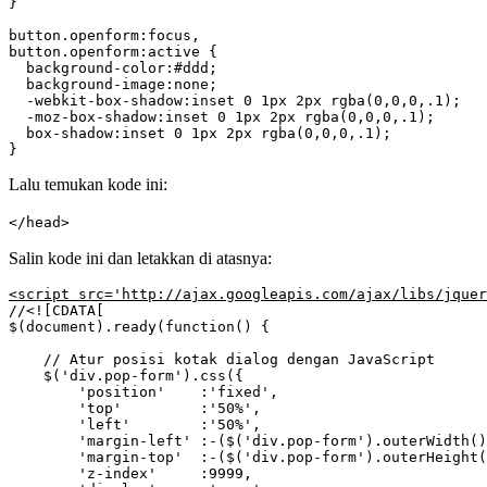
}

button.openform:focus,

button.openform:active {

  background-color:#ddd;

  background-image:none;

  -webkit-box-shadow:inset 0 1px 2px rgba(0,0,0,.1);

  -moz-box-shadow:inset 0 1px 2px rgba(0,0,0,.1);

  box-shadow:inset 0 1px 2px rgba(0,0,0,.1);

}
Lalu temukan kode ini:
</head>
Salin kode ini dan letakkan di atasnya:
<script src='http://ajax.googleapis.com/ajax/libs/jquer
//<![CDATA[

$(document).ready(function() {

    // Atur posisi kotak dialog dengan JavaScript

    $('div.pop-form').css({

        'position'    :'fixed',

        'top'         :'50%',

        'left'        :'50%',

        'margin-left' :-($('div.pop-form').outerWidth()
        'margin-top'  :-($('div.pop-form').outerHeight(
        'z-index'     :9999,
