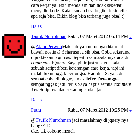
cara kerjanya lebih mendalam dan tidak sekedar
menyalin kode. Kalau sudah bisa begitu, bikin efek
apa saja bisa. Bikin blog bisa terbang juga bisa! :)
Balas
Taufik Nurrohman
Rabu, 07 Maret 2012 06:14 PM
@
Alam Perwira
Maksudnya tombolnya ditaruh di
bawah posting? Seharusnya sih bisa. Coba sekarang
dipraktekan lagi mas. Sepertinya masalahnya ada di
comments
JQuery. Saya pikir justru bagus kalau
sebuah script diberi keterangan cara kerja, tapi ini
malah bikin nggak berfungsi. Haduh... Saya tadi
sempat coba di blognya mas
Jefry Dewangga
sempat nggak jadi, terus Saya hapus semua
comment
JavaScriptnya dan sekarang sudah jadi.
Balas
Putra
Rabu, 07 Maret 2012 10:25 PM
@
Taufik Nurrohman
jadi masalahnay di jquery nya
bang?? :D
oke, tak cobone meneh