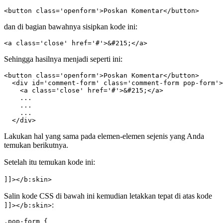
<button class='openform'>Poskan Komentar</button>
dan di bagian bawahnya sisipkan kode ini:
<a class='close' href='#'>&#215;</a>
Sehingga hasilnya menjadi seperti ini:
<button class='openform'>Poskan Komentar</button>

  <div id='comment-form' class='comment-form pop-form'>

    <a class='close' href='#'>&#215;</a>

    ...

    ...

    ...

  </div>
Lakukan hal yang sama pada elemen-elemen sejenis yang Anda
temukan berikutnya.
Setelah itu temukan kode ini:
]]></b:skin>
Salin kode CSS di bawah ini kemudian letakkan tepat di atas kode
:
]]></b:skin>
.pop-form {
