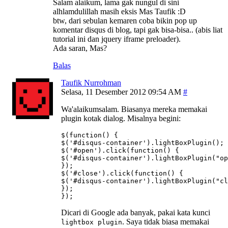
Salam alaikum, lama gak nungul di sini
alhlamdulillah masih eksis Mas Taufik :D
btw, dari sebulan kemaren coba bikin pop up
komentar disqus di blog, tapi gak bisa-bisa.. (abis liat
tutorial ini dan jquery iframe preloader).
Ada saran, Mas?
Balas
Taufik Nurrohman
Selasa, 11 Desember 2012 09:54 AM
Wa'alaikumsalam. Biasanya mereka memakai
plugin kotak dialog. Misalnya begini:
$(function() {

$('#disqus-container').lightBoxPlugin();

$('#open').click(function() {

$('#disqus-container').lightBoxPlugin("op
});

$('#close').click(function() {

$('#disqus-container').lightBoxPlugin("cl
});

});
Dicari di Google ada banyak, pakai kata kunci
. Saya tidak biasa memakai
lightbox plugin