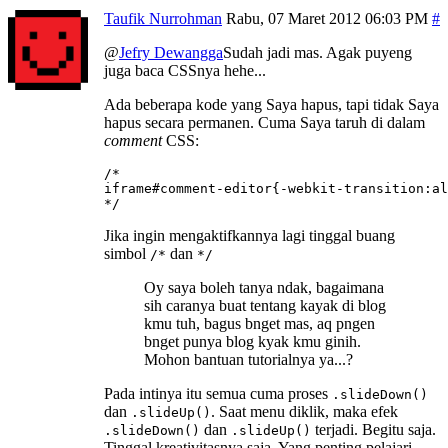
Taufik Nurrohman
Rabu, 07 Maret 2012 06:03 PM
@
Jefry Dewangga
Sudah jadi mas. Agak puyeng
juga baca CSSnya hehe...
Ada beberapa kode yang Saya hapus, tapi tidak Saya
hapus secara permanen. Cuma Saya taruh di dalam
comment
CSS:
/*

iframe#comment-editor{-webkit-transition:al
*/
Jika ingin mengaktifkannya lagi tinggal buang
simbol
dan
/*
*/
Oy saya boleh tanya ndak, bagaimana
sih caranya buat tentang kayak di blog
kmu tuh, bagus bnget mas, aq pngen
bnget punya blog kyak kmu ginih.
Mohon bantuan tutorialnya ya...?
Pada intinya itu semua cuma proses
.slideDown()
dan
. Saat menu diklik, maka efek
.slideUp()
dan
terjadi. Begitu saja.
.slideDown()
.slideUp()
Tinggal kreativitasnya saja. Yang penting pelajari