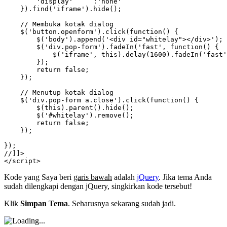
        'display'     :'none'

    }).find('iframe').hide();

    // Membuka kotak dialog

    $('button.openform').click(function() {

        $('body').append('<div id="whitelay"></div>');

        $('div.pop-form').fadeIn('fast', function() {

            $('iframe', this).delay(1600).fadeIn('fast'
        });

        return false;

    });

    // Menutup kotak dialog

    $('div.pop-form a.close').click(function() {

        $(this).parent().hide();

        $('#whitelay').remove();

        return false;

    });

});

//]]>

</script>
Kode yang Saya beri
garis bawah
adalah
jQuery
. Jika tema Anda
sudah dilengkapi dengan jQuery, singkirkan kode tersebut!
Klik
Simpan Tema
. Seharusnya sekarang sudah jadi.