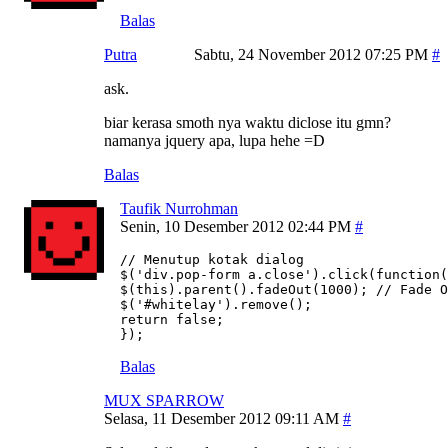
Balas
Putra
Sabtu, 24 November 2012 07:25 PM
ask.
biar kerasa smoth nya waktu diclose itu gmn?
namanya jquery apa, lupa hehe =D
Balas
Taufik Nurrohman
Senin, 10 Desember 2012 02:44 PM
// Menutup kotak dialog

$('div.pop-form a.close').click(function(
$(this).parent().fadeOut(1000); // Fade O
$('#whitelay').remove();

return false;

});
Balas
MUX SPARROW
Selasa, 11 Desember 2012 09:11 AM