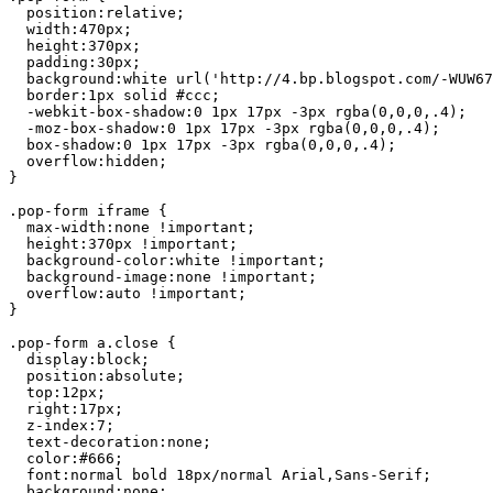
  position:relative;

  width:470px;

  height:370px;

  padding:30px;

  background:white url('http://4.bp.blogspot.com/-WUW67
  border:1px solid #ccc;

  -webkit-box-shadow:0 1px 17px -3px rgba(0,0,0,.4);

  -moz-box-shadow:0 1px 17px -3px rgba(0,0,0,.4);

  box-shadow:0 1px 17px -3px rgba(0,0,0,.4);

  overflow:hidden;

}

.pop-form iframe {

  max-width:none !important;

  height:370px !important;

  background-color:white !important;

  background-image:none !important;

  overflow:auto !important;

}

.pop-form a.close {

  display:block;

  position:absolute;

  top:12px;

  right:17px;

  z-index:7;

  text-decoration:none;

  color:#666;

  font:normal bold 18px/normal Arial,Sans-Serif;

  background:none;
