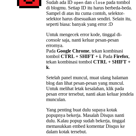
Sudah ada ID
dan
pada tombol
open
close
di blogmu. Setiap ID itu harus berbeda-beda.
Sampel di atas itu cuma contoh, selektor-
selektor harus disesuaikan sendiri. Selain itu,
seperti biasa: banyak yang error :D
Untuk mengecek error kode, tinggal di-
console
saja, nanti keluar pesan-pesan
errornya.
Pada
Google Chrome
, tekan kombinasi
tombol
CTRL + SHIFT + i
. Pada
Firefox
,
tekan kombinasi tombol
CTRL + SHIFT +
k
.
Setelah panel muncul, muat ulang halaman
blog dan lihat pesan-pesan yang muncul.
Untuk melihat letak kesalahan, klik pada
pesan error tersebut, nanti akan keluar jendela
munculan.
Yang penting buat dulu supaya kotak
popupnya bekerja. Masalah Disqus nanti
dulu. Kalau popup sudah bekerja, tinggal
memasukkan embed komentar Disqus ke
dalam kotak tersebut.