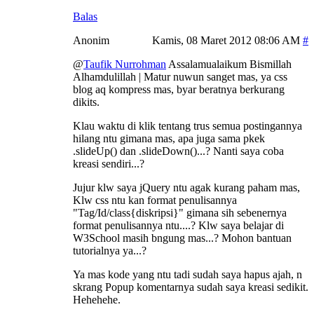
Balas
Anonim
Kamis, 08 Maret 2012 08:06 AM
@
Taufik Nurrohman
Assalamualaikum Bismillah
Alhamdulillah | Matur nuwun sanget mas, ya css
blog aq kompress mas, byar beratnya berkurang
dikits.
Klau waktu di klik tentang trus semua postingannya
hilang ntu gimana mas, apa juga sama pkek
.slideUp() dan .slideDown()...? Nanti saya coba
kreasi sendiri...?
Jujur klw saya jQuery ntu agak kurang paham mas,
Klw css ntu kan format penulisannya
"Tag/Id/class{diskripsi}" gimana sih sebenernya
format penulisannya ntu....? Klw saya belajar di
W3School masih bngung mas...? Mohon bantuan
tutorialnya ya...?
Ya mas kode yang ntu tadi sudah saya hapus ajah, n
skrang Popup komentarnya sudah saya kreasi sedikit.
Hehehehe.