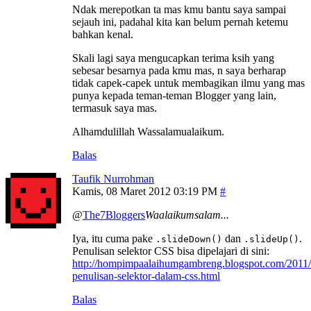
Ndak merepotkan ta mas kmu bantu saya sampai
sejauh ini, padahal kita kan belum pernah ketemu
bahkan kenal.
Skali lagi saya mengucapkan terima ksih yang
sebesar besarnya pada kmu mas, n saya berharap
tidak capek-capek untuk membagikan ilmu yang mas
punya kepada teman-teman Blogger yang lain,
termasuk saya mas.
Alhamdulillah Wassalamualaikum.
Balas
Taufik Nurrohman
Kamis, 08 Maret 2012 03:19 PM
@
The7Bloggers
Waalaikumsalam...
Iya, itu cuma pake
dan
.
.slideDown()
.slideUp()
Penulisan selektor CSS bisa dipelajari di sini:
http://hompimpaalaihumgambreng.blogspot.com/2011/
penulisan-selektor-dalam-css.html
Balas