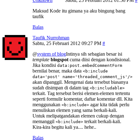
Unknown
Sabtu, 25 Februari 2012 01:56 PM
Maksud Kode itu gimana ya aku bingung bang
taufik
Balas
Taufik Nurrohman
Sabtu, 25 Februari 2012 09:27 PM
@
system of blog
Intinya sih sebagian besar isi
template
blogspot
cuma diisi dengan kondisional.
Jika kondisi
data:post.embedCommentForm
bernilai benar, maka data
<b:include
data='post' name='threaded_comment_js'/>
akan dipanggil. Mengenai data tersebut biasanya
sudah disimpan di dalam tag
<b:includable>
terkait. Tag tersebut berisi elemen-elemen tertentu
seperti formulir komentar, daftar komentar dll. Kita
menggunakan
agar kita tidak perlu
<b:include>
menuliskan elemen yang sama berkali-kali.
Untuk melipatgandakan elemen cukup dengan
memanggil
terkait berkali-kali.
<b:include>
Kira-kira begitu kali ya.... hehe..
Balas