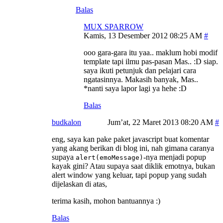
Balas
MUX SPARROW
Kamis, 13 Desember 2012 08:25 AM
ooo gara-gara itu yaa.. maklum hobi modif
template tapi ilmu pas-pasan Mas.. :D siap.
saya ikuti petunjuk dan pelajari cara
ngatasinnya. Makasih banyak, Mas..
*nanti saya lapor lagi ya hehe :D
Balas
budkalon
Jum’at, 22 Maret 2013 08:20 AM
eng, saya kan pake paket javascript buat komentar
yang akang berikan di blog ini, nah gimana caranya
supaya
-nya menjadi popup
alert(emoMessage)
kayak gini? Atau supaya saat diklik emotnya, bukan
alert window yang keluar, tapi popup yang sudah
dijelaskan di atas,
terima kasih, mohon bantuannya :)
Balas