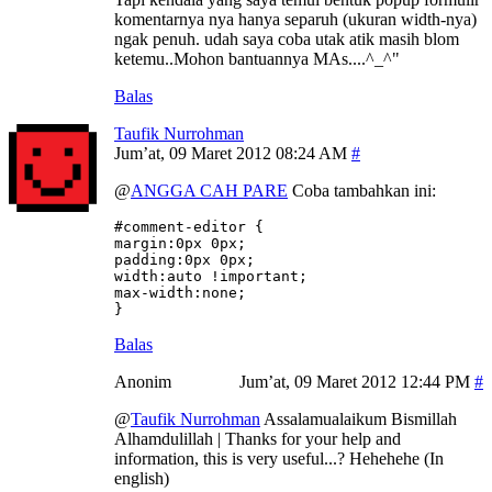
komentarnya nya hanya separuh (ukuran width-nya)
ngak penuh. udah saya coba utak atik masih blom
ketemu..Mohon bantuannya MAs....^_^"
Balas
Taufik Nurrohman
Jum’at, 09 Maret 2012 08:24 AM
@
ANGGA CAH PARE
Coba tambahkan ini:
#comment-editor {

margin:0px 0px;

padding:0px 0px;

width:auto !important;

max-width:none;

}
Balas
Anonim
Jum’at, 09 Maret 2012 12:44 PM
@
Taufik Nurrohman
Assalamualaikum Bismillah
Alhamdulillah | Thanks for your help and
information, this is very useful...? Hehehehe (In
english)