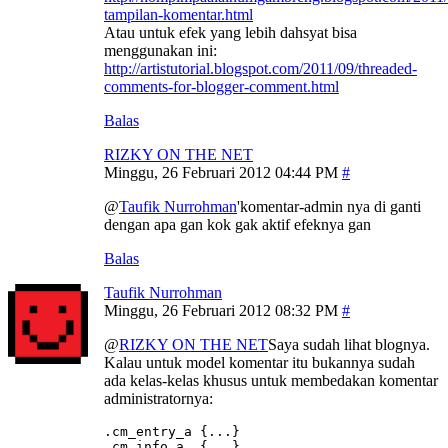
tampilan-komentar.html
Atau untuk efek yang lebih dahsyat bisa
menggunakan ini:
http://artistutorial.blogspot.com/2011/09/threaded-
comments-for-blogger-comment.html
Balas
RIZKY ON THE NET
Minggu, 26 Februari 2012 04:44 PM
@
Taufik Nurrohman
'komentar-admin nya di ganti
dengan apa gan kok gak aktif efeknya gan
Balas
Taufik Nurrohman
Minggu, 26 Februari 2012 08:32 PM
@
RIZKY ON THE NET
Saya sudah lihat blognya.
Kalau untuk model komentar itu bukannya sudah
ada kelas-kelas khusus untuk membedakan komentar
administratornya:
.cm_entry_a {...}

.cm_info_a  {...}
