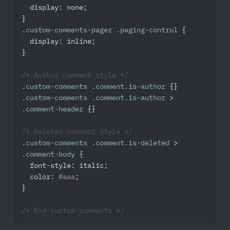
display
: none;

.custom-comments-pager
.paging-control
 {

display
: inline;

}

/* Author comment style */
.custom-comments
.comment
.is-author
.custom-comments
.comment
.is-author
 > 
.comment-header
 {}

/* Deleted comment style */
.custom-comments
.comment
.is-deleted
 > 
.comment-body
 {

font-style
: italic;

color
: 
#aaa
;

}

/* End custom comments */