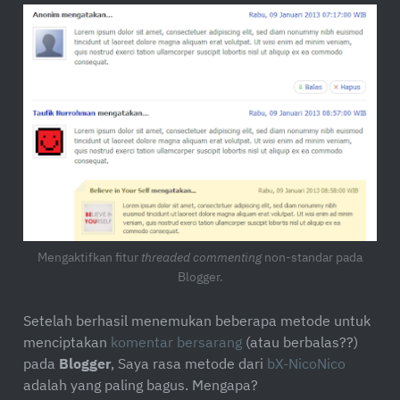
Mengaktifkan fitur
threaded commenting
non-standar pada
Blogger.
Setelah berhasil menemukan beberapa metode untuk
menciptakan
komentar bersarang
(atau berbalas??)
pada
Blogger
, Saya rasa metode dari
bX-NicoNico
adalah yang paling bagus. Mengapa?