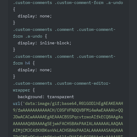
.custom-comments
.custom-comment-form
.a-undo
{

display
: none;

.custom-comments
.comment
.custom-comment-
form
.a-undo
 {

display
: inline-block;

.custom-comments
.comment
.custom-comment-
form
h4
 {

display
: none;

.custom-comments
.custom-comment-editor-
wrapper
 {

background
: transparent 
url
(
'data:image/gif;base64,R0lGODlhEgAEAKEAAH
9/fwAAAAAAAAAAACH/C05FVFNDQVBFMi4wAwEAAAAh+QQ
JDwACACwAAAAAEgAEAAACB5SPqcvtrwoAIfkECQ8AAgAs
AAAAAAQABAAAAgSEjwkFACH5BAkPAAIALAAAAAALAAQAA
AIMjCMJC4fKXBKsnVkLACH5BAkPAAIALAAAAAASAAQAAA