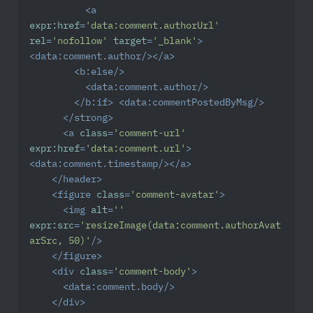
<
a
expr:href
=
'data:comment.authorUrl'
rel
=
'nofollow'
target
=
'_blank'
>
<
data:comment.author
/>
</
a
>
<
b:else
/>
<
data:comment.author
/>
</
b:if
>
<
data:commentPostedByMsg
/>
</
strong
>
<
a
class
=
'comment-url'
expr:href
=
'data:comment.url'
>
<
data:comment.timestamp
/>
</
a
>
</
header
>
<
figure
class
=
'comment-avatar'
>
<
img
alt
=
''
expr:src
=
'resizeImage(data:comment.authorAvat
arSrc, 50)'
/>
</
figure
>
<
div
class
=
'comment-body'
>
<
data:comment.body
/>
</
div
>