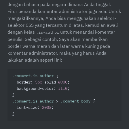
dengan bahasa pada negara dimana Anda tinggal.
Fitur penanda komentar administrator juga ada. Untuk
mengaktifkannya, Anda bisa menggunakan selektor-
selektor CSS yang tercantum di atas, kemudian awali
dengan kelas
untuk menandai komentar
.is-author
penulis. Sebagai contoh, Saya akan memberikan
border warna merah dan latar warna kuning pada
komentar administrator, maka yang harus Anda
lakukan adalah seperti ini:
.comment
.is-author
 {

border
: 
5px
 solid 
#900
;

background-color
: 
#ff0
;

.comment
.is-author
 > 
.comment-body
 {

font-size
: 
200%
;

}