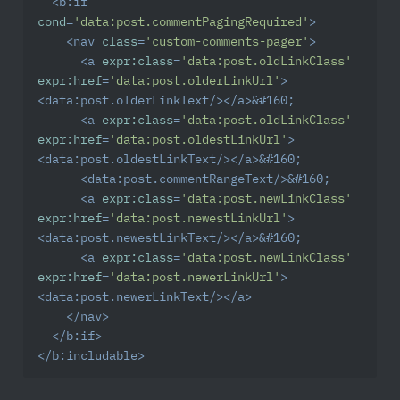
<
b:if
cond
=
'data:post.commentPagingRequired'
>
<
nav
class
=
'custom-comments-pager'
>
<
a
expr:class
=
'data:post.oldLinkClass'
expr:href
=
'data:post.olderLinkUrl'
>
<
data:post.olderLinkText
/>
</
a
>
&#160;
<
a
expr:class
=
'data:post.oldLinkClass'
expr:href
=
'data:post.oldestLinkUrl'
>
<
data:post.oldestLinkText
/>
</
a
>
&#160;
<
data:post.commentRangeText
/>
&#160;
<
a
expr:class
=
'data:post.newLinkClass'
expr:href
=
'data:post.newestLinkUrl'
>
<
data:post.newestLinkText
/>
</
a
>
&#160;
<
a
expr:class
=
'data:post.newLinkClass'
expr:href
=
'data:post.newerLinkUrl'
>
<
data:post.newerLinkText
/>
</
a
>
</
nav
>
</
b:if
>
</
b:includable
>