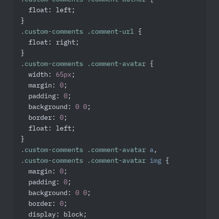
float
: left;

.custom-comments
.comment-url
 {

float
: right;

.custom-comments
.comment-avatar
 {

width
: 
65px
;

margin
: 
0
;

padding
: 
0
;

background
: 
0
0
;

border
: 
0
;

float
: left;

.custom-comments
.comment-avatar
a
.custom-comments
.comment-avatar
img
 {

margin
: 
0
;

padding
: 
0
;

background
: 
0
0
;

border
: 
0
;

display
: block;
