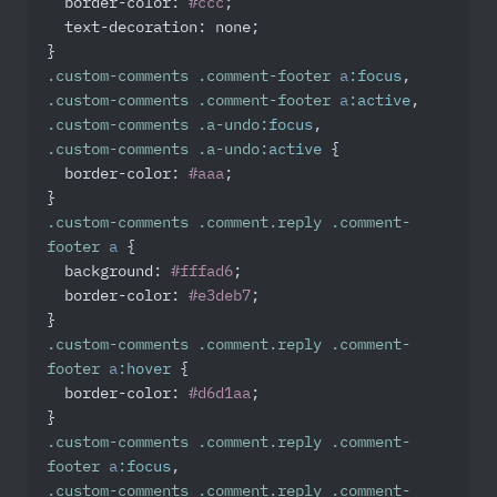
border-color
: 
#ccc
;

text-decoration
: none;

.custom-comments
.comment-footer
a
:focus
.custom-comments
.comment-footer
a
:active
.custom-comments
.a-undo
:focus
.custom-comments
.a-undo
:active
 {

border-color
: 
#aaa
;

.custom-comments
.comment
.reply
.comment-
footer
a
 {

background
: 
#fffad6
;

border-color
: 
#e3deb7
;

.custom-comments
.comment
.reply
.comment-
footer
a
:hover
 {

border-color
: 
#d6d1aa
;

.custom-comments
.comment
.reply
.comment-
footer
a
:focus
.custom-comments
.comment
.reply
.comment-