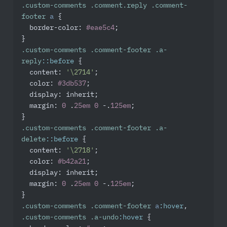
.custom-comments
.comment
.reply
.comment-
footer
a
 {

border-color
: 
#eae5c4
;

.custom-comments
.comment-footer
.a-
reply
::before
 {

content
: 
'\2714'
;

color
: 
#3db537
;

display
: inherit;

margin
: 
0
 .
25em
0
 -.
125em
;

.custom-comments
.comment-footer
.a-
delete
::before
 {

content
: 
'\2718'
;

color
: 
#b42a21
;

display
: inherit;

margin
: 
0
 .
25em
0
 -.
125em
;

.custom-comments
.comment-footer
a
:hover
.custom-comments
.a-undo
:hover
 {
