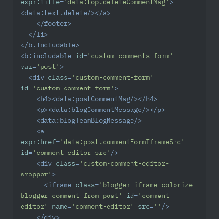
expr:title
=
'data:top.deleteCommentMsg'
>
<
data:text.delete
/>
</
a
>
</
footer
>
</
li
>
</
b:includable
>
<
b:includable
id
=
'custom-comments-form'
var
=
'post'
>
<
div
class
=
'custom-comment-form'
id
=
'custom-comment-form'
>
<
h4
>
<
data:postCommentMsg
/>
</
h4
>
<
p
>
<
data:blogCommentMessage
/>
</
p
>
<
data:blogTeamBlogMessage
/>
<
a
expr:href
=
'data:post.commentFormIframeSrc'
id
=
'comment-editor-src'
/>
<
div
class
=
'custom-comment-editor-
wrapper'
>
<
iframe
class
=
'blogger-iframe-colorize 
blogger-comment-from-post'
id
=
'comment-
editor'
name
=
'comment-editor'
src
=
''
/>
</
div
>