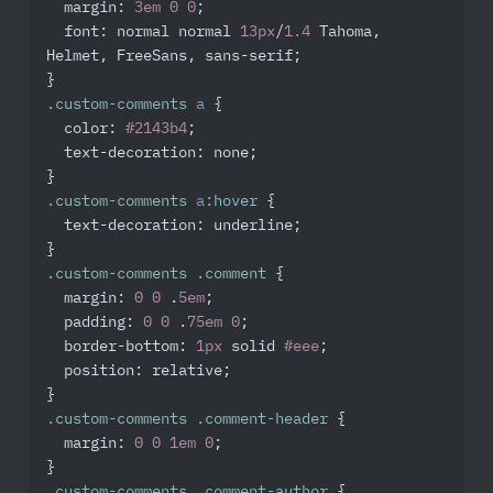
margin
: 
3em
0
0
;

font
: normal normal 
13px
/
1.4
 Tahoma, 
Helmet, FreeSans, sans-serif;

.custom-comments
a
 {

color
: 
#2143b4
;

text-decoration
: none;

.custom-comments
a
:hover
 {

text-decoration
: underline;

.custom-comments
.comment
 {

margin
: 
0
0
 .
5em
;

padding
: 
0
0
 .
75em
0
;

border-bottom
: 
1px
 solid 
#eee
;

position
: relative;

.custom-comments
.comment-header
 {

margin
: 
0
0
1em
0
;

.custom-comments
.comment-author
 {
