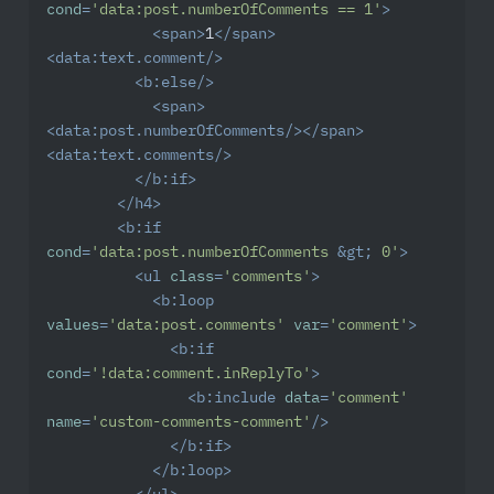
cond
=
'data:post.numberOfComments == 1'
>
<
span
>
1
</
span
>
<
data:text.comment
/>
<
b:else
/>
<
span
>
<
data:post.numberOfComments
/>
</
span
>
<
data:text.comments
/>
</
b:if
>
</
h4
>
<
b:if
cond
=
'data:post.numberOfComments 
&gt;
 0'
>
<
ul
class
=
'comments'
>
<
b:loop
values
=
'data:post.comments'
var
=
'comment'
>
<
b:if
cond
=
'!data:comment.inReplyTo'
>
<
b:include
data
=
'comment'
name
=
'custom-comments-comment'
/>
</
b:if
>
</
b:loop
>