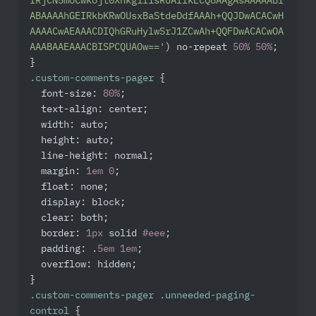
IRjCN5mOCwkojt0Xnkg1l1sRUAIfkECQ8AAgAsAAAAABI
ABAAAAhGEIRkbKRwOUsxBaStdeDdfAAAh+QQJDwACACwH
AAAACwAEAAACDIQhGRuHylwSrJ1ZCwAh+QQFDwACACwOA
AAABAAEAAACBISPCQUAOw=='
) no-repeat 
50%
50%
;

.custom-comments-pager
 {

font-size
: 
80%
;

text-align
: center;

width
: auto;

height
: auto;

line-height
: normal;

margin
: 
1em
0
;

float
: none;

display
: block;

clear
: both;

border
: 
1px
 solid 
#eee
;

padding
: .
5em
1em
;

overflow
: hidden;

.custom-comments-pager
.unneeded-paging-
control
 {
