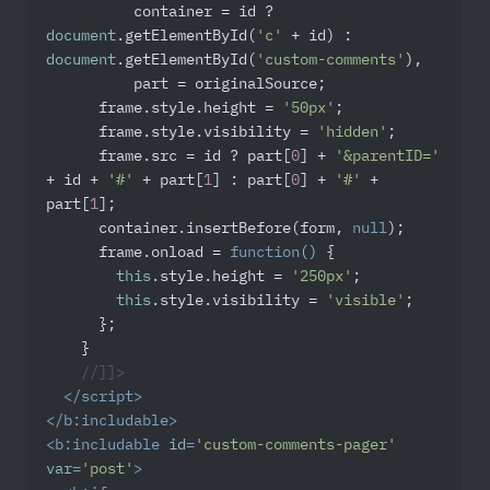
          container = id ? 
document
.getElementById(
'c'
 + id) : 
document
.getElementById(
'custom-comments'
),

          part = originalSource;

      frame.style.height = 
'50px'
;

      frame.style.visibility = 
'hidden'
;

      frame.src = id ? part[
0
] + 
'&parentID='
+ id + 
'#'
 + part[
1
] : part[
0
] + 
'#'
 + 
part[
1
];

      container.insertBefore(form, 
null
);

      frame.onload = 
function
(
) 
{

this
.style.height = 
'250px'
;

this
.style.visibility = 
'visible'
;

      };

    }

//]]>
</
script
>
</
b:includable
>
<
b:includable
id
=
'custom-comments-pager'
var
=
'post'
>