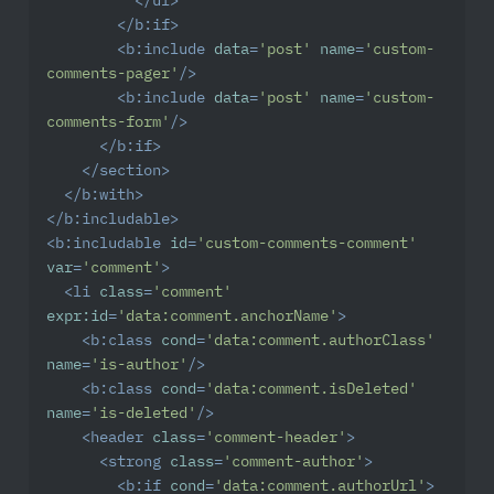
</
ul
>
</
b:if
>
<
b:include
data
=
'post'
name
=
'custom-
comments-pager'
/>
<
b:include
data
=
'post'
name
=
'custom-
comments-form'
/>
</
b:if
>
</
section
>
</
b:with
>
</
b:includable
>
<
b:includable
id
=
'custom-comments-comment'
var
=
'comment'
>
<
li
class
=
'comment'
expr:id
=
'data:comment.anchorName'
>
<
b:class
cond
=
'data:comment.authorClass'
name
=
'is-author'
/>
<
b:class
cond
=
'data:comment.isDeleted'
name
=
'is-deleted'
/>
<
header
class
=
'comment-header'
>
<
strong
class
=
'comment-author'
>
<
b:if
cond
=
'data:comment.authorUrl'
>