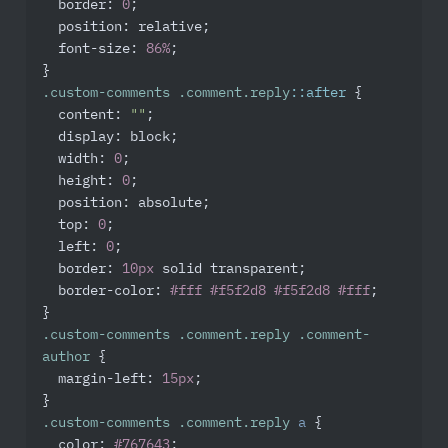
border
: 
0
;

position
: relative;

font-size
: 
86%
;

.custom-comments
.comment
.reply
::after
 {

content
: 
""
;

display
: block;

width
: 
0
;

height
: 
0
;

position
: absolute;

top
: 
0
;

left
: 
0
;

border
: 
10px
 solid transparent;

border-color
: 
#fff
#f5f2d8
#f5f2d8
#fff
;

.custom-comments
.comment
.reply
.comment-
author
 {

margin-left
: 
15px
;

.custom-comments
.comment
.reply
a
 {

color
: 
#767643
;
