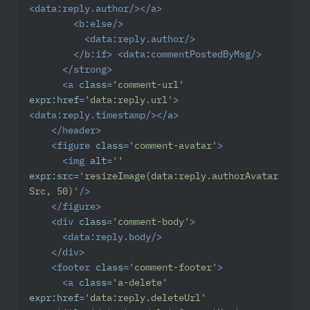
<
data:reply.author
/>
</
a
>
<
b:else
/>
<
data:reply.author
/>
</
b:if
>
<
data:commentPostedByMsg
/>
</
strong
>
<
a
class
=
'comment-url'
expr:href
=
'data:reply.url'
>
<
data:reply.timestamp
/>
</
a
>
</
header
>
<
figure
class
=
'comment-avatar'
>
<
img
alt
=
''
expr:src
=
'resizeImage(data:reply.authorAvatar
Src, 50)'
/>
</
figure
>
<
div
class
=
'comment-body'
>
<
data:reply.body
/>
</
div
>
<
footer
class
=
'comment-footer'
>
<
a
class
=
'a-delete'
expr:href
=
'data:reply.deleteUrl'