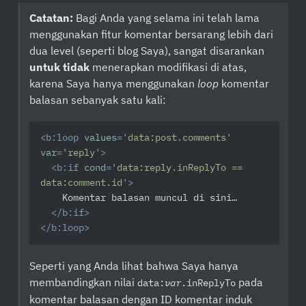
Catatan:
Bagi Anda yang selama ini telah lama
menggunakan fitur komentar bersarang lebih dari
dua level (seperti blog Saya), sangat disarankan
untuk tidak
menerapkan modifikasi di atas,
karena Saya hanya menggunakan
loop
komentar
balasan sebanyak satu kali:
<
b:loop
values
=
'data:post.comments'
var
=
'reply'
>
<
b:if
cond
=
'data:reply.inReplyTo == 
data:comment.id'
>
    Komentar balasan muncul di sini…

</
b:if
>
</
b:loop
>
Seperti yang Anda lihat bahwa Saya hanya
membandingkan nilai
pada
data:
var
.inReplyTo
komentar balasan dengan ID komentar induk