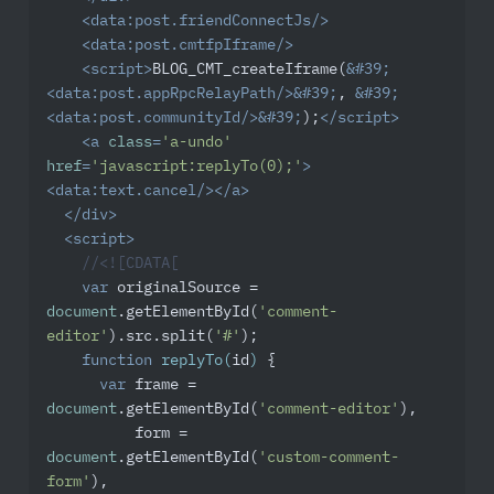
<
data:post.friendConnectJs
/>
<
data:post.cmtfpIframe
/>
<
script
>
BLOG_CMT_createIframe(
&#39;
<
data:post.appRpcRelayPath
/>
&#39;
, 
&#39;
<
data:post.communityId
/>
&#39;
);
</
script
>
<
a
class
=
'a-undo'
href
=
'javascript:replyTo(0);'
>
<
data:text.cancel
/>
</
a
>
</
div
>
<
script
>
//<![CDATA[
var
 originalSource = 
document
.getElementById(
'comment-
editor'
).src.split(
'#'
);

function
replyTo
(
id
) 
{

var
 frame = 
document
.getElementById(
'comment-editor'
),

          form = 
document
.getElementById(
'custom-comment-
form'
),
