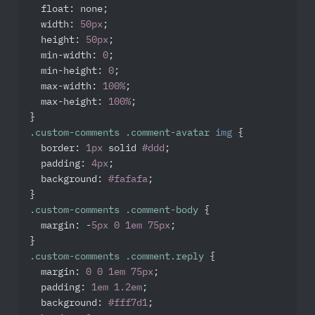
float
: none;

width
: 
50px
;

height
: 
50px
;

min-width
: 
0
;

min-height
: 
0
;

max-width
: 
100%
;

max-height
: 
100%
;

.custom-comments
.comment-avatar
img
 {

border
: 
1px
 solid 
#ddd
;

padding
: 
4px
;

background
: 
#fafafa
;

.custom-comments
.comment-body
 {

margin
: -
5px
0
1em
75px
;

.custom-comments
.comment
.reply
 {

margin
: 
0
0
1em
75px
;

padding
: 
1em
1.2em
;

background
: 
#fff7d1
;
