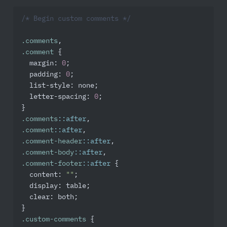
/* Begin custom comments */
.comments
.comment
 {

margin
: 
0
;

padding
: 
0
;

list-style
: none;

letter-spacing
: 
0
;

.comments
::after
.comment
::after
.comment-header
::after
.comment-body
::after
.comment-footer
::after
 {

content
: 
""
;

display
: table;

clear
: both;

.custom-comments
 {
