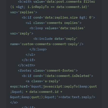
<
b:with
value
=
'data:post.comments filter 
(i =
&gt;
 i.inReplyTo == data:comment.id)'
var
=
'replies'
>
<
b:if
cond
=
'data:replies.size 
&gt;
 0'
>
<
ul
class
=
'comments replies'
>
<
b:loop
values
=
'data:replies'
var
=
'reply'
>
<
b:include
data
=
'reply'
name
=
'custom-comments-comment-reply'
/>
</
b:loop
>
</
ul
>
</
b:if
>
</
b:with
>
<
footer
class
=
'comment-footer'
>
<
b:if
cond
=
'!data:comment.isDeleted'
>
<
a
class
=
'a-reply'
expr:href
=
'
&quot;
javascript:replyTo(
&amp;
quot
;
&quot;
 + data:comment.id + 
&quot;
&amp;
quot;);
&quot;
'
>
<
data:text.reply
/>
</
a
>
</
b:if
>