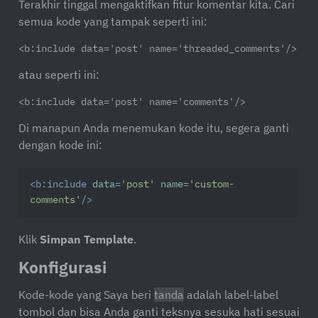
Terakhir tinggal mengaktifkan fitur komentar kita. Cari
semua kode yang tampak seperti ini:
<b:include data='post' name='threaded_comments'/>
atau seperti ini:
<b:include data='post' name='comments'/>
Di manapun Anda menemukan kode itu, segera ganti
dengan kode ini:
<
b:include
data
=
'post'
name
=
'custom-
comments'
/>
Klik
Simpan Template
.
Konfigurasi
Kode-kode yang Saya beri
tanda
adalah label-label
tombol dan bisa Anda ganti teksnya sesuka hati sesuai