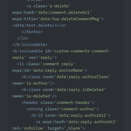
<
a
class
=
'a-delete'
expr:href
=
'data:comment.deleteUrl'
expr:title
=
'data:top.deleteCommentMsg'
>
<
data:text.delete
/>
</
a
>
</
footer
>
</
li
>
</
b:includable
>
<
b:includable
id
=
'custom-comments-comment-
reply'
var
=
'reply'
>
<
li
class
=
'comment reply'
expr:id
=
'data:reply.anchorName'
>
<
b:class
cond
=
'data:reply.authorClass'
name
=
'is-author'
/>
<
b:class
cond
=
'data:reply.isDeleted'
name
=
'is-deleted'
/>
<
header
class
=
'comment-header'
>
<
strong
class
=
'comment-author'
>
<
b:if
cond
=
'data:reply.authorUrl'
>
<
a
expr:href
=
'data:reply.authorUrl'
rel
=
'nofollow'
target
=
'_blank'
>