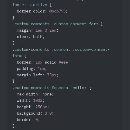
footer
a
:active
 {

border-color
: 
#bcb795
;

.custom-comments
.custom-comment-form
 {

margin
: 
1em
0
2em
;

clear
: both;

.custom-comments
.comment
.custom-comment-
form
 {

border
: 
1px
 solid 
#eee
;

padding
: 
1em
;

margin-left
: 
75px
;

.custom-comments
#comment-editor
 {

max-width
: none;

width
: 
100%
;

height
: 
250px
;

background
: 
0
0
;

border
: 
0
;
