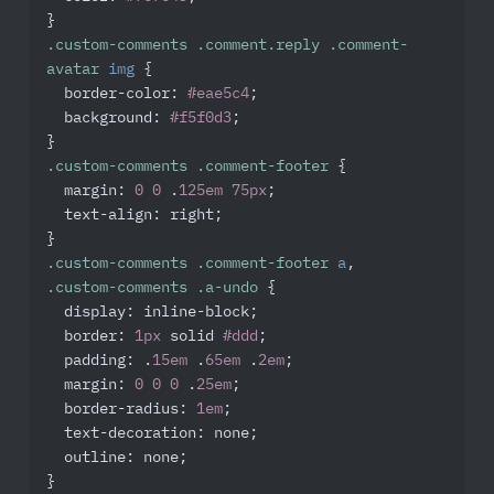
.custom-comments
.comment
.reply
.comment-
avatar
img
 {

border-color
: 
#eae5c4
;

background
: 
#f5f0d3
;

.custom-comments
.comment-footer
 {

margin
: 
0
0
 .
125em
75px
;

text-align
: right;

.custom-comments
.comment-footer
a
.custom-comments
.a-undo
 {

display
: inline-block;

border
: 
1px
 solid 
#ddd
;

padding
: .
15em
 .
65em
 .
2em
;

margin
: 
0
0
0
 .
25em
;

border-radius
: 
1em
;

text-decoration
: none;

outline
: none;
