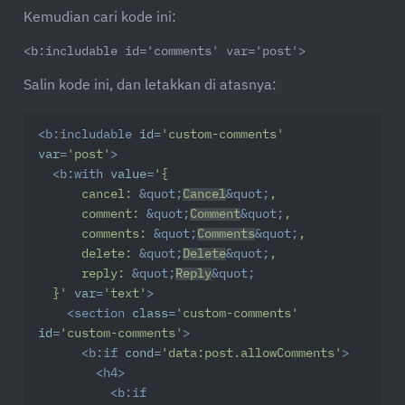
Kemudian cari kode ini:
<b:includable id='comments' var='post'>
Salin kode ini, dan letakkan di atasnya:
<
b:includable
id
=
'custom-comments'
var
=
'post'
>
<
b:with
value
=
'{

      cancel: 
&quot;
Cancel
&quot;
,

      comment: 
&quot;
Comment
&quot;
,

      comments: 
&quot;
Comments
&quot;
,

      delete: 
&quot;
Delete
&quot;
,

      reply: 
&quot;
Reply
&quot;
  }'
var
=
'text'
>
<
section
class
=
'custom-comments'
id
=
'custom-comments'
>
<
b:if
cond
=
'data:post.allowComments'
>
<
h4
>
<
b:if